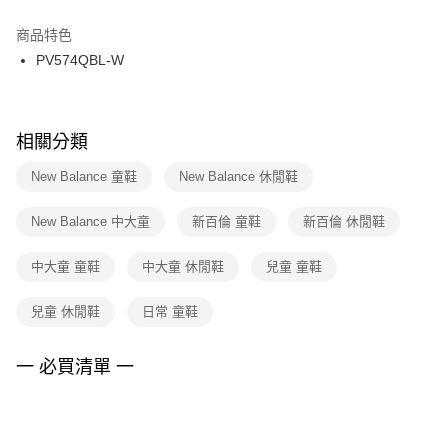
結帳頁面，進行簡訊認證並確認金額後，即可完成結帳。
２．訂單成立數日內，您將收到繳費通知簡訊。
商品特色
付款後門市自取
３．收到繳費通知簡訊後14天內，點擊此簡訊中的連結，可透過四大超商／
PV574QBL-W
每筆NT$100，滿NT$1,500(含以上)免運費
ATM／網路銀行／等多元方式進行付款，方視為交易完成。
※ 請注意：結帳手續完成當下不需立刻繳費，但若您需要取消訂單，請聯絡
購買商品的店家。未經商家同意取消之訂單仍視為有效，需透過AFTEE先享
後付繳納相關費用。
※ 交易是否成功請以「AFTEE先享後付 」之結帳頁面顯示為準，若有關於
相關分類
是否繳費成功／繳費後需取消欲退款等相關疑問，請聯繫「AFTEE先享後付
客戶支援中心」
https://netprotections.freshdesk.com/support/home
New Balance 童鞋
New Balance 休閒鞋
【注意事項】
New Balance 中大童
新百倫 童鞋
新百倫 休閒鞋
１．透過由恩沛科技股份有限公司提供之「AFTEE先享後付」服務完成之交
易，需依本服務之必要範圍內提供個人資料，並將交易相關給付款項請求債
權轉讓予恩沛科技股份有限公司。
中大童 童鞋
中大童 休閒鞋
兒童 童鞋
２．關於個人資料處理事宜，請瀏覽以下網址：
https://aftee.tw/terms/#terms3
兒童 休閒鞋
日常 童鞋
３．未成年的使用者請事先徵得法定代理人或監護人之同意方可使用
「AFTEE先享後付」，若未經同意申辦者引起之損失，本公司不負相關責
任。
一 必買清單 一
４．使用「AFTEE先享後付」時，將依據個別帳號之用戶狀況，依本公司即
時審查核予不同之上限額度；若仍有額度不足之情形，本公司將視審查結果
請求用戶進行身份認證。
５．嚴禁一人註冊多個帳號或使用他人資訊註冊。若發現惡意使用之情形，
恩沛科技股份有限公司將有權停止該用戶之使用額度並採取法律行動。