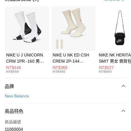
信用卡分期付款
3 期 0 利率 每期
NT$593
21家銀行
合作金庫商業銀行
第一商業銀行
LINE Pay
華南商業銀行
彰化商業銀行
Apple Pay
上海商業儲蓄銀行
台北富邦商業銀行
國泰世華商業銀行
兆豐國際商業銀行
悠遊付
臺灣中小企業銀行
台中商業銀行
NIKE U J UNICORN
NIKE U NK ED CSH
NIKE NK HERIT
匯豐（台灣）商業銀行
華泰商業銀行
CRW 1PR -160 男女
CREW 2P-144
SMIT 男女 側背
全盈+PAY
聯邦商業銀行
遠東國際商業銀行
中統襪 FZ3393100
EMBRDY 男女 短統襪
BA5871010
NT$446
NT$365
NT$527
元大商業銀行
永豐商業銀行
NT$550
NT$450
NT$650
AFTEE先享後付
FZ3073133
玉山商業銀行
星展（台灣）商業銀行
相關說明
台新國際商業銀行
中國信託商業銀行
品牌
【關於「AFTEE先享後付」】
台灣樂天信用卡公司
AFTEE先享後付是「在收到商品之後才付款」的支付方式。 讓您購物簡單
運送方式
New Balance
便利好安心！
１．簡單：不需註冊會員、不需綁卡、不需儲值。
7-11取貨(快速到店)
２．便利：只要手機號碼，簡訊認證，即可結帳。
商品特色
每筆NT$100，滿NT$1,500(含以上)免運費
３．安心：先確認商品／服務後，再付款。
商品編號
宅配
【「AFTEE先享後付」結帳流程】
１．於結帳方式選擇「AFTEE先享後付」後，將跳轉至「AFTEE先享後付」
11060004
每筆NT$100，滿NT$1,500(含以上)免運費