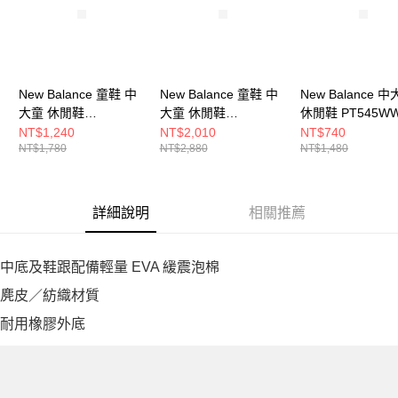
New Balance 童鞋 中
New Balance 童鞋 中
New Balance 
大童 休閒鞋
大童 休閒鞋
休閒鞋 PT545WW
PV574QTC-W
PV1000DK-W
NT$1,240
NT$2,010
NT$740
NT$1,780
NT$2,880
NT$1,480
詳細說明
相關推薦
中底及鞋跟配備輕量 EVA 緩震泡棉
麂皮／紡織材質
耐用橡膠外底