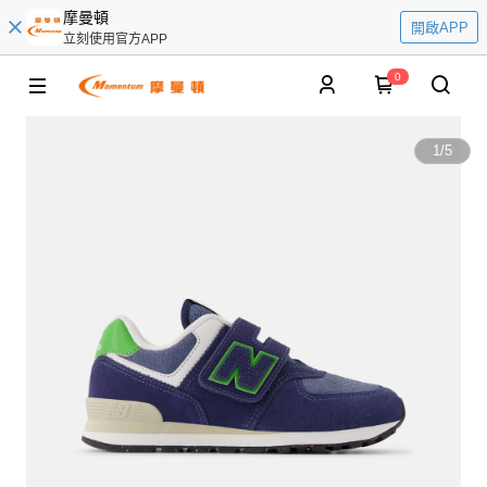
摩曼頓
開啟APP
立刻使用官方APP
0
1
/
5