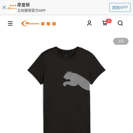
摩曼頓
開啟APP
立刻使用官方APP
0
1
/
5