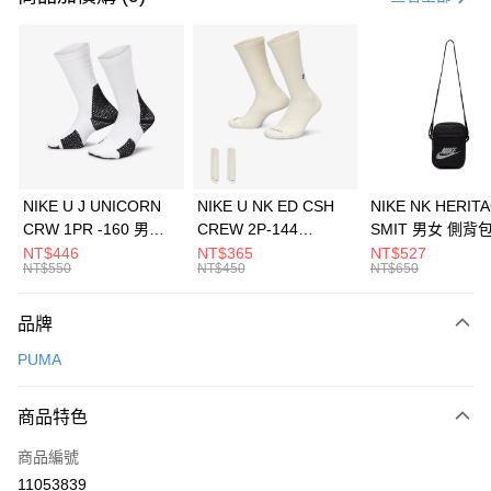
信用卡分期付款
3 期 0 利率 每期
NT$393
21家銀行
合作金庫商業銀行
第一商業銀行
LINE Pay
華南商業銀行
彰化商業銀行
Apple Pay
上海商業儲蓄銀行
台北富邦商業銀行
國泰世華商業銀行
兆豐國際商業銀行
悠遊付
臺灣中小企業銀行
台中商業銀行
NIKE U J UNICORN
NIKE U NK ED CSH
NIKE NK HERIT
匯豐（台灣）商業銀行
華泰商業銀行
CRW 1PR -160 男女
CREW 2P-144
SMIT 男女 側背
全盈+PAY
聯邦商業銀行
遠東國際商業銀行
中統襪 FZ3393100
EMBRDY 男女 短統襪
BA5871010
NT$446
NT$365
NT$527
元大商業銀行
永豐商業銀行
NT$550
NT$450
NT$650
AFTEE先享後付
FZ3073133
玉山商業銀行
星展（台灣）商業銀行
相關說明
台新國際商業銀行
中國信託商業銀行
品牌
【關於「AFTEE先享後付」】
台灣樂天信用卡公司
AFTEE先享後付是「在收到商品之後才付款」的支付方式。 讓您購物簡單
運送方式
PUMA
便利好安心！
１．簡單：不需註冊會員、不需綁卡、不需儲值。
7-11取貨(快速到店)
２．便利：只要手機號碼，簡訊認證，即可結帳。
商品特色
每筆NT$100，滿NT$1,500(含以上)免運費
３．安心：先確認商品／服務後，再付款。
商品編號
宅配
【「AFTEE先享後付」結帳流程】
１．於結帳方式選擇「AFTEE先享後付」後，將跳轉至「AFTEE先享後付」
11053839
每筆NT$100，滿NT$1,500(含以上)免運費