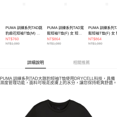
PUMA 訓練系列TAD跳
PUMA 訓練系列TAD寬
PUMA 訓練系列T
豹麻花短袖T恤(M) 男
鬆短袖T恤(F) 女 短袖
鬆短袖T恤(F) 女
短袖上衣 52590701
上衣 52713948
上衣 52713926
NT$760
NT$864
NT$864
NT$1,080
NT$1,080
NT$1,080
詳細說明
相關推薦
PUMA 訓練系列TAD大跳豹短袖T恤使用DRYCELL科技，具備
濕度管理功能，面料可吸走皮膚上的水分，讓您保持乾爽舒適。