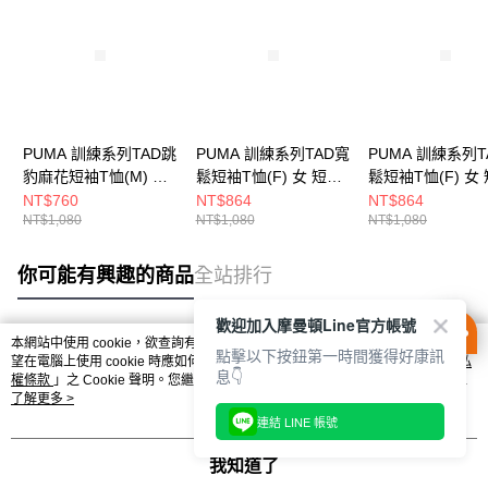
PUMA 訓練系列TAD跳
PUMA 訓練系列TAD寬
PUMA 訓練系列T
豹麻花短袖T恤(M) 男
鬆短袖T恤(F) 女 短袖
鬆短袖T恤(F) 女
短袖上衣 52590701
上衣 52713948
上衣 52713926
NT$760
NT$864
NT$864
NT$1,080
NT$1,080
NT$1,080
你可能有興趣的商品
全站排行
歡迎加入摩曼頓Line官方帳號
本網站中使用 cookie，欲查詢有關本網站使用 cookie 方式之詳情，及若您不希
點擊以下按鈕第一時間獲得好康訊
熱門標籤
望在電腦上使用 cookie 時應如何變更電腦的 cookie 設定，請參閱本網站「
隱私
息👇
權條款
」之 Cookie 聲明。您繼續使用本網站即表示您同意本公司得按本網站使
用條款之 Cookie 聲明使用 cookie。
了解更多 >
連結 LINE 帳號
我知道了