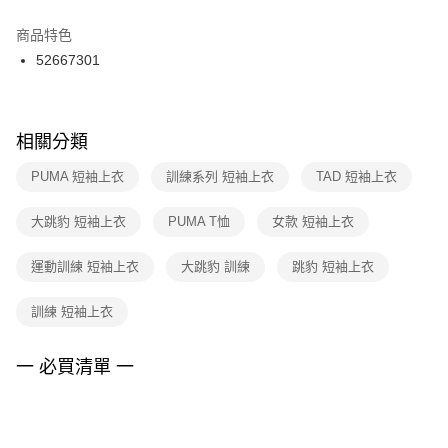
結帳頁面，進行簡訊認證並確認金額後，即可完成結帳。
２．訂單成立數日內，您將收到繳費通知簡訊。
商品特色
付款後門市自取
３．收到繳費通知簡訊後14天內，點擊此簡訊中的連結，可透過四大超商／
52667301
每筆NT$100，滿NT$1,500(含以上)免運費
ATM／網路銀行／等多元方式進行付款，方視為交易完成。
※ 請注意：結帳手續完成當下不需立刻繳費，但若您需要取消訂單，請聯絡
購買商品的店家。未經商家同意取消之訂單仍視為有效，需透過AFTEE先享
後付繳納相關費用。
※ 交易是否成功請以「AFTEE先享後付 」之結帳頁面顯示為準，若有關於
相關分類
是否繳費成功／繳費後需取消欲退款等相關疑問，請聯繫「AFTEE先享後付
客戶支援中心」
https://netprotections.freshdesk.com/support/home
PUMA 短袖上衣
訓練系列 短袖上衣
TAD 短袖上衣
【注意事項】
大跳豹 短袖上衣
PUMA T恤
女款 短袖上衣
１．透過由恩沛科技股份有限公司提供之「AFTEE先享後付」服務完成之交
易，需依本服務之必要範圍內提供個人資料，並將交易相關給付款項請求債
權轉讓予恩沛科技股份有限公司。
運動訓練 短袖上衣
大跳豹 訓練
跳豹 短袖上衣
２．關於個人資料處理事宜，請瀏覽以下網址：
https://aftee.tw/terms/#terms3
訓練 短袖上衣
３．未成年的使用者請事先徵得法定代理人或監護人之同意方可使用
「AFTEE先享後付」，若未經同意申辦者引起之損失，本公司不負相關責
任。
一 必買清單 一
４．使用「AFTEE先享後付」時，將依據個別帳號之用戶狀況，依本公司即
時審查核予不同之上限額度；若仍有額度不足之情形，本公司將視審查結果
請求用戶進行身份認證。
５．嚴禁一人註冊多個帳號或使用他人資訊註冊。若發現惡意使用之情形，
恩沛科技股份有限公司將有權停止該用戶之使用額度並採取法律行動。