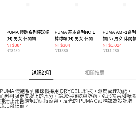
PUMA 慢跑系列棒球帽
PUMA 基本系列NO.1
PUMA AMF1系
(N) 男女 休閒帽
棒球帽(N) 男女 休閒帽
帽(N) 男女 休閒
02616909
02599902
02693801
NT$384
NT$304
NT$1,024
NT$480
NT$380
NT$1,280
詳細說明
相關推薦
PUMA 慢跑系列棒球帽採用 DRYCELL科技，濕度管理功能，
面料可吸走皮膚上的水分，讓您保持乾爽舒適。弧形帽舌和吸濕
排汗止汗帶能幫助保持涼爽，反光的 PUMA Cat 標誌為設計增
添活潑細節。