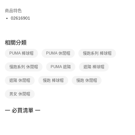
結帳頁面，進行簡訊認證並確認金額後，即可完成結帳。
２．訂單成立數日內，您將收到繳費通知簡訊。
商品特色
付款後門市自取
３．收到繳費通知簡訊後14天內，點擊此簡訊中的連結，可透過四大超商／
02616901
每筆NT$100，滿NT$1,500(含以上)免運費
ATM／網路銀行／等多元方式進行付款，方視為交易完成。
※ 請注意：結帳手續完成當下不需立刻繳費，但若您需要取消訂單，請聯絡
購買商品的店家。未經商家同意取消之訂單仍視為有效，需透過AFTEE先享
後付繳納相關費用。
※ 交易是否成功請以「AFTEE先享後付 」之結帳頁面顯示為準，若有關於
相關分類
是否繳費成功／繳費後需取消欲退款等相關疑問，請聯繫「AFTEE先享後付
客戶支援中心」
https://netprotections.freshdesk.com/support/home
PUMA 棒球帽
PUMA 休閒帽
慢跑系列 棒球帽
【注意事項】
慢跑系列 休閒帽
PUMA 遮陽
遮陽 棒球帽
１．透過由恩沛科技股份有限公司提供之「AFTEE先享後付」服務完成之交
易，需依本服務之必要範圍內提供個人資料，並將交易相關給付款項請求債
權轉讓予恩沛科技股份有限公司。
遮陽 休閒帽
慢跑 棒球帽
慢跑 休閒帽
２．關於個人資料處理事宜，請瀏覽以下網址：
https://aftee.tw/terms/#terms3
男女 休閒帽
３．未成年的使用者請事先徵得法定代理人或監護人之同意方可使用
「AFTEE先享後付」，若未經同意申辦者引起之損失，本公司不負相關責
任。
一 必買清單 一
４．使用「AFTEE先享後付」時，將依據個別帳號之用戶狀況，依本公司即
時審查核予不同之上限額度；若仍有額度不足之情形，本公司將視審查結果
請求用戶進行身份認證。
５．嚴禁一人註冊多個帳號或使用他人資訊註冊。若發現惡意使用之情形，
恩沛科技股份有限公司將有權停止該用戶之使用額度並採取法律行動。