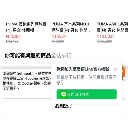
PUMA 慢跑系列棒球帽
PUMA 基本系列NO.1
PUMA AMF1系
(N) 男女 休閒帽
棒球帽(N) 男女 休閒帽
帽(N) 男女 休閒
02616909
02599902
02693801
NT$384
NT$304
NT$1,024
NT$480
NT$380
NT$1,280
你可能有興趣的商品
全站排行
歡迎加入摩曼頓Line官方帳號
本網站中使用 cookie，欲查詢有關本網站使用 cookie 方式之詳情，及若您不希
點擊以下按鈕第一時間獲得好康訊
熱門標籤
望在電腦上使用 cookie 時應如何變更電腦的 cookie 設定，請參閱本網站「
隱私
息👇
權條款
」之 Cookie 聲明。您繼續使用本網站即表示您同意本公司得按本網站使
用條款之 Cookie 聲明使用 cookie。
了解更多 >
連結 LINE 帳號
我知道了