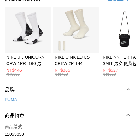
信用卡分期付款
3 期 0 利率 每期
NT$160
21家銀行
合作金庫商業銀行
第一商業銀行
LINE Pay
華南商業銀行
彰化商業銀行
Apple Pay
上海商業儲蓄銀行
台北富邦商業銀行
國泰世華商業銀行
兆豐國際商業銀行
悠遊付
臺灣中小企業銀行
台中商業銀行
NIKE U J UNICORN
NIKE U NK ED CSH
NIKE NK HERIT
匯豐（台灣）商業銀行
華泰商業銀行
CRW 1PR -160 男女
CREW 2P-144
SMIT 男女 側背
全盈+PAY
聯邦商業銀行
遠東國際商業銀行
中統襪 FZ3393100
EMBRDY 男女 短統襪
BA5871010
NT$446
NT$365
NT$527
元大商業銀行
永豐商業銀行
NT$550
NT$450
NT$650
AFTEE先享後付
FZ3073133
玉山商業銀行
星展（台灣）商業銀行
相關說明
台新國際商業銀行
中國信託商業銀行
品牌
【關於「AFTEE先享後付」】
台灣樂天信用卡公司
AFTEE先享後付是「在收到商品之後才付款」的支付方式。 讓您購物簡單
運送方式
PUMA
便利好安心！
１．簡單：不需註冊會員、不需綁卡、不需儲值。
7-11取貨(快速到店)
２．便利：只要手機號碼，簡訊認證，即可結帳。
商品特色
每筆NT$100，滿NT$1,500(含以上)免運費
３．安心：先確認商品／服務後，再付款。
商品編號
宅配
【「AFTEE先享後付」結帳流程】
１．於結帳方式選擇「AFTEE先享後付」後，將跳轉至「AFTEE先享後付」
11053833
每筆NT$100，滿NT$1,500(含以上)免運費