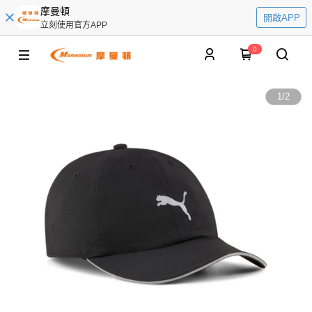
摩曼頓
開啟APP
立刻使用官方APP
0
1
/
2