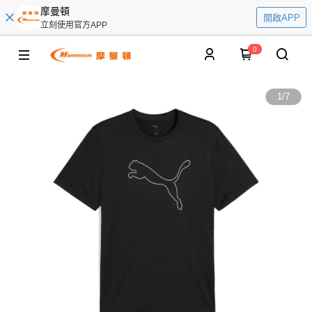
摩曼頓
開啟APP
立刻使用官方APP
0
1
/
7