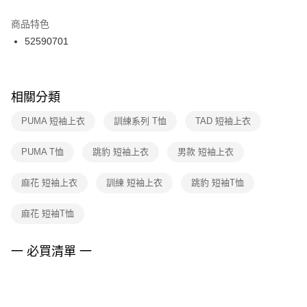
結帳頁面，進行簡訊認證並確認金額後，即可完成結帳。
２．訂單成立數日內，您將收到繳費通知簡訊。
商品特色
付款後門市自取
３．收到繳費通知簡訊後14天內，點擊此簡訊中的連結，可透過四大超商／
52590701
每筆NT$100，滿NT$1,500(含以上)免運費
ATM／網路銀行／等多元方式進行付款，方視為交易完成。
※ 請注意：結帳手續完成當下不需立刻繳費，但若您需要取消訂單，請聯絡
購買商品的店家。未經商家同意取消之訂單仍視為有效，需透過AFTEE先享
後付繳納相關費用。
※ 交易是否成功請以「AFTEE先享後付 」之結帳頁面顯示為準，若有關於
相關分類
是否繳費成功／繳費後需取消欲退款等相關疑問，請聯繫「AFTEE先享後付
客戶支援中心」
https://netprotections.freshdesk.com/support/home
PUMA 短袖上衣
訓練系列 T恤
TAD 短袖上衣
【注意事項】
PUMA T恤
跳豹 短袖上衣
男款 短袖上衣
１．透過由恩沛科技股份有限公司提供之「AFTEE先享後付」服務完成之交
易，需依本服務之必要範圍內提供個人資料，並將交易相關給付款項請求債
權轉讓予恩沛科技股份有限公司。
麻花 短袖上衣
訓練 短袖上衣
跳豹 短袖T恤
２．關於個人資料處理事宜，請瀏覽以下網址：
https://aftee.tw/terms/#terms3
麻花 短袖T恤
３．未成年的使用者請事先徵得法定代理人或監護人之同意方可使用
「AFTEE先享後付」，若未經同意申辦者引起之損失，本公司不負相關責
任。
一 必買清單 一
４．使用「AFTEE先享後付」時，將依據個別帳號之用戶狀況，依本公司即
時審查核予不同之上限額度；若仍有額度不足之情形，本公司將視審查結果
請求用戶進行身份認證。
５．嚴禁一人註冊多個帳號或使用他人資訊註冊。若發現惡意使用之情形，
恩沛科技股份有限公司將有權停止該用戶之使用額度並採取法律行動。