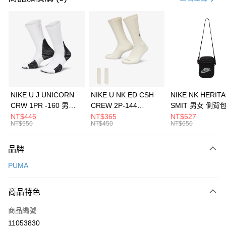
信用卡分期付款
3 期 0 利率 每期
NT$360
21家銀行
合作金庫商業銀行
第一商業銀行
LINE Pay
華南商業銀行
彰化商業銀行
Apple Pay
上海商業儲蓄銀行
台北富邦商業銀行
國泰世華商業銀行
兆豐國際商業銀行
悠遊付
臺灣中小企業銀行
台中商業銀行
NIKE U J UNICORN
NIKE U NK ED CSH
NIKE NK HERIT
匯豐（台灣）商業銀行
華泰商業銀行
CRW 1PR -160 男女
CREW 2P-144
SMIT 男女 側背
全盈+PAY
聯邦商業銀行
遠東國際商業銀行
中統襪 FZ3393100
EMBRDY 男女 短統襪
BA5871010
NT$446
NT$365
NT$527
元大商業銀行
永豐商業銀行
NT$550
NT$450
NT$650
AFTEE先享後付
FZ3073133
玉山商業銀行
星展（台灣）商業銀行
相關說明
台新國際商業銀行
中國信託商業銀行
品牌
【關於「AFTEE先享後付」】
台灣樂天信用卡公司
AFTEE先享後付是「在收到商品之後才付款」的支付方式。 讓您購物簡單
運送方式
PUMA
便利好安心！
１．簡單：不需註冊會員、不需綁卡、不需儲值。
7-11取貨(快速到店)
２．便利：只要手機號碼，簡訊認證，即可結帳。
商品特色
每筆NT$100，滿NT$1,500(含以上)免運費
３．安心：先確認商品／服務後，再付款。
商品編號
宅配
【「AFTEE先享後付」結帳流程】
１．於結帳方式選擇「AFTEE先享後付」後，將跳轉至「AFTEE先享後付」
11053830
每筆NT$100，滿NT$1,500(含以上)免運費