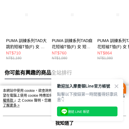
PUMA 訓練系列TAD大
PUMA 訓練系列TAD麻
PUMA 訓練系列T
跳豹短袖T恤(F) 女 短
花短袖T恤(F) 女 短袖
花短袖T恤(F) 女
袖上衣 52667301
上衣 52589198
上衣 52589126
NT$710
NT$760
NT$864
NT$1,180
NT$1,080
NT$1,080
你可能有興趣的商品
全站排行
歡迎加入摩曼頓Line官方帳號
本網站中使用 cookie，欲查詢有關本網站使用 cookie 方式之詳情，及若您不希
點擊以下按鈕第一時間獲得好康訊
熱門標籤
望在電腦上使用 cookie 時應如何變更電腦的 cookie 設定，請參閱本網站「
隱私
息👇
權條款
」之 Cookie 聲明。您繼續使用本網站即表示您同意本公司得按本網站使
用條款之 Cookie 聲明使用 cookie。
了解更多 >
連結 LINE 帳號
我知道了