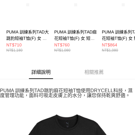
PUMA 訓練系列TAD大
PUMA 訓練系列TAD麻
PUMA 訓練系列T
跳豹短袖T恤(F) 女 短
花短袖T恤(F) 女 短袖
花短袖T恤(F) 女
袖上衣 52667301
上衣 52589198
上衣 52589126
NT$710
NT$760
NT$864
NT$1,180
NT$1,080
NT$1,080
詳細說明
相關推薦
PUMA 訓練系列TAD跳豹麻花短袖T恤使用DRYCELL科技，濕
度管理功能，面料可吸走皮膚上的水分，讓您保持乾爽舒適。