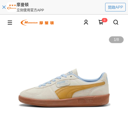
摩曼頓
開啟APP
立刻使用官方APP
0
1
/
8