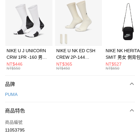
信用卡分期付款
3 期 0 利率 每期
NT$993
21家銀行
合作金庫商業銀行
第一商業銀行
LINE Pay
華南商業銀行
彰化商業銀行
Apple Pay
上海商業儲蓄銀行
台北富邦商業銀行
國泰世華商業銀行
兆豐國際商業銀行
悠遊付
臺灣中小企業銀行
台中商業銀行
NIKE U J UNICORN
NIKE U NK ED CSH
NIKE NK HERIT
匯豐（台灣）商業銀行
華泰商業銀行
CRW 1PR -160 男女
CREW 2P-144
SMIT 男女 側背
全盈+PAY
聯邦商業銀行
遠東國際商業銀行
中統襪 FZ3393100
EMBRDY 男女 短統襪
BA5871010
NT$446
NT$365
NT$527
元大商業銀行
永豐商業銀行
NT$550
NT$450
NT$650
AFTEE先享後付
FZ3073133
玉山商業銀行
星展（台灣）商業銀行
相關說明
台新國際商業銀行
中國信託商業銀行
品牌
【關於「AFTEE先享後付」】
台灣樂天信用卡公司
AFTEE先享後付是「在收到商品之後才付款」的支付方式。 讓您購物簡單
運送方式
PUMA
便利好安心！
１．簡單：不需註冊會員、不需綁卡、不需儲值。
7-11取貨(快速到店)
２．便利：只要手機號碼，簡訊認證，即可結帳。
商品特色
每筆NT$100，滿NT$1,500(含以上)免運費
３．安心：先確認商品／服務後，再付款。
商品編號
宅配
【「AFTEE先享後付」結帳流程】
１．於結帳方式選擇「AFTEE先享後付」後，將跳轉至「AFTEE先享後付」
11053795
每筆NT$100，滿NT$1,500(含以上)免運費
結帳頁面，進行簡訊認證並確認金額後，即可完成結帳。