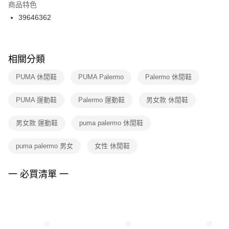
２．訂單成立數日內，您將收到繳費通知簡訊。
商品特色
付款後門市自取
３．收到繳費通知簡訊後14天內，點擊此簡訊中的連結，可透過四大超商／
39646362
每筆NT$100，滿NT$1,500(含以上)免運費
ATM／網路銀行／等多元方式進行付款，方視為交易完成。
※ 請注意：結帳手續完成當下不需立刻繳費，但若您需要取消訂單，請聯絡
購買商品的店家。未經商家同意取消之訂單仍視為有效，需透過AFTEE先享
後付繳納相關費用。
※ 交易是否成功請以「AFTEE先享後付 」之結帳頁面顯示為準，若有關於
相關分類
是否繳費成功／繳費後需取消欲退款等相關疑問，請聯繫「AFTEE先享後付
客戶支援中心」
https://netprotections.freshdesk.com/support/home
PUMA 休閒鞋
PUMA Palermo
Palermo 休閒鞋
【注意事項】
PUMA 運動鞋
Palermo 運動鞋
男女款 休閒鞋
１．透過由恩沛科技股份有限公司提供之「AFTEE先享後付」服務完成之交
易，需依本服務之必要範圍內提供個人資料，並將交易相關給付款項請求債
權轉讓予恩沛科技股份有限公司。
男女款 運動鞋
puma palermo 休閒鞋
２．關於個人資料處理事宜，請瀏覽以下網址：
https://aftee.tw/terms/#terms3
puma palermo 男女
女性 休閒鞋
３．未成年的使用者請事先徵得法定代理人或監護人之同意方可使用
「AFTEE先享後付」，若未經同意申辦者引起之損失，本公司不負相關責
任。
一 必買清單 一
４．使用「AFTEE先享後付」時，將依據個別帳號之用戶狀況，依本公司即
時審查核予不同之上限額度；若仍有額度不足之情形，本公司將視審查結果
請求用戶進行身份認證。
５．嚴禁一人註冊多個帳號或使用他人資訊註冊。若發現惡意使用之情形，
恩沛科技股份有限公司將有權停止該用戶之使用額度並採取法律行動。