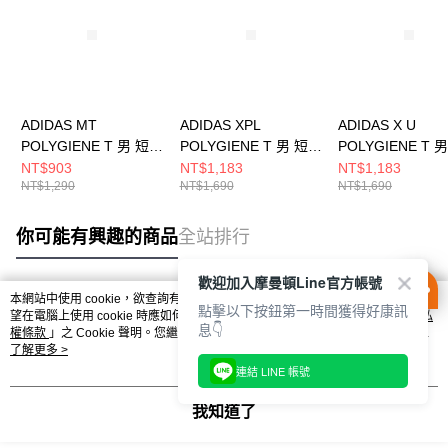
ADIDAS MT
ADIDAS XPL
ADIDAS X U
POLYGIENE T 男 短袖
POLYGIENE T 男 短袖
POLYGIENE T 
上衣 JI8327
上衣 JI8318
袖上衣 KA5149
NT$903
NT$1,183
NT$1,183
NT$1,290
NT$1,690
NT$1,690
你可能有興趣的商品
全站排行
歡迎加入摩曼頓Line官方帳號
本網站中使用 cookie，欲查詢有關本網站使用 cookie 方式之詳情，及若您不希
點擊以下按鈕第一時間獲得好康訊
熱門標籤
望在電腦上使用 cookie 時應如何變更電腦的 cookie 設定，請參閱本網站「
隱私
息👇
權條款
」之 Cookie 聲明。您繼續使用本網站即表示您同意本公司得按本網站使
用條款之 Cookie 聲明使用 cookie。
了解更多 >
連結 LINE 帳號
我知道了