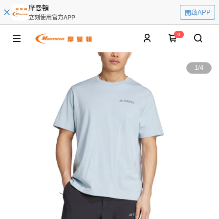
摩曼頓
開啟APP
立刻使用官方APP
0
1
/
4