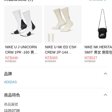
信用卡分期付款
3 期 0 利率 每期
NT$430
21家銀行
合作金庫商業銀行
第一商業銀行
LINE Pay
華南商業銀行
彰化商業銀行
Apple Pay
上海商業儲蓄銀行
台北富邦商業銀行
國泰世華商業銀行
兆豐國際商業銀行
悠遊付
臺灣中小企業銀行
台中商業銀行
NIKE U J UNICORN
NIKE U NK ED CSH
NIKE NK HERIT
匯豐（台灣）商業銀行
華泰商業銀行
CRW 1PR -160 男女
CREW 2P-144
SMIT 男女 側背
全盈+PAY
聯邦商業銀行
遠東國際商業銀行
中統襪 FZ3393100
EMBRDY 男女 短統襪
BA5871010
NT$446
NT$365
NT$527
元大商業銀行
永豐商業銀行
NT$550
NT$450
NT$650
AFTEE先享後付
FZ3073133
玉山商業銀行
星展（台灣）商業銀行
相關說明
台新國際商業銀行
中國信託商業銀行
品牌
【關於「AFTEE先享後付」】
台灣樂天信用卡公司
AFTEE先享後付是「在收到商品之後才付款」的支付方式。 讓您購物簡單
運送方式
ADIDAS
便利好安心！
１．簡單：不需註冊會員、不需綁卡、不需儲值。
7-11取貨(快速到店)
２．便利：只要手機號碼，簡訊認證，即可結帳。
商品特色
每筆NT$100，滿NT$1,500(含以上)免運費
３．安心：先確認商品／服務後，再付款。
商品編號
宅配
【「AFTEE先享後付」結帳流程】
１．於結帳方式選擇「AFTEE先享後付」後，將跳轉至「AFTEE先享後付」
11053738
每筆NT$100，滿NT$1,500(含以上)免運費