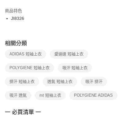
結帳頁面，進行簡訊認證並確認金額後，即可完成結帳。
２．訂單成立數日內，您將收到繳費通知簡訊。
商品特色
付款後門市自取
３．收到繳費通知簡訊後14天內，點擊此簡訊中的連結，可透過四大超商／
JI8326
每筆NT$100，滿NT$1,500(含以上)免運費
ATM／網路銀行／等多元方式進行付款，方視為交易完成。
※ 請注意：結帳手續完成當下不需立刻繳費，但若您需要取消訂單，請聯絡
購買商品的店家。未經商家同意取消之訂單仍視為有效，需透過AFTEE先享
後付繳納相關費用。
※ 交易是否成功請以「AFTEE先享後付 」之結帳頁面顯示為準，若有關於
相關分類
是否繳費成功／繳費後需取消欲退款等相關疑問，請聯繫「AFTEE先享後付
客戶支援中心」
https://netprotections.freshdesk.com/support/home
ADIDAS 短袖上衣
愛迪達 短袖上衣
【注意事項】
POLYGIENE 短袖上衣
吸汗 短袖上衣
１．透過由恩沛科技股份有限公司提供之「AFTEE先享後付」服務完成之交
易，需依本服務之必要範圍內提供個人資料，並將交易相關給付款項請求債
權轉讓予恩沛科技股份有限公司。
排汗 短袖上衣
透氣 短袖上衣
吸汗 排汗
２．關於個人資料處理事宜，請瀏覽以下網址：
https://aftee.tw/terms/#terms3
吸汗 透氣
mt 短袖上衣
POLYGIENE ADIDAS
３．未成年的使用者請事先徵得法定代理人或監護人之同意方可使用
「AFTEE先享後付」，若未經同意申辦者引起之損失，本公司不負相關責
任。
一 必買清單 一
４．使用「AFTEE先享後付」時，將依據個別帳號之用戶狀況，依本公司即
時審查核予不同之上限額度；若仍有額度不足之情形，本公司將視審查結果
請求用戶進行身份認證。
５．嚴禁一人註冊多個帳號或使用他人資訊註冊。若發現惡意使用之情形，
恩沛科技股份有限公司將有權停止該用戶之使用額度並採取法律行動。