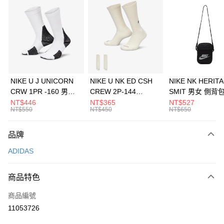
信用卡分期付款
3 期 0 利率 每期
NT$1,096
21家銀行
合作金庫商業銀行
第一商業銀行
LINE Pay
華南商業銀行
彰化商業銀行
Apple Pay
上海商業儲蓄銀行
台北富邦商業銀行
國泰世華商業銀行
兆豐國際商業銀行
悠遊付
臺灣中小企業銀行
台中商業銀行
NIKE U J UNICORN
NIKE U NK ED CSH
NIKE NK HERIT
匯豐（台灣）商業銀行
華泰商業銀行
CRW 1PR -160 男女
CREW 2P-144
SMIT 男女 側背
全盈+PAY
聯邦商業銀行
遠東國際商業銀行
中統襪 FZ3393100
EMBRDY 男女 短統襪
BA5871010
NT$446
NT$365
NT$527
元大商業銀行
永豐商業銀行
NT$550
NT$450
NT$650
AFTEE先享後付
FZ3073133
玉山商業銀行
星展（台灣）商業銀行
相關說明
台新國際商業銀行
中國信託商業銀行
品牌
【關於「AFTEE先享後付」】
台灣樂天信用卡公司
AFTEE先享後付是「在收到商品之後才付款」的支付方式。 讓您購物簡單
運送方式
ADIDAS
便利好安心！
１．簡單：不需註冊會員、不需綁卡、不需儲值。
7-11取貨(快速到店)
２．便利：只要手機號碼，簡訊認證，即可結帳。
商品特色
每筆NT$100，滿NT$1,500(含以上)免運費
３．安心：先確認商品／服務後，再付款。
商品編號
宅配
【「AFTEE先享後付」結帳流程】
１．於結帳方式選擇「AFTEE先享後付」後，將跳轉至「AFTEE先享後付」
11053726
每筆NT$100，滿NT$1,500(含以上)免運費
結帳頁面，進行簡訊認證並確認金額後，即可完成結帳。