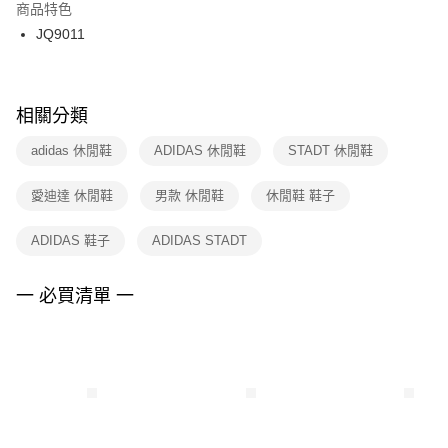
２．訂單成立數日內，您將收到繳費通知簡訊。
商品特色
付款後門市自取
３．收到繳費通知簡訊後14天內，點擊此簡訊中的連結，可透過四大超商／
JQ9011
每筆NT$100，滿NT$1,500(含以上)免運費
ATM／網路銀行／等多元方式進行付款，方視為交易完成。
※ 請注意：結帳手續完成當下不需立刻繳費，但若您需要取消訂單，請聯絡
購買商品的店家。未經商家同意取消之訂單仍視為有效，需透過AFTEE先享
後付繳納相關費用。
※ 交易是否成功請以「AFTEE先享後付 」之結帳頁面顯示為準，若有關於
相關分類
是否繳費成功／繳費後需取消欲退款等相關疑問，請聯繫「AFTEE先享後付
客戶支援中心」
https://netprotections.freshdesk.com/support/home
adidas 休閒鞋
ADIDAS 休閒鞋
STADT 休閒鞋
【注意事項】
愛迪達 休閒鞋
男款 休閒鞋
休閒鞋 鞋子
１．透過由恩沛科技股份有限公司提供之「AFTEE先享後付」服務完成之交
易，需依本服務之必要範圍內提供個人資料，並將交易相關給付款項請求債
權轉讓予恩沛科技股份有限公司。
ADIDAS 鞋子
ADIDAS STADT
２．關於個人資料處理事宜，請瀏覽以下網址：
https://aftee.tw/terms/#terms3
３．未成年的使用者請事先徵得法定代理人或監護人之同意方可使用
一 必買清單 一
「AFTEE先享後付」，若未經同意申辦者引起之損失，本公司不負相關責
任。
４．使用「AFTEE先享後付」時，將依據個別帳號之用戶狀況，依本公司即
時審查核予不同之上限額度；若仍有額度不足之情形，本公司將視審查結果
請求用戶進行身份認證。
５．嚴禁一人註冊多個帳號或使用他人資訊註冊。若發現惡意使用之情形，
恩沛科技股份有限公司將有權停止該用戶之使用額度並採取法律行動。