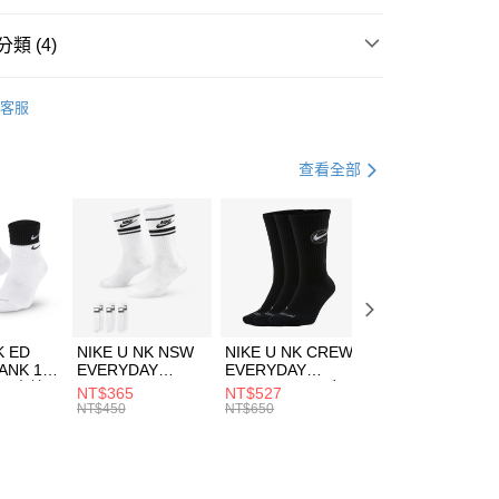
台灣）商業銀行
華泰商業銀行
業銀行
遠東國際商業銀行
類 (4)
業銀行
永豐商業銀行
享後付
業銀行
星展（台灣）商業銀行
IDAS
服飾
客服
際商業銀行
中國信託商業銀行
FTEE先享後付」】
年
上衣
短袖上衣
天信用卡公司
先享後付是「在收到商品之後才付款」的支付方式。 讓您購物簡單
心！
健身重訓
服飾
查看全部
：不需註冊會員、不需綁卡、不需儲值。
：只要手機號碼，簡訊認證，即可結帳。
清爽穿搭｜短袖上衣4折起
(快速到店)
：先確認商品／服務後，再付款。
00，滿NT$1,500(含以上)免運費
EE先享後付」結帳流程】
方式選擇「AFTEE先享後付」後，將跳轉至「AFTEE先享後
頁面，進行簡訊認證並確認金額後，即可完成結帳。
00，滿NT$1,500(含以上)免運費
成立數日內，您將收到繳費通知簡訊。
費通知簡訊後14天內，點擊此簡訊中的連結，可透過四大超商
市自取
K ED
NIKE U NK NSW
NIKE U NK CREW
NIKE U NK
網路銀行／等多元方式進行付款，方視為交易完成。
ANK 1P
EVERYDAY
EVERYDAY
EVERYDAY LTW
00，滿NT$1,500(含以上)免運費
：結帳手續完成當下不需立刻繳費，但若您需要取消訂單，請聯
 男 中統
ESSENTIAL CR
BBALL 3PR 男女
ANKLE 3PR 男女
NT$365
NT$527
NT$365
的店家。未經商家同意取消之訂單仍視為有效，需透過AFTEE
8104
男女 短統襪
長統襪
踝襪 SX7677010
NT$450
NT$650
NT$450
繳納相關費用。
DX5089103
DA2123010
否成功請以「AFTEE先享後付 」之結帳頁面顯示為準，若有關於
功／繳費後需取消欲退款等相關疑問，請聯繫「AFTEE先享後
援中心」
https://netprotections.freshdesk.com/support/home