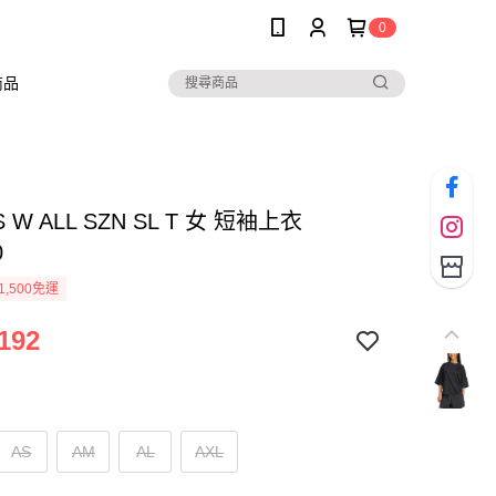
0
商品
S W ALL SZN SL T 女 短袖上衣
0
1,500免運
192
AS
AM
AL
AXL