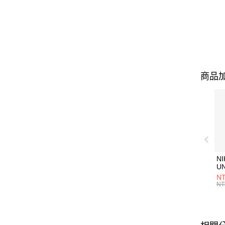
商品加
NI
U
1P
NT
統
NT