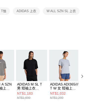
項】
恩沛科技股份有限公司提供之「AFTEE先享後付」服務完成之
S T恤
ADIDAS 上衣
W ALL SZN SL 上衣
依本服務之必要範圍內提供個人資料，並將交易相關給付款項請
讓予恩沛科技股份有限公司。
個人資料處理事宜，請瀏覽以下網址：
ee.tw/terms/#terms3
年的使用者請事先徵得法定代理人或監護人之同意方可使用
E先享後付」，若未經同意申辦者引起之損失，本公司不負相關責
AFTEE先享後付」時，將依據個別帳號之用戶狀況，依本公司
核予不同之上限額度；若仍有額度不足之情形，本公司將視審查
用戶進行身份認證。
一人註冊多個帳號或使用他人資訊註冊。若發現惡意使用之情
科技股份有限公司將有權停止該用戶之使用額度並採取法律行
 A SZN
ADIDAS M SL T
ADIDAS ADI365///
ADIDAS ADI365//
短袖上衣
男 短袖上衣
T W 女 短袖上衣
T W 女 短袖上衣
KB8092
KF2699
KS5048
NT$1,183
NT$1,032
NT$1,032
NT$1,690
NT$1,290
NT$1,290