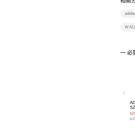
相關
adida
W AL
一 必
AD
S
上
NT
NT