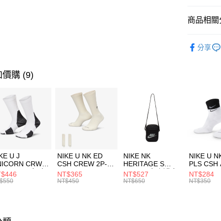
匯豐（
全盈+PAY
聯邦商
商品相關分
元大商
AFTEE先
玉山商
品牌
AD
相關說明
分享
台新國
【關於「A
兒童/青少
台灣樂
AFTEE
便利好安
運動類型
運送方式
價購 (9)
１．簡單
２．便利
促銷活動
7-11取貨
３．安心
每筆NT$1
【「AFT
宅配
１．於結帳
付」結帳
每筆NT$1
２．訂單
３．收到繳
付款後門
KE U J
NIKE U NK ED
NIKE NK
NIKE U N
／ATM／
NICORN CRW
CSH CREW 2P-
HERITAGE S
PLS CSH 
每筆NT$1
※ 請注意
R -160 男女 中
144 EMBRDY 男
SMIT 男女 側背包
144 DBL
$446
NT$365
NT$527
NT$284
絡購買商品
襪 FZ3393100
女 短統襪
BA5871010
襪 DH405
$550
NT$450
NT$650
NT$350
先享後付
FZ3073133
※ 交易是
是否繳費成
付客戶支