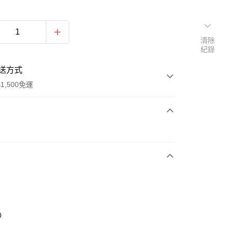
清除
紀錄
送方式
1,500免運
次付款
期付款
0 利率 每期
NT$496
21家銀行
庫商業銀行
第一商業銀行
業銀行
彰化商業銀行
業儲蓄銀行
台北富邦商業銀行
華商業銀行
兆豐國際商業銀行
0
小企業銀行
台中商業銀行