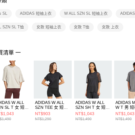
分類
【注意事
１．透過由
s SL
ADIDAS 短袖上衣
W ALL SZN SL 短袖上衣
ADIDA
交易，需
求債權轉
２．關於
L SZN SL T恤
女款 短袖上衣
女款 T恤
女款 上衣
https://aft
３．未成
「AFTE
任。
買清單 一
４．使用「
即時審查
結果請求
５．嚴禁
形，恩沛
動。
IDAS W ALL
ADIDAS W ALL
ADIDAS W ALL
ADIDAS M
ZN SL T 女 短袖
SZN TEE 女 短袖
SZN SH T 女 短袖
W T 男 
衣 JV9889
上衣 JJ1235
上衣 JM3737
JN0611
$1,043
NT$903
NT$1,043
NT$1,043
$1,490
NT$1,290
NT$1,490
NT$1,490