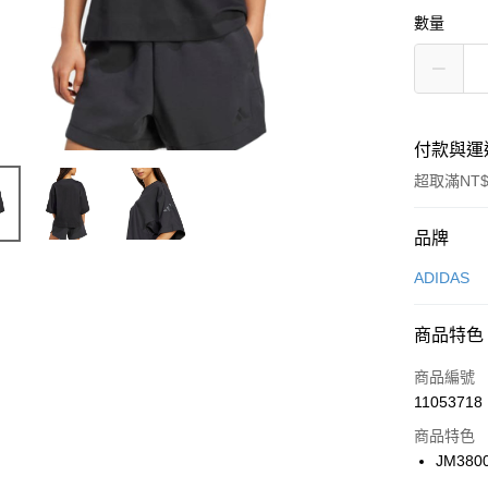
數量
付款與運
超取滿NT$
付款方式
品牌
信用卡一
ADIDAS
信用卡分
商品特色
3 期 
商品編號
合作金
LINE Pay
11053718
華南商
Apple Pay
上海商
商品特色
國泰世
JM380
悠遊付
臺灣中