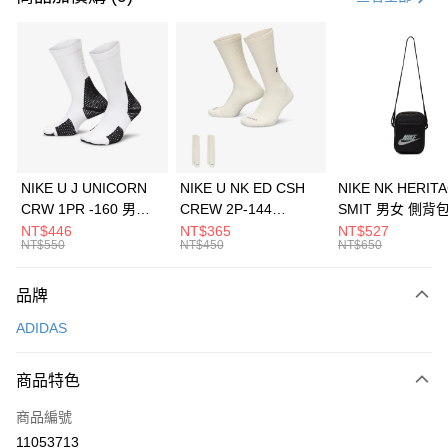
信用卡分期付款
3 期 0 利率 每期
NT$496
21家銀行
合作金庫商業銀行
第一商業銀行
LINE Pay
華南商業銀行
彰化商業銀行
Apple Pay
上海商業儲蓄銀行
台北富邦商業銀行
國泰世華商業銀行
兆豐國際商業銀行
悠遊付
臺灣中小企業銀行
台中商業銀行
NIKE U J UNICORN
NIKE U NK ED CSH
NIKE NK HERIT
匯豐（台灣）商業銀行
華泰商業銀行
CRW 1PR -160 男女
CREW 2P-144
SMIT 男女 側背
全盈+PAY
聯邦商業銀行
遠東國際商業銀行
中統襪 FZ3393100
EMBRDY 男女 短統襪
BA5871010
NT$446
NT$365
NT$527
元大商業銀行
永豐商業銀行
NT$550
NT$450
NT$650
AFTEE先享後付
FZ3073133
玉山商業銀行
星展（台灣）商業銀行
相關說明
台新國際商業銀行
中國信託商業銀行
品牌
【關於「AFTEE先享後付」】
台灣樂天信用卡公司
AFTEE先享後付是「在收到商品之後才付款」的支付方式。 讓您購物簡單
運送方式
ADIDAS
便利好安心！
１．簡單：不需註冊會員、不需綁卡、不需儲值。
7-11取貨(快速到店)
２．便利：只要手機號碼，簡訊認證，即可結帳。
商品特色
每筆NT$100，滿NT$1,500(含以上)免運費
３．安心：先確認商品／服務後，再付款。
商品編號
宅配
【「AFTEE先享後付」結帳流程】
１．於結帳方式選擇「AFTEE先享後付」後，將跳轉至「AFTEE先享後付」
11053713
每筆NT$100，滿NT$1,500(含以上)免運費