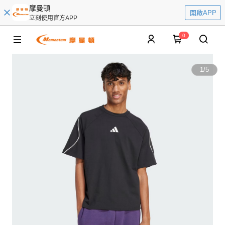
摩曼頓
開啟APP
立刻使用官方APP
0
1
/
5