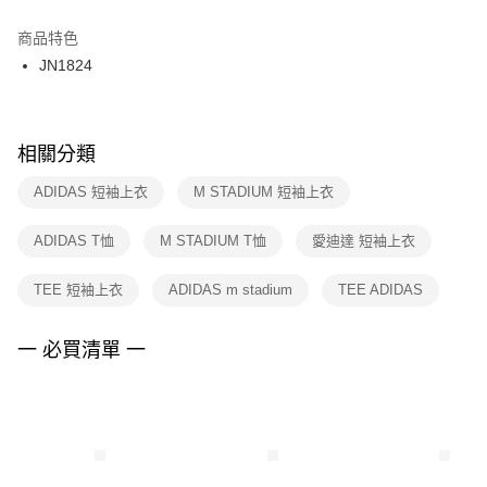
結帳頁面，進行簡訊認證並確認金額後，即可完成結帳。
２．訂單成立數日內，您將收到繳費通知簡訊。
商品特色
付款後門市自取
３．收到繳費通知簡訊後14天內，點擊此簡訊中的連結，可透過四大超商／
JN1824
每筆NT$100，滿NT$1,500(含以上)免運費
ATM／網路銀行／等多元方式進行付款，方視為交易完成。
※ 請注意：結帳手續完成當下不需立刻繳費，但若您需要取消訂單，請聯絡
購買商品的店家。未經商家同意取消之訂單仍視為有效，需透過AFTEE先享
後付繳納相關費用。
※ 交易是否成功請以「AFTEE先享後付 」之結帳頁面顯示為準，若有關於
相關分類
是否繳費成功／繳費後需取消欲退款等相關疑問，請聯繫「AFTEE先享後付
客戶支援中心」
https://netprotections.freshdesk.com/support/home
ADIDAS 短袖上衣
M STADIUM 短袖上衣
【注意事項】
ADIDAS T恤
M STADIUM T恤
愛迪達 短袖上衣
１．透過由恩沛科技股份有限公司提供之「AFTEE先享後付」服務完成之交
易，需依本服務之必要範圍內提供個人資料，並將交易相關給付款項請求債
權轉讓予恩沛科技股份有限公司。
TEE 短袖上衣
ADIDAS m stadium
TEE ADIDAS
２．關於個人資料處理事宜，請瀏覽以下網址：
https://aftee.tw/terms/#terms3
３．未成年的使用者請事先徵得法定代理人或監護人之同意方可使用
一 必買清單 一
「AFTEE先享後付」，若未經同意申辦者引起之損失，本公司不負相關責
任。
４．使用「AFTEE先享後付」時，將依據個別帳號之用戶狀況，依本公司即
時審查核予不同之上限額度；若仍有額度不足之情形，本公司將視審查結果
請求用戶進行身份認證。
５．嚴禁一人註冊多個帳號或使用他人資訊註冊。若發現惡意使用之情形，
恩沛科技股份有限公司將有權停止該用戶之使用額度並採取法律行動。