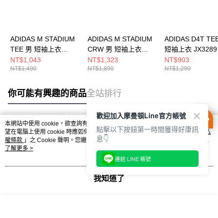
ADIDAS M STADIUM
ADIDAS M STADIUM
ADIDAS D4T TE
TEE 男 短袖上衣
CRW 男 短袖上衣
短袖上衣 JX3289
JZ6492
JX5636
NT$1,043
NT$1,323
NT$903
NT$1,490
NT$1,890
NT$1,290
你可能有興趣的商品
全站排行
歡迎加入摩曼頓Line官方帳號
本網站中使用 cookie，欲查詢有關本網站使用 cookie 方式之詳情，及若您不希
點擊以下按鈕第一時間獲得好康訊
熱門標籤
望在電腦上使用 cookie 時應如何變更電腦的 cookie 設定，請參閱本網站「
隱私
息👇
權條款
」之 Cookie 聲明。您繼續使用本網站即表示您同意本公司得按本網站使
用條款之 Cookie 聲明使用 cookie。
了解更多 >
連結 LINE 帳號
我知道了