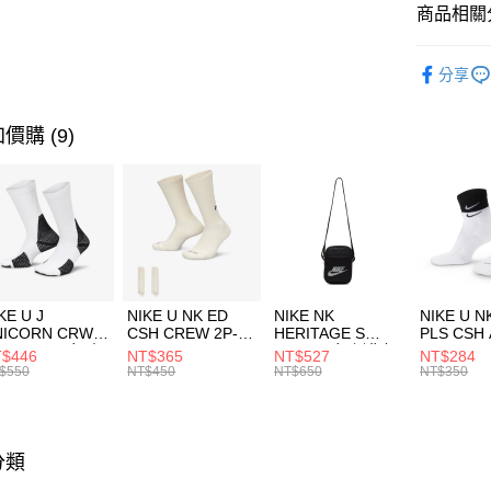
聯邦商
商品相關分
元大商
AFTEE先
玉山商
品牌
AD
相關說明
分享
台新國
【關於「A
兒童/青少
台灣樂
AFTEE
便利好安
運動類型
運送方式
價購 (9)
１．簡單
２．便利
7-11取貨
３．安心
每筆NT$1
【「AFT
宅配
１．於結帳
付」結帳
每筆NT$1
２．訂單
３．收到繳
付款後門
KE U J
NIKE U NK ED
NIKE NK
NIKE U N
／ATM／
NICORN CRW
CSH CREW 2P-
HERITAGE S
PLS CSH 
每筆NT$1
※ 請注意
R -160 男女 中
144 EMBRDY 男
SMIT 男女 側背包
144 DBL
$446
NT$365
NT$527
NT$284
絡購買商品
襪 FZ3393100
女 短統襪
BA5871010
襪 DH405
$550
NT$450
NT$650
NT$350
先享後付
FZ3073133
※ 交易是
是否繳費成
付客戶支
分類
【注意事