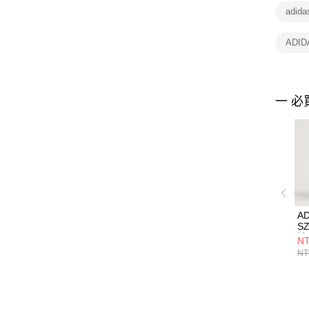
adid
ADI
一 必
AD
SZ
褲
NT
NT