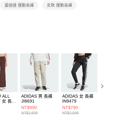
恩沛科技股份有限公司提供之「AFTEE先享後付」服務完成之
愛迪達 運動長褲
女款 運動長褲
依本服務之必要範圍內提供個人資料，並將交易相關給付款項請
讓予恩沛科技股份有限公司。
個人資料處理事宜，請瀏覽以下網址：
ee.tw/terms/#terms3
年的使用者請事先徵得法定代理人或監護人之同意方可使用
E先享後付」，若未經同意申辦者引起之損失，本公司不負相關責
AFTEE先享後付」時，將依據個別帳號之用戶狀況，依本公司
核予不同之上限額度；若仍有額度不足之情形，本公司將視審查
用戶進行身份認證。
一人註冊多個帳號或使用他人資訊註冊。若發現惡意使用之情
科技股份有限公司將有權停止該用戶之使用額度並採取法律行
 ALL
ADIDAS 男 長褲
ADIDAS 女 長褲
ADIDAS 女 長褲
T 女 長褲
JI8691
IN9479
JC6856
NT$990
NT$790
NT$1,190
NT$2,690
NT$2,090
NT$3,090