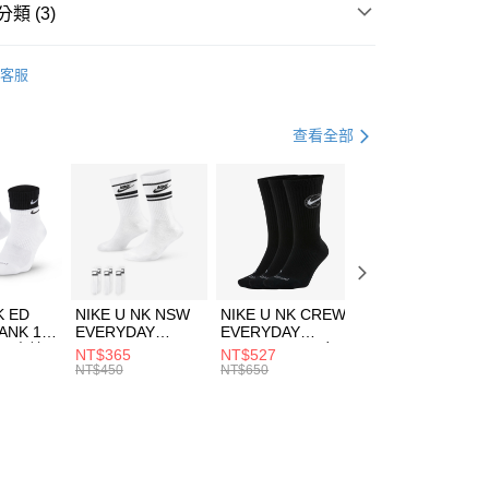
業銀行
遠東國際商業銀行
類 (3)
業銀行
永豐商業銀行
享後付
業銀行
星展（台灣）商業銀行
IDAS
服飾
客服
際商業銀行
中國信託商業銀行
FTEE先享後付」】
年
下著
長褲
天信用卡公司
先享後付是「在收到商品之後才付款」的支付方式。 讓您購物簡單
心！
健身重訓
服飾
查看全部
：不需註冊會員、不需綁卡、不需儲值。
：只要手機號碼，簡訊認證，即可結帳。
(快速到店)
：先確認商品／服務後，再付款。
00，滿NT$1,500(含以上)免運費
EE先享後付」結帳流程】
方式選擇「AFTEE先享後付」後，將跳轉至「AFTEE先享後
頁面，進行簡訊認證並確認金額後，即可完成結帳。
00，滿NT$1,500(含以上)免運費
成立數日內，您將收到繳費通知簡訊。
費通知簡訊後14天內，點擊此簡訊中的連結，可透過四大超商
市自取
K ED
NIKE U NK NSW
NIKE U NK CREW
NIKE U NK
網路銀行／等多元方式進行付款，方視為交易完成。
ANK 1P
EVERYDAY
EVERYDAY
EVERYDAY LTW
00，滿NT$1,500(含以上)免運費
：結帳手續完成當下不需立刻繳費，但若您需要取消訂單，請聯
 男 中統
ESSENTIAL CR
BBALL 3PR 男女
ANKLE 3PR 男女
NT$365
NT$527
NT$365
的店家。未經商家同意取消之訂單仍視為有效，需透過AFTEE
8104
男女 短統襪
長統襪
踝襪 SX7677010
NT$450
NT$650
NT$450
繳納相關費用。
DX5089103
DA2123010
否成功請以「AFTEE先享後付 」之結帳頁面顯示為準，若有關於
功／繳費後需取消欲退款等相關疑問，請聯繫「AFTEE先享後
援中心」
https://netprotections.freshdesk.com/support/home
項】