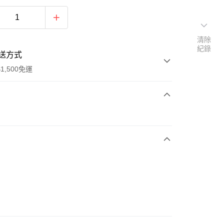
清除
紀錄
送方式
1,500免運
次付款
期付款
0 利率 每期
NT$763
21家銀行
庫商業銀行
第一商業銀行
業銀行
彰化商業銀行
業儲蓄銀行
台北富邦商業銀行
華商業銀行
兆豐國際商業銀行
0
小企業銀行
台中商業銀行
台灣）商業銀行
華泰商業銀行