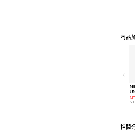
商品加
NI
U
1P
NT
統
NT
相關