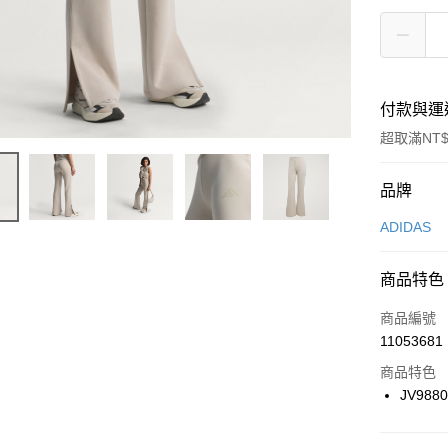
付款與運
超取滿NT$
付款方式
品牌
信用卡一
ADIDAS
信用卡分
商品特色
3 期 
商品編號
合作金
LINE Pay
11053681
華南商
Apple Pay
上海商
商品特色
國泰世
JV988
悠遊付
臺灣中
匯豐（
全盈+PAY