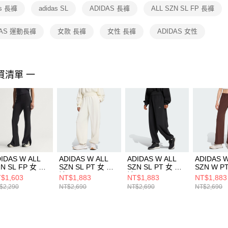
１．透過由
as 長褲
adidas SL
ADIDAS 長褲
ALL SZN SL FP 長褲
交易，需
求債權轉
２．關於
DAS 運動長褲
女款 長褲
女性 長褲
ADIDAS 女性
https://aft
３．未成
「AFTE
任。
買清單 一
４．使用「
即時審查
結果請求
５．嚴禁
形，恩沛
動。
IDAS W ALL
ADIDAS W ALL
ADIDAS W ALL
ADIDAS W
N SL FP 女 長
SZN SL PT 女 長
SZN SL PT 女 長
SZN W P
 JM3757
褲 JV9896
褲 JM1652
KA5350
$1,603
NT$1,883
NT$1,883
NT$1,883
$2,290
NT$2,690
NT$2,690
NT$2,690