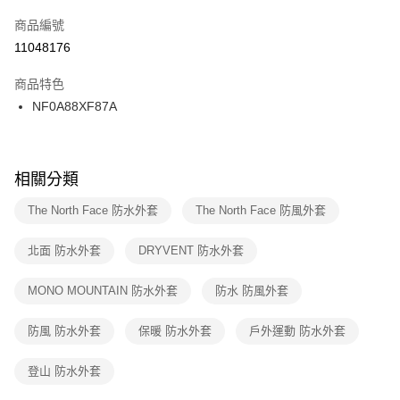
商品編號
宅配
【「AFTEE先享後付」結帳流程】
１．於結帳方式選擇「AFTEE先享後付」後，將跳轉至「AFTEE先享後付」
11048176
每筆NT$100，滿NT$1,500(含以上)免運費
結帳頁面，進行簡訊認證並確認金額後，即可完成結帳。
２．訂單成立數日內，您將收到繳費通知簡訊。
商品特色
付款後門市自取
３．收到繳費通知簡訊後14天內，點擊此簡訊中的連結，可透過四大超商／
NF0A88XF87A
每筆NT$100，滿NT$1,500(含以上)免運費
ATM／網路銀行／等多元方式進行付款，方視為交易完成。
※ 請注意：結帳手續完成當下不需立刻繳費，但若您需要取消訂單，請聯絡
購買商品的店家。未經商家同意取消之訂單仍視為有效，需透過AFTEE先享
後付繳納相關費用。
※ 交易是否成功請以「AFTEE先享後付 」之結帳頁面顯示為準，若有關於
相關分類
是否繳費成功／繳費後需取消欲退款等相關疑問，請聯繫「AFTEE先享後付
客戶支援中心」
https://netprotections.freshdesk.com/support/home
The North Face 防水外套
The North Face 防風外套
【注意事項】
北面 防水外套
DRYVENT 防水外套
１．透過由恩沛科技股份有限公司提供之「AFTEE先享後付」服務完成之交
易，需依本服務之必要範圍內提供個人資料，並將交易相關給付款項請求債
權轉讓予恩沛科技股份有限公司。
MONO MOUNTAIN 防水外套
防水 防風外套
２．關於個人資料處理事宜，請瀏覽以下網址：
https://aftee.tw/terms/#terms3
防風 防水外套
保暖 防水外套
戶外運動 防水外套
３．未成年的使用者請事先徵得法定代理人或監護人之同意方可使用
「AFTEE先享後付」，若未經同意申辦者引起之損失，本公司不負相關責
任。
登山 防水外套
４．使用「AFTEE先享後付」時，將依據個別帳號之用戶狀況，依本公司即
時審查核予不同之上限額度；若仍有額度不足之情形，本公司將視審查結果