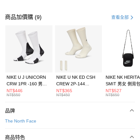
付款方式
信用卡一次付款
商品加價購 (9)
查看全部
信用卡分期付款
3 期 0 利率 每期
NT$4,293
21家銀行
合作金庫商業銀行
第一商業銀行
LINE Pay
華南商業銀行
彰化商業銀行
Apple Pay
上海商業儲蓄銀行
台北富邦商業銀行
國泰世華商業銀行
兆豐國際商業銀行
悠遊付
臺灣中小企業銀行
台中商業銀行
NIKE U J UNICORN
NIKE U NK ED CSH
NIKE NK HERIT
匯豐（台灣）商業銀行
華泰商業銀行
CRW 1PR -160 男女
CREW 2P-144
SMIT 男女 側背
全盈+PAY
聯邦商業銀行
遠東國際商業銀行
中統襪 FZ3393100
EMBRDY 男女 短統襪
BA5871010
NT$446
NT$365
NT$527
元大商業銀行
永豐商業銀行
NT$550
NT$450
NT$650
AFTEE先享後付
FZ3073133
玉山商業銀行
星展（台灣）商業銀行
相關說明
台新國際商業銀行
中國信託商業銀行
品牌
【關於「AFTEE先享後付」】
台灣樂天信用卡公司
AFTEE先享後付是「在收到商品之後才付款」的支付方式。 讓您購物簡單
運送方式
The North Face
便利好安心！
１．簡單：不需註冊會員、不需綁卡、不需儲值。
7-11取貨(快速到店)
２．便利：只要手機號碼，簡訊認證，即可結帳。
商品特色
每筆NT$100，滿NT$1,500(含以上)免運費
３．安心：先確認商品／服務後，再付款。