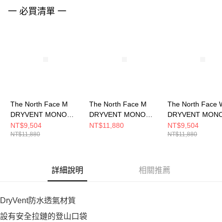
請求用戶進行身份認證。
一 必買清單 一
５．嚴禁一人註冊多個帳號或使用他人資訊註冊。若發現惡意使用之情形，
恩沛科技股份有限公司將有權停止該用戶之使用額度並採取法律行動。
The North Face M
The North Face M
The North Face 
DRYVENT MONO
DRYVENT MONO
DRYVENT MON
MOUNTAIN JACKET
MOUNTAIN JACKET
MOUNTAIN JAC
NT$9,504
NT$11,880
NT$9,504
NT$11,880
NT$11,880
男 防水外套
男 防水外套
女 防水外套
NF0A88XF5EX
NF0A88XFRPI
NF0A88YX8T0
詳細說明
相關推薦
DryVent防水透氣材質
設有安全拉鏈的登山口袋