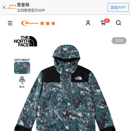
摩曼頓
開啟APP
立刻使用官方APP
0
1
/
10