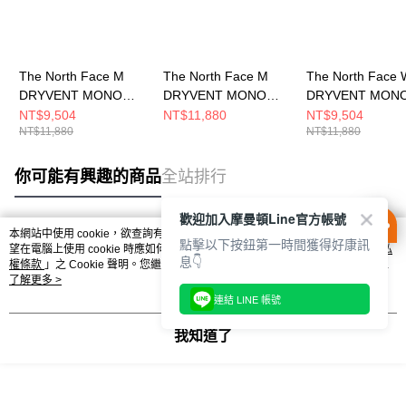
The North Face M
The North Face M
The North Face 
DRYVENT MONO
DRYVENT MONO
DRYVENT MON
MOUNTAIN JACKET
MOUNTAIN JACKET
MOUNTAIN JAC
NT$9,504
NT$11,880
NT$9,504
NT$11,880
NT$11,880
男 防水外套
男 防水外套
女 防水外套
NF0A88XF5EX
NF0A88XFRPI
NF0A88YX8T0
你可能有興趣的商品
全站排行
歡迎加入摩曼頓Line官方帳號
本網站中使用 cookie，欲查詢有關本網站使用 cookie 方式之詳情，及若您不希
點擊以下按鈕第一時間獲得好康訊
熱門標籤
望在電腦上使用 cookie 時應如何變更電腦的 cookie 設定，請參閱本網站「
隱私
息👇
權條款
」之 Cookie 聲明。您繼續使用本網站即表示您同意本公司得按本網站使
用條款之 Cookie 聲明使用 cookie。
了解更多 >
連結 LINE 帳號
我知道了