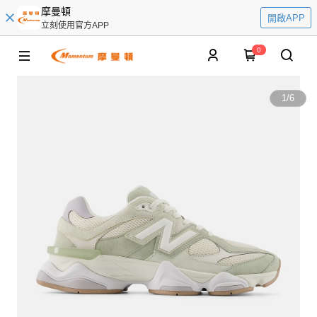
摩曼頓
開啟APP
立刻使用官方APP
0
1
/
6