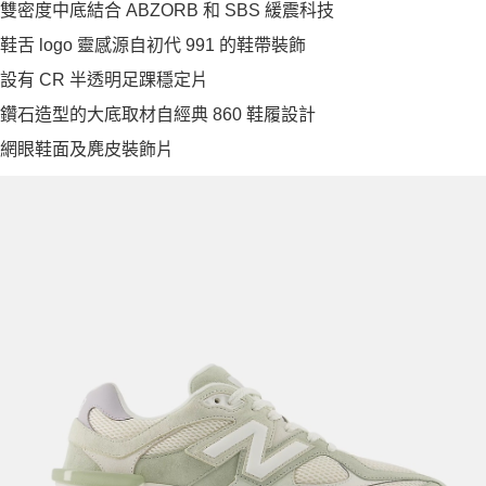
雙密度中底結合 ABZORB 和 SBS 緩震科技
鞋舌 logo 靈感源自初代 991 的鞋帶裝飾
設有 CR 半透明足踝穩定片
鑽石造型的大底取材自經典 860 鞋履設計
網眼鞋面及麂皮裝飾片