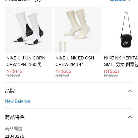
信用卡分期付款
3 期 0 利率 每期
NT$1,626
21家銀行
合作金庫商業銀行
第一商業銀行
LINE Pay
華南商業銀行
彰化商業銀行
Apple Pay
上海商業儲蓄銀行
台北富邦商業銀行
國泰世華商業銀行
兆豐國際商業銀行
悠遊付
臺灣中小企業銀行
台中商業銀行
NIKE U J UNICORN
NIKE U NK ED CSH
NIKE NK HERIT
匯豐（台灣）商業銀行
華泰商業銀行
CRW 1PR -160 男女
CREW 2P-144
SMIT 男女 側背
全盈+PAY
聯邦商業銀行
遠東國際商業銀行
中統襪 FZ3393100
EMBRDY 男女 短統襪
BA5871010
NT$446
NT$365
NT$527
元大商業銀行
永豐商業銀行
NT$550
NT$450
NT$650
AFTEE先享後付
FZ3073133
玉山商業銀行
星展（台灣）商業銀行
相關說明
台新國際商業銀行
中國信託商業銀行
品牌
【關於「AFTEE先享後付」】
台灣樂天信用卡公司
AFTEE先享後付是「在收到商品之後才付款」的支付方式。 讓您購物簡單
運送方式
New Balance
便利好安心！
１．簡單：不需註冊會員、不需綁卡、不需儲值。
7-11取貨(快速到店)
２．便利：只要手機號碼，簡訊認證，即可結帳。
商品特色
每筆NT$100，滿NT$1,500(含以上)免運費
３．安心：先確認商品／服務後，再付款。
商品編號
宅配
【「AFTEE先享後付」結帳流程】
１．於結帳方式選擇「AFTEE先享後付」後，將跳轉至「AFTEE先享後付」
11043275
每筆NT$100，滿NT$1,500(含以上)免運費