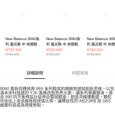
New Balance 9060系
New Balance 9060系
New Balance 90
列 復古鞋 中 休閒鞋
列 復古鞋 中 休閒鞋
列 復古鞋 中 休
U9060EEI-D
U9060ORA-D
U9060EEL-D
NT$2,920
NT$3,690
NT$2,920
NT$4,880
NT$5,280
NT$4,880
詳細說明
相關推薦
9060 重新詮釋經典 99X 系列鞋款的精緻質感與創新思維。以充
滿未來科技感的 Y2K 風格改造熟悉元素，讓系列華麗變身。源
自 990 的平衡桿設計延伸自整個鞋面，創造流線運動感。顆粒
中底加上波浪線條與誇張比例，讓標誌性的 ABZORB 與 SBS
緩震科技成為視覺焦點。