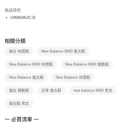
結帳頁面，進行簡訊認證並確認金額後，即可完成結帳。
２．訂單成立數日內，您將收到繳費通知簡訊。
商品特色
付款後門市自取
３．收到繳費通知簡訊後14天內，點擊此簡訊中的連結，可透過四大超商／
U9060AUC-D
每筆NT$100，滿NT$1,500(含以上)免運費
ATM／網路銀行／等多元方式進行付款，方視為交易完成。
※ 請注意：結帳手續完成當下不需立刻繳費，但若您需要取消訂單，請聯絡
購買商品的店家。未經商家同意取消之訂單仍視為有效，需透過AFTEE先享
後付繳納相關費用。
※ 交易是否成功請以「AFTEE先享後付 」之結帳頁面顯示為準，若有關於
相關分類
是否繳費成功／繳費後需取消欲退款等相關疑問，請聯繫「AFTEE先享後付
客戶支援中心」
https://netprotections.freshdesk.com/support/home
復古 休閒鞋
New Balance 9060 復古鞋
【注意事項】
New Balance 9060 休閒鞋
New Balance 9060 運動鞋
１．透過由恩沛科技股份有限公司提供之「AFTEE先享後付」服務完成之交
易，需依本服務之必要範圍內提供個人資料，並將交易相關給付款項請求債
權轉讓予恩沛科技股份有限公司。
New Balance 復古鞋
New Balance 休閒鞋
２．關於個人資料處理事宜，請瀏覽以下網址：
https://aftee.tw/terms/#terms3
復古 運動鞋
日常 復古鞋
new balance 9060 男女
３．未成年的使用者請事先徵得法定代理人或監護人之同意方可使用
「AFTEE先享後付」，若未經同意申辦者引起之損失，本公司不負相關責
任。
復古鞋 男女
４．使用「AFTEE先享後付」時，將依據個別帳號之用戶狀況，依本公司即
時審查核予不同之上限額度；若仍有額度不足之情形，本公司將視審查結果
請求用戶進行身份認證。
一 必買清單 一
５．嚴禁一人註冊多個帳號或使用他人資訊註冊。若發現惡意使用之情形，
恩沛科技股份有限公司將有權停止該用戶之使用額度並採取法律行動。