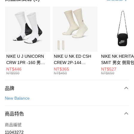
信用卡分期付款
3 期 0 利率 每期
NT$626
21家銀行
合作金庫商業銀行
第一商業銀行
LINE Pay
華南商業銀行
彰化商業銀行
Apple Pay
上海商業儲蓄銀行
台北富邦商業銀行
國泰世華商業銀行
兆豐國際商業銀行
悠遊付
臺灣中小企業銀行
台中商業銀行
NIKE U J UNICORN
NIKE U NK ED CSH
NIKE NK HERIT
匯豐（台灣）商業銀行
華泰商業銀行
CRW 1PR -160 男女
CREW 2P-144
SMIT 男女 側背
全盈+PAY
聯邦商業銀行
遠東國際商業銀行
中統襪 FZ3393100
EMBRDY 男女 短統襪
BA5871010
NT$446
NT$365
NT$527
元大商業銀行
永豐商業銀行
NT$550
NT$450
NT$650
AFTEE先享後付
FZ3073133
玉山商業銀行
星展（台灣）商業銀行
相關說明
台新國際商業銀行
中國信託商業銀行
品牌
【關於「AFTEE先享後付」】
台灣樂天信用卡公司
AFTEE先享後付是「在收到商品之後才付款」的支付方式。 讓您購物簡單
運送方式
New Balance
便利好安心！
１．簡單：不需註冊會員、不需綁卡、不需儲值。
7-11取貨(快速到店)
２．便利：只要手機號碼，簡訊認證，即可結帳。
商品特色
每筆NT$100，滿NT$1,500(含以上)免運費
３．安心：先確認商品／服務後，再付款。
商品編號
宅配
【「AFTEE先享後付」結帳流程】
１．於結帳方式選擇「AFTEE先享後付」後，將跳轉至「AFTEE先享後付」
11043272
每筆NT$100，滿NT$1,500(含以上)免運費