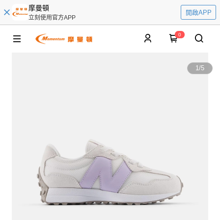
摩曼頓
開啟APP
立刻使用官方APP
0
1
/
5