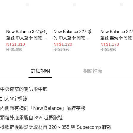
New Balance 327系列
New Balance 327 系
New Balance 3
童鞋 中大童 休閒鞋
列 中大童 休閒鞋
童鞋 嬰幼 休閒鞋
PH327LW-W
PH327BD-W
NW327LG-W
NT$1,310
NT$1,120
NT$1,170
NT$1,880
NT$1,880
NT$1,680
詳細說明
相關推薦
中央縮窄的喇叭形中底
加大N字標誌
內側飾有橫向「New Balance」品牌字樣
顆粒外底承襲自 355 越野跑鞋
橡膠鞋後跟設計取材自 320、355 與 Supercomp 鞋款