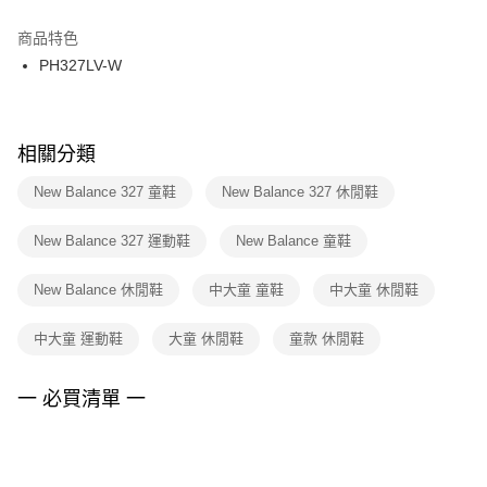
結帳頁面，進行簡訊認證並確認金額後，即可完成結帳。
２．訂單成立數日內，您將收到繳費通知簡訊。
商品特色
付款後門市自取
３．收到繳費通知簡訊後14天內，點擊此簡訊中的連結，可透過四大超商／
PH327LV-W
每筆NT$100，滿NT$1,500(含以上)免運費
ATM／網路銀行／等多元方式進行付款，方視為交易完成。
※ 請注意：結帳手續完成當下不需立刻繳費，但若您需要取消訂單，請聯絡
購買商品的店家。未經商家同意取消之訂單仍視為有效，需透過AFTEE先享
後付繳納相關費用。
※ 交易是否成功請以「AFTEE先享後付 」之結帳頁面顯示為準，若有關於
相關分類
是否繳費成功／繳費後需取消欲退款等相關疑問，請聯繫「AFTEE先享後付
客戶支援中心」
https://netprotections.freshdesk.com/support/home
New Balance 327 童鞋
New Balance 327 休閒鞋
【注意事項】
New Balance 327 運動鞋
New Balance 童鞋
１．透過由恩沛科技股份有限公司提供之「AFTEE先享後付」服務完成之交
易，需依本服務之必要範圍內提供個人資料，並將交易相關給付款項請求債
權轉讓予恩沛科技股份有限公司。
New Balance 休閒鞋
中大童 童鞋
中大童 休閒鞋
２．關於個人資料處理事宜，請瀏覽以下網址：
https://aftee.tw/terms/#terms3
中大童 運動鞋
大童 休閒鞋
童款 休閒鞋
３．未成年的使用者請事先徵得法定代理人或監護人之同意方可使用
「AFTEE先享後付」，若未經同意申辦者引起之損失，本公司不負相關責
任。
一 必買清單 一
４．使用「AFTEE先享後付」時，將依據個別帳號之用戶狀況，依本公司即
時審查核予不同之上限額度；若仍有額度不足之情形，本公司將視審查結果
請求用戶進行身份認證。
５．嚴禁一人註冊多個帳號或使用他人資訊註冊。若發現惡意使用之情形，
恩沛科技股份有限公司將有權停止該用戶之使用額度並採取法律行動。