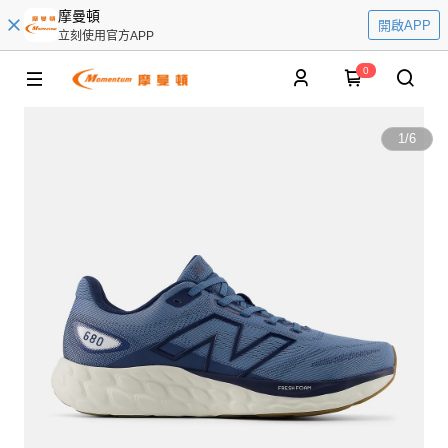
摩曼頓
開啟APP
立刻使用官方APP
0
1
/
6