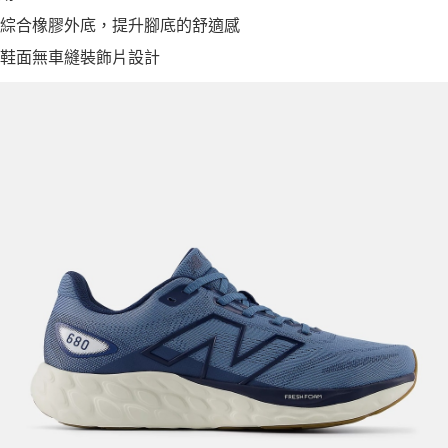
綜合橡膠外底，提升腳底的舒適感
鞋面無車縫裝飾片設計