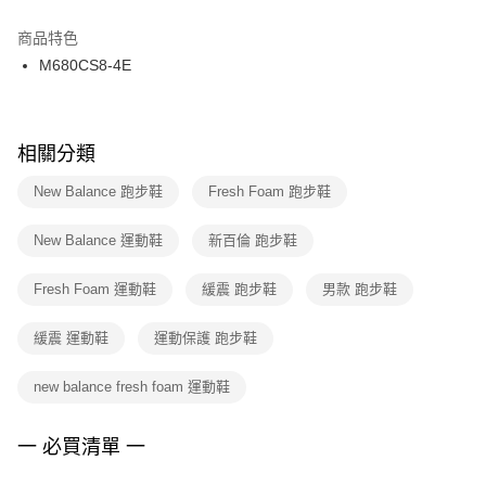
結帳頁面，進行簡訊認證並確認金額後，即可完成結帳。
２．訂單成立數日內，您將收到繳費通知簡訊。
商品特色
付款後門市自取
３．收到繳費通知簡訊後14天內，點擊此簡訊中的連結，可透過四大超商／
M680CS8-4E
每筆NT$100，滿NT$1,500(含以上)免運費
ATM／網路銀行／等多元方式進行付款，方視為交易完成。
※ 請注意：結帳手續完成當下不需立刻繳費，但若您需要取消訂單，請聯絡
購買商品的店家。未經商家同意取消之訂單仍視為有效，需透過AFTEE先享
後付繳納相關費用。
※ 交易是否成功請以「AFTEE先享後付 」之結帳頁面顯示為準，若有關於
相關分類
是否繳費成功／繳費後需取消欲退款等相關疑問，請聯繫「AFTEE先享後付
客戶支援中心」
https://netprotections.freshdesk.com/support/home
New Balance 跑步鞋
Fresh Foam 跑步鞋
【注意事項】
New Balance 運動鞋
新百倫 跑步鞋
１．透過由恩沛科技股份有限公司提供之「AFTEE先享後付」服務完成之交
易，需依本服務之必要範圍內提供個人資料，並將交易相關給付款項請求債
權轉讓予恩沛科技股份有限公司。
Fresh Foam 運動鞋
緩震 跑步鞋
男款 跑步鞋
２．關於個人資料處理事宜，請瀏覽以下網址：
https://aftee.tw/terms/#terms3
緩震 運動鞋
運動保護 跑步鞋
３．未成年的使用者請事先徵得法定代理人或監護人之同意方可使用
「AFTEE先享後付」，若未經同意申辦者引起之損失，本公司不負相關責
任。
new balance fresh foam 運動鞋
４．使用「AFTEE先享後付」時，將依據個別帳號之用戶狀況，依本公司即
時審查核予不同之上限額度；若仍有額度不足之情形，本公司將視審查結果
請求用戶進行身份認證。
一 必買清單 一
５．嚴禁一人註冊多個帳號或使用他人資訊註冊。若發現惡意使用之情形，
恩沛科技股份有限公司將有權停止該用戶之使用額度並採取法律行動。