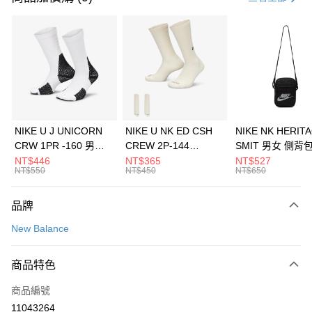
信用卡分期付款
3 期 0 利率 每期
NT$993
21家銀行
合作金庫商業銀行
第一商業銀行
LINE Pay
華南商業銀行
彰化商業銀行
Apple Pay
上海商業儲蓄銀行
台北富邦商業銀行
國泰世華商業銀行
兆豐國際商業銀行
悠遊付
臺灣中小企業銀行
台中商業銀行
NIKE U J UNICORN
NIKE U NK ED CSH
NIKE NK HERIT
匯豐（台灣）商業銀行
華泰商業銀行
CRW 1PR -160 男女
CREW 2P-144
SMIT 男女 側背
全盈+PAY
聯邦商業銀行
遠東國際商業銀行
中統襪 FZ3393100
EMBRDY 男女 短統襪
BA5871010
NT$446
NT$365
NT$527
元大商業銀行
永豐商業銀行
NT$550
NT$450
NT$650
AFTEE先享後付
FZ3073133
玉山商業銀行
星展（台灣）商業銀行
相關說明
台新國際商業銀行
中國信託商業銀行
品牌
【關於「AFTEE先享後付」】
台灣樂天信用卡公司
AFTEE先享後付是「在收到商品之後才付款」的支付方式。 讓您購物簡單
運送方式
New Balance
便利好安心！
１．簡單：不需註冊會員、不需綁卡、不需儲值。
7-11取貨(快速到店)
２．便利：只要手機號碼，簡訊認證，即可結帳。
商品特色
每筆NT$100，滿NT$1,500(含以上)免運費
３．安心：先確認商品／服務後，再付款。
商品編號
宅配
【「AFTEE先享後付」結帳流程】
１．於結帳方式選擇「AFTEE先享後付」後，將跳轉至「AFTEE先享後付」
11043264
每筆NT$100，滿NT$1,500(含以上)免運費