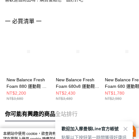
一 必買清單 一
New Balance Fresh
New Balance Fresh
New Balance Fre
Foam 880 運動鞋 女
Foam 680v8 運動鞋
Foam 680 運動
跑步鞋 W880N15-D
女 跑步鞋
跑步鞋 W680CW8
NT$2,200
NT$2,430
NT$1,780
NT$3,680
NT$3,480
NT$2,980
W680WBK8-D
你可能有興趣的商品
全站排行
歡迎加入摩曼頓Line官方帳號
本網站中使用 cookie，欲查詢有關本網站使用 cookie 方式之詳情，及若您不希
點擊以下按鈕第一時間獲得好康訊
熱門標籤