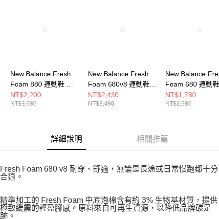
New Balance Fresh
New Balance Fresh
New Balance Fre
Foam 880 運動鞋 女
Foam 680v8 運動鞋
Foam 680 運動
跑步鞋 W880N15-D
女 跑步鞋
跑步鞋 W680CW8
NT$2,200
NT$2,430
NT$1,780
NT$3,680
NT$3,480
NT$2,980
W680WBK8-D
詳細說明
相關推薦
Fresh Foam 680 v8 耐穿、舒適，無論是長途或日常慢跑都十分
合適。
精準加工的 Fresh Foam 中底泡棉含有約 3% 生物基材質，提供
極致緩震的輕盈腳感。原料來自可再生資源，以降低品牌碳足
跡。