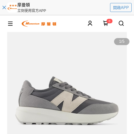
摩曼頓
開啟APP
立刻使用官方APP
0
1
/
5