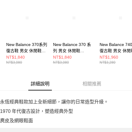
New Balance 370系列
New Balance 370 系
New Balance 7
復古鞋 男女 休閒鞋
列 男女 休閒鞋
復古鞋 男女 休閒
U370UD-D
U370AH-D
U740WW2-D
NT$1,840
NT$1,840
NT$1,960
NT$3,080
NT$3,080
NT$3,280
詳細說明
相關推薦
永恆經典鞋款加上全新細節，讓你的日常造型升級。
1970 年代復古設計，塑造經典外型
麂皮及網眼鞋面