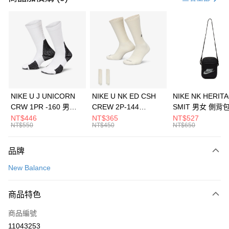
信用卡分期付款
3 期 0 利率 每期
NT$1,026
21家銀行
合作金庫商業銀行
第一商業銀行
LINE Pay
華南商業銀行
彰化商業銀行
Apple Pay
上海商業儲蓄銀行
台北富邦商業銀行
國泰世華商業銀行
兆豐國際商業銀行
悠遊付
臺灣中小企業銀行
台中商業銀行
NIKE U J UNICORN
NIKE U NK ED CSH
NIKE NK HERIT
匯豐（台灣）商業銀行
華泰商業銀行
CRW 1PR -160 男女
CREW 2P-144
SMIT 男女 側背
全盈+PAY
聯邦商業銀行
遠東國際商業銀行
中統襪 FZ3393100
EMBRDY 男女 短統襪
BA5871010
NT$446
NT$365
NT$527
元大商業銀行
永豐商業銀行
NT$550
NT$450
NT$650
AFTEE先享後付
FZ3073133
玉山商業銀行
星展（台灣）商業銀行
相關說明
台新國際商業銀行
中國信託商業銀行
品牌
【關於「AFTEE先享後付」】
台灣樂天信用卡公司
AFTEE先享後付是「在收到商品之後才付款」的支付方式。 讓您購物簡單
運送方式
New Balance
便利好安心！
１．簡單：不需註冊會員、不需綁卡、不需儲值。
7-11取貨(快速到店)
２．便利：只要手機號碼，簡訊認證，即可結帳。
商品特色
每筆NT$100，滿NT$1,500(含以上)免運費
３．安心：先確認商品／服務後，再付款。
商品編號
宅配
【「AFTEE先享後付」結帳流程】
１．於結帳方式選擇「AFTEE先享後付」後，將跳轉至「AFTEE先享後付」
11043253
每筆NT$100，滿NT$1,500(含以上)免運費