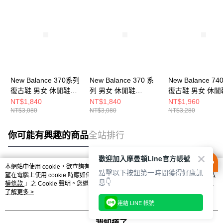
New Balance 370系列
New Balance 370 系
New Balance 7
復古鞋 男女 休閒鞋
列 男女 休閒鞋
復古鞋 男女 休閒
U370UD-D
U370AH-D
U740WW2-D
NT$1,840
NT$1,840
NT$1,960
NT$3,080
NT$3,080
NT$3,280
你可能有興趣的商品
全站排行
歡迎加入摩曼頓Line官方帳號
本網站中使用 cookie，欲查詢有關本網站使用 cookie 方式之詳情，及若您不希
點擊以下按鈕第一時間獲得好康訊
熱門標籤
望在電腦上使用 cookie 時應如何變更電腦的 cookie 設定，請參閱本網站「
隱私
息👇
權條款
」之 Cookie 聲明。您繼續使用本網站即表示您同意本公司得按本網站使
用條款之 Cookie 聲明使用 cookie。
了解更多 >
連結 LINE 帳號
我知道了