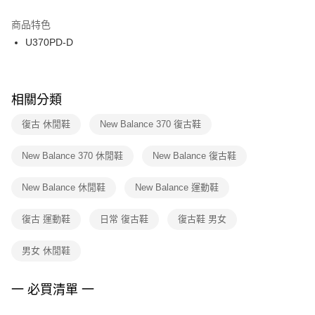
結帳頁面，進行簡訊認證並確認金額後，即可完成結帳。
２．訂單成立數日內，您將收到繳費通知簡訊。
商品特色
付款後門市自取
３．收到繳費通知簡訊後14天內，點擊此簡訊中的連結，可透過四大超商／
U370PD-D
每筆NT$100，滿NT$1,500(含以上)免運費
ATM／網路銀行／等多元方式進行付款，方視為交易完成。
※ 請注意：結帳手續完成當下不需立刻繳費，但若您需要取消訂單，請聯絡
購買商品的店家。未經商家同意取消之訂單仍視為有效，需透過AFTEE先享
後付繳納相關費用。
※ 交易是否成功請以「AFTEE先享後付 」之結帳頁面顯示為準，若有關於
相關分類
是否繳費成功／繳費後需取消欲退款等相關疑問，請聯繫「AFTEE先享後付
客戶支援中心」
https://netprotections.freshdesk.com/support/home
復古 休閒鞋
New Balance 370 復古鞋
【注意事項】
New Balance 370 休閒鞋
New Balance 復古鞋
１．透過由恩沛科技股份有限公司提供之「AFTEE先享後付」服務完成之交
易，需依本服務之必要範圍內提供個人資料，並將交易相關給付款項請求債
權轉讓予恩沛科技股份有限公司。
New Balance 休閒鞋
New Balance 運動鞋
２．關於個人資料處理事宜，請瀏覽以下網址：
https://aftee.tw/terms/#terms3
復古 運動鞋
日常 復古鞋
復古鞋 男女
３．未成年的使用者請事先徵得法定代理人或監護人之同意方可使用
「AFTEE先享後付」，若未經同意申辦者引起之損失，本公司不負相關責
任。
男女 休閒鞋
４．使用「AFTEE先享後付」時，將依據個別帳號之用戶狀況，依本公司即
時審查核予不同之上限額度；若仍有額度不足之情形，本公司將視審查結果
請求用戶進行身份認證。
一 必買清單 一
５．嚴禁一人註冊多個帳號或使用他人資訊註冊。若發現惡意使用之情形，
恩沛科技股份有限公司將有權停止該用戶之使用額度並採取法律行動。