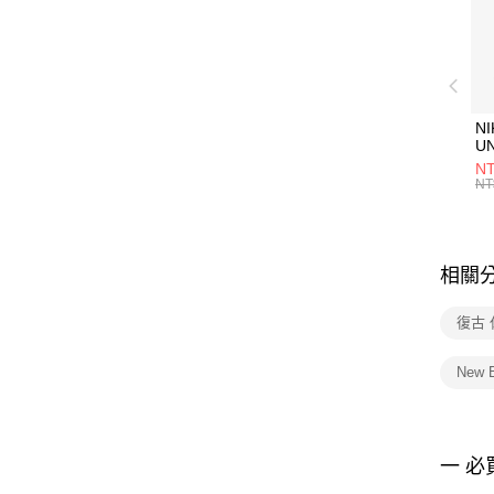
NI
U
1P
NT
統
NT
相關
復古
New 
一 必