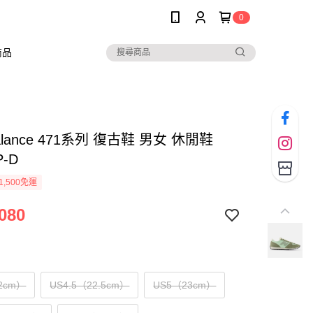
0
商品
alance 471系列 復古鞋 男女 休閒鞋
P-D
1,500免運
080
2cm）
US4.5（22.5cm）
US5（23cm）