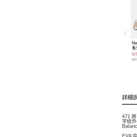
Ne
系
休
NT
NT
詳細
471
字紋外
Bal
EVA 