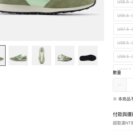
US5.5
US6.5
US7.5
US8.5
US9.5
US10.5
數量
US12（
※ 本商品
付款與運
超取滿NT$