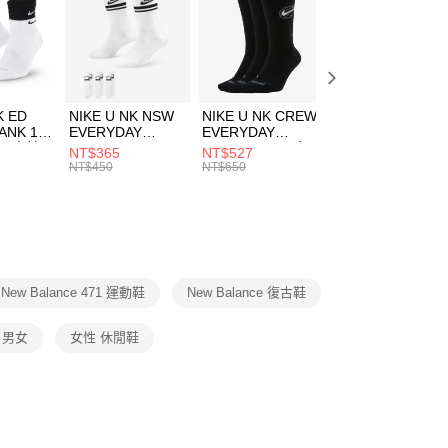
00，滿NT$1,500(含以上)免運費
春日輕出走｜休閒鞋 4折起
EE先享後付」結帳流程】
兒童/青少年｜鞋服6折起
方式選擇「AFTEE先享後付」後，將跳轉至「AFTEE先享後
頁面，進行簡訊認證並確認金額後，即可完成結帳。
00，滿NT$1,500(含以上)免運費
成立數日內，您將收到繳費通知簡訊。
費通知簡訊後14天內，點擊此簡訊中的連結，可透過四大超商
市自取
K ED
NIKE U NK NSW
NIKE U NK CREW
NIKE U NK
網路銀行／等多元方式進行付款，方視為交易完成。
ANK 1P
EVERYDAY
EVERYDAY
EVERYDAY LTW
00，滿NT$1,500(含以上)免運費
：結帳手續完成當下不需立刻繳費，但若您需要取消訂單，請聯
 男 中統
ESSENTIAL CR
BBALL 3PR 男女
ANKLE 3PR 男女
NT$365
NT$527
NT$365
的店家。未經商家同意取消之訂單仍視為有效，需透過AFTEE
8104
男女 短統襪
長統襪
踝襪 SX7677010
NT$450
NT$650
NT$450
繳納相關費用。
DX5089103
DA2123010
否成功請以「AFTEE先享後付 」之結帳頁面顯示為準，若有關於
功／繳費後需取消欲退款等相關疑問，請聯繫「AFTEE先享後
援中心」
https://netprotections.freshdesk.com/support/home
項】
恩沛科技股份有限公司提供之「AFTEE先享後付」服務完成之
New Balance 471 運動鞋
New Balance 復古鞋
依本服務之必要範圍內提供個人資料，並將交易相關給付款項請
讓予恩沛科技股份有限公司。
個人資料處理事宜，請瀏覽以下網址：
1 男女
女性 休閒鞋
ee.tw/terms/#terms3
年的使用者請事先徵得法定代理人或監護人之同意方可使用
E先享後付」，若未經同意申辦者引起之損失，本公司不負相關責
AFTEE先享後付」時，將依據個別帳號之用戶狀況，依本公司
核予不同之上限額度；若仍有額度不足之情形，本公司將視審查