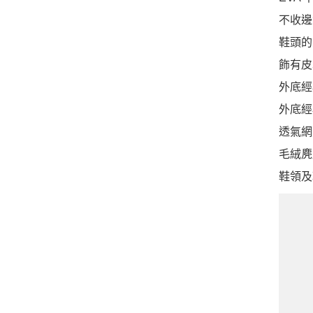
不收邊
鞋頭的
飾有皮
外底經
外底經
透氣網
毛絨麂
鞋領及