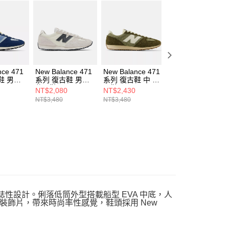
用戶進行身份認證。
一人註冊多個帳號或使用他人資訊註冊。若發現惡意使用之情
科技股份有限公司將有權停止該用戶之使用額度並採取法律行
nce 471
New Balance 471
New Balance 471
New Balance 471
鞋 男女
系列 復古鞋 男女
系列 復古鞋 中 休
系列 復古鞋 中 休
71AO-D
休閒鞋 U471AM-D
閒鞋 U471PSA-D
閒鞋 U471PSB-D
NT$2,080
NT$2,430
NT$2,430
NT$3,480
NT$3,480
NT$3,480
標誌性設計。俐落低筒外型搭載船型 EVA 中底，人
飾片，帶來時尚率性感覺，鞋頭採用 New