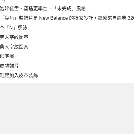
泡綿鞋舌，塑造更率性、「未完成」風格
「尖角」裝飾片是 New Balance 的獨家設計，靈感來自經典 32
革「N」標誌
典人字紋圖案
典人字紋圖案
眼底層
皮裝飾片
鞋跟加入皮革裝飾