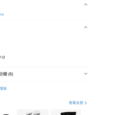
次付款
nce
期付款
0 利率 每期
NT$1,160
21家銀行
庫商業銀行
第一商業銀行
業銀行
彰化商業銀行
業儲蓄銀行
台北富邦商業銀行
華商業銀行
兆豐國際商業銀行
P-D
小企業銀行
台中商業銀行
台灣）商業銀行
華泰商業銀行
業銀行
遠東國際商業銀行
類 (6)
業銀行
永豐商業銀行
享後付
業銀行
星展（台灣）商業銀行
w Balance
全系列鞋款
客服
際商業銀行
中國信託商業銀行
FTEE先享後付」】
鞋類
休閒鞋
天信用卡公司
先享後付是「在收到商品之後才付款」的支付方式。 讓您購物簡單
心！
鞋類
休閒鞋
查看全部
：不需註冊會員、不需綁卡、不需儲值。
：只要手機號碼，簡訊認證，即可結帳。
休閒戶外
鞋
(快速到店)
：先確認商品／服務後，再付款。