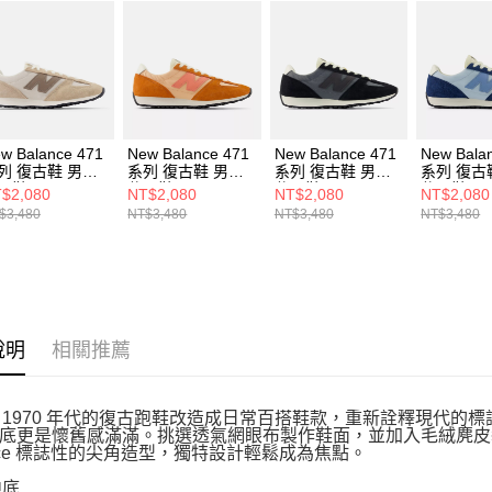
結果請求
５．嚴禁
形，恩沛
動。
w Balance 471
New Balance 471
New Balance 471
New Bala
列 復古鞋 男女
系列 復古鞋 男女
系列 復古鞋 男女
系列 復古
閒鞋 U471AI-D
休閒鞋 U471AN-D
休閒鞋 U471AQ-D
休閒鞋 U4
$2,080
NT$2,080
NT$2,080
NT$2,080
$3,480
NT$3,480
NT$3,480
NT$3,480
說明
相關推薦
 將 1970 年代的復古跑鞋改造成日常百搭鞋款，重新詮釋現代的
底更是懷舊感滿滿。挑選透氣網眼布製作鞋面，並加入毛絨麂皮裝
ance 標誌性的尖角造型，獨特設計輕鬆成為焦點。
中底