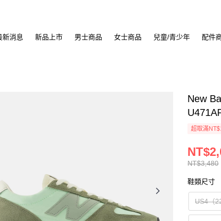
最新消息
新品上市
男士商品
女士商品
兒童/青少年
配件
New B
U471A
超取滿NT$
NT$2,
NT$3,480
鞋類尺寸
US4（2