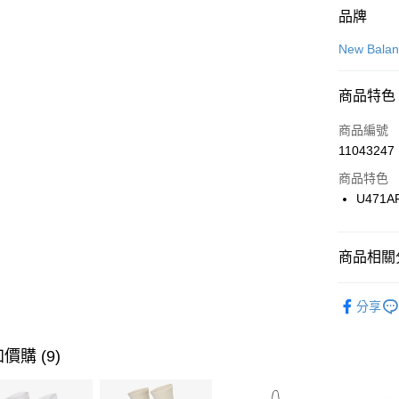
付款方式
品牌
信用卡一
New Bala
信用卡分
商品特色
3 期 
商品編號
合作金
LINE Pay
11043247
華南商
Apple Pay
上海商
商品特色
國泰世
U471A
悠遊付
臺灣中
匯豐（
全盈+PAY
聯邦商
商品相關分
元大商
AFTEE先
玉山商
品牌
Ne
相關說明
分享
台新國
【關於「A
男性商品
台灣樂
AFTEE
便利好安
女性商品
運送方式
價購 (9)
１．簡單
２．便利
運動類型
7-11取貨
３．安心