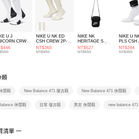
每筆NT$1
促銷活動
【「AFT
促銷活動
宅配
１．於結帳
付」結帳
每筆NT$1
２．訂單
３．收到繳
付款後門
KE U J
NIKE U NK ED
NIKE NK
NIKE U N
／ATM／
NICORN CRW
CSH CREW 2P-
HERITAGE S
PLS CSH 
每筆NT$1
※ 請注意
R -160 男女 中
144 EMBRDY 男
SMIT 男女 側背包
144 DBL
$446
NT$365
NT$527
NT$284
絡購買商品
襪 FZ3393100
女 短統襪
BA5871010
襪 DH405
$550
NT$450
NT$650
NT$350
先享後付
FZ3073133
※ 交易是
是否繳費成
付客戶支
分類
【注意事
１．透過由
 休閒鞋
New Balance 471 復古鞋
New Balance 471 休閒鞋
交易，需
求債權轉
２．關於
Balance 休閒鞋
日常 復古鞋
男女 休閒鞋
new balance 47
https://aft
３．未成
「AFTE
任。
買清單 一
４．使用「
即時審查