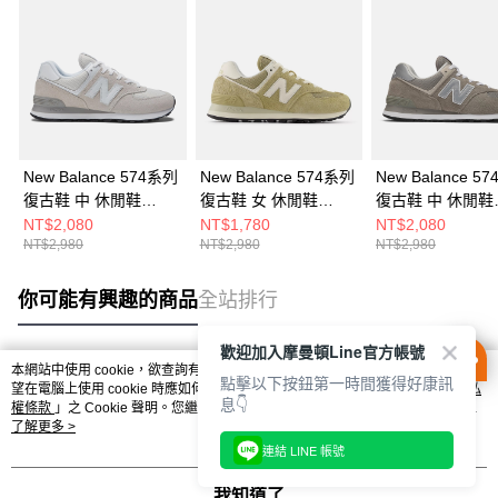
New Balance 574系列
New Balance 574系列
New Balance 5
復古鞋 中 休閒鞋
復古鞋 女 休閒鞋
復古鞋 中 休閒鞋
ML574EVW-D
WL574CUL-B
ML574EVG-D
NT$2,080
NT$1,780
NT$2,080
NT$2,980
NT$2,980
NT$2,980
你可能有興趣的商品
全站排行
歡迎加入摩曼頓Line官方帳號
本網站中使用 cookie，欲查詢有關本網站使用 cookie 方式之詳情，及若您不希
點擊以下按鈕第一時間獲得好康訊
熱門標籤
望在電腦上使用 cookie 時應如何變更電腦的 cookie 設定，請參閱本網站「
隱私
息👇
權條款
」之 Cookie 聲明。您繼續使用本網站即表示您同意本公司得按本網站使
用條款之 Cookie 聲明使用 cookie。
了解更多 >
連結 LINE 帳號
我知道了