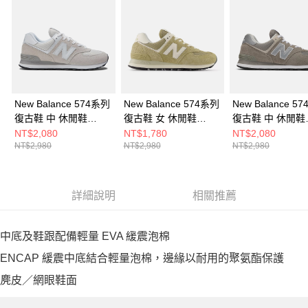
New Balance 574系列
New Balance 574系列
New Balance 5
復古鞋 中 休閒鞋
復古鞋 女 休閒鞋
復古鞋 中 休閒鞋
ML574EVW-D
WL574CUL-B
ML574EVG-D
NT$2,080
NT$1,780
NT$2,080
NT$2,980
NT$2,980
NT$2,980
詳細說明
相關推薦
中底及鞋跟配備輕量 EVA 緩震泡棉
ENCAP 緩震中底結合輕量泡棉，邊緣以耐用的聚氨酯保護
麂皮／網眼鞋面