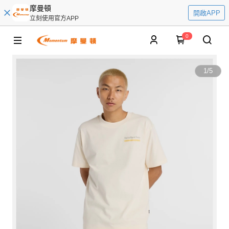
摩曼頓
開啟APP
立刻使用官方APP
0
1
/
5