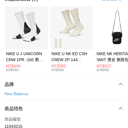
信用卡分期付款
3 期 0 利率 每期
NT$426
21家銀行
合作金庫商業銀行
第一商業銀行
LINE Pay
華南商業銀行
彰化商業銀行
Apple Pay
上海商業儲蓄銀行
台北富邦商業銀行
國泰世華商業銀行
兆豐國際商業銀行
悠遊付
臺灣中小企業銀行
台中商業銀行
NIKE U J UNICORN
NIKE U NK ED CSH
NIKE NK HERIT
匯豐（台灣）商業銀行
華泰商業銀行
CRW 1PR -160 男女
CREW 2P-144
SMIT 男女 側背
全盈+PAY
聯邦商業銀行
遠東國際商業銀行
中統襪 FZ3393100
EMBRDY 男女 短統襪
BA5871010
NT$446
NT$365
NT$527
元大商業銀行
永豐商業銀行
NT$550
NT$450
NT$650
AFTEE先享後付
FZ3073133
玉山商業銀行
星展（台灣）商業銀行
相關說明
台新國際商業銀行
中國信託商業銀行
品牌
【關於「AFTEE先享後付」】
台灣樂天信用卡公司
AFTEE先享後付是「在收到商品之後才付款」的支付方式。 讓您購物簡單
運送方式
New Balance
便利好安心！
１．簡單：不需註冊會員、不需綁卡、不需儲值。
7-11取貨(快速到店)
２．便利：只要手機號碼，簡訊認證，即可結帳。
商品特色
每筆NT$100，滿NT$1,500(含以上)免運費
３．安心：先確認商品／服務後，再付款。
商品編號
宅配
【「AFTEE先享後付」結帳流程】
１．於結帳方式選擇「AFTEE先享後付」後，將跳轉至「AFTEE先享後付」
11043215
每筆NT$100，滿NT$1,500(含以上)免運費