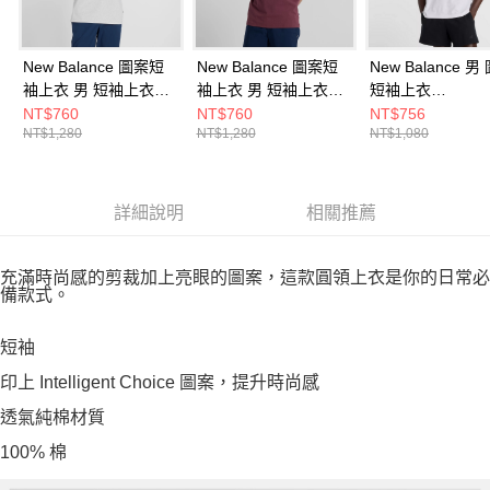
New Balance 圖案短
New Balance 圖案短
New Balance 男
袖上衣 男 短袖上衣
袖上衣 男 短袖上衣
短袖上衣
MT53905AHH-F
MT51934FDP-F
MT61B2STWT-F
NT$760
NT$760
NT$756
NT$1,280
NT$1,280
NT$1,080
詳細說明
相關推薦
充滿時尚感的剪裁加上亮眼的圖案，這款圓領上衣是你的日常必
備款式。
短袖
印上 Intelligent Choice 圖案，提升時尚感
透氣純棉材質
100% 棉