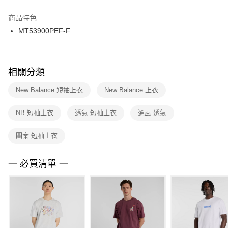
結帳頁面，進行簡訊認證並確認金額後，即可完成結帳。
２．訂單成立數日內，您將收到繳費通知簡訊。
商品特色
付款後門市自取
３．收到繳費通知簡訊後14天內，點擊此簡訊中的連結，可透過四大超商／
MT53900PEF-F
每筆NT$100，滿NT$1,500(含以上)免運費
ATM／網路銀行／等多元方式進行付款，方視為交易完成。
※ 請注意：結帳手續完成當下不需立刻繳費，但若您需要取消訂單，請聯絡
購買商品的店家。未經商家同意取消之訂單仍視為有效，需透過AFTEE先享
後付繳納相關費用。
※ 交易是否成功請以「AFTEE先享後付 」之結帳頁面顯示為準，若有關於
相關分類
是否繳費成功／繳費後需取消欲退款等相關疑問，請聯繫「AFTEE先享後付
客戶支援中心」
https://netprotections.freshdesk.com/support/home
New Balance 短袖上衣
New Balance 上衣
【注意事項】
NB 短袖上衣
透氣 短袖上衣
通風 透氣
１．透過由恩沛科技股份有限公司提供之「AFTEE先享後付」服務完成之交
易，需依本服務之必要範圍內提供個人資料，並將交易相關給付款項請求債
權轉讓予恩沛科技股份有限公司。
圖案 短袖上衣
２．關於個人資料處理事宜，請瀏覽以下網址：
https://aftee.tw/terms/#terms3
３．未成年的使用者請事先徵得法定代理人或監護人之同意方可使用
一 必買清單 一
「AFTEE先享後付」，若未經同意申辦者引起之損失，本公司不負相關責
任。
４．使用「AFTEE先享後付」時，將依據個別帳號之用戶狀況，依本公司即
時審查核予不同之上限額度；若仍有額度不足之情形，本公司將視審查結果
請求用戶進行身份認證。
５．嚴禁一人註冊多個帳號或使用他人資訊註冊。若發現惡意使用之情形，
恩沛科技股份有限公司將有權停止該用戶之使用額度並採取法律行動。