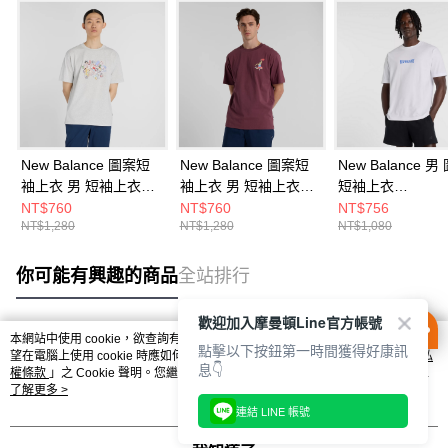
New Balance 圖案短
New Balance 圖案短
New Balance 男
袖上衣 男 短袖上衣
袖上衣 男 短袖上衣
短袖上衣
MT53905AHH-F
MT51934FDP-F
MT61B2STWT-F
NT$760
NT$760
NT$756
NT$1,280
NT$1,280
NT$1,080
你可能有興趣的商品
全站排行
歡迎加入摩曼頓Line官方帳號
本網站中使用 cookie，欲查詢有關本網站使用 cookie 方式之詳情，及若您不希
點擊以下按鈕第一時間獲得好康訊
熱門標籤
望在電腦上使用 cookie 時應如何變更電腦的 cookie 設定，請參閱本網站「
隱私
息👇
權條款
」之 Cookie 聲明。您繼續使用本網站即表示您同意本公司得按本網站使
用條款之 Cookie 聲明使用 cookie。
了解更多 >
連結 LINE 帳號