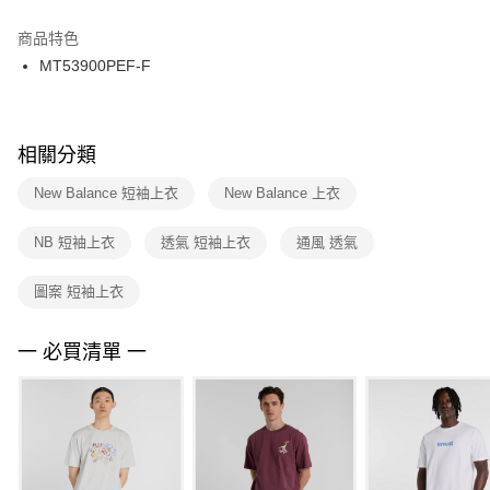
結帳頁面，進行簡訊認證並確認金額後，即可完成結帳。
２．訂單成立數日內，您將收到繳費通知簡訊。
商品特色
付款後門市自取
３．收到繳費通知簡訊後14天內，點擊此簡訊中的連結，可透過四大超商／
MT53900PEF-F
每筆NT$100，滿NT$1,500(含以上)免運費
ATM／網路銀行／等多元方式進行付款，方視為交易完成。
※ 請注意：結帳手續完成當下不需立刻繳費，但若您需要取消訂單，請聯絡
購買商品的店家。未經商家同意取消之訂單仍視為有效，需透過AFTEE先享
後付繳納相關費用。
※ 交易是否成功請以「AFTEE先享後付 」之結帳頁面顯示為準，若有關於
相關分類
是否繳費成功／繳費後需取消欲退款等相關疑問，請聯繫「AFTEE先享後付
客戶支援中心」
https://netprotections.freshdesk.com/support/home
New Balance 短袖上衣
New Balance 上衣
【注意事項】
NB 短袖上衣
透氣 短袖上衣
通風 透氣
１．透過由恩沛科技股份有限公司提供之「AFTEE先享後付」服務完成之交
易，需依本服務之必要範圍內提供個人資料，並將交易相關給付款項請求債
權轉讓予恩沛科技股份有限公司。
圖案 短袖上衣
２．關於個人資料處理事宜，請瀏覽以下網址：
https://aftee.tw/terms/#terms3
３．未成年的使用者請事先徵得法定代理人或監護人之同意方可使用
一 必買清單 一
「AFTEE先享後付」，若未經同意申辦者引起之損失，本公司不負相關責
任。
４．使用「AFTEE先享後付」時，將依據個別帳號之用戶狀況，依本公司即
時審查核予不同之上限額度；若仍有額度不足之情形，本公司將視審查結果
請求用戶進行身份認證。
５．嚴禁一人註冊多個帳號或使用他人資訊註冊。若發現惡意使用之情形，
恩沛科技股份有限公司將有權停止該用戶之使用額度並採取法律行動。