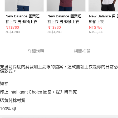
New Balance 圖案短
New Balance 圖案短
New Balance 男
袖上衣 男 短袖上衣
袖上衣 男 短袖上衣
短袖上衣
MT53905AHH-F
MT51934FDP-F
MT61B2STWT-F
NT$760
NT$760
NT$756
NT$1,280
NT$1,280
NT$1,080
詳細說明
相關推薦
充滿時尚感的剪裁加上亮眼的圖案，這款圓領上衣是你的日常必
備款式。
短袖
印上 Intelligent Choice 圖案，提升時尚感
透氣純棉材質
100% 棉