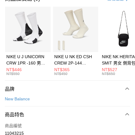
信用卡分期付款
3 期 0 利率 每期
NT$426
21家銀行
合作金庫商業銀行
第一商業銀行
LINE Pay
華南商業銀行
彰化商業銀行
Apple Pay
上海商業儲蓄銀行
台北富邦商業銀行
國泰世華商業銀行
兆豐國際商業銀行
悠遊付
臺灣中小企業銀行
台中商業銀行
NIKE U J UNICORN
NIKE U NK ED CSH
NIKE NK HERIT
匯豐（台灣）商業銀行
華泰商業銀行
CRW 1PR -160 男女
CREW 2P-144
SMIT 男女 側背
全盈+PAY
聯邦商業銀行
遠東國際商業銀行
中統襪 FZ3393100
EMBRDY 男女 短統襪
BA5871010
NT$446
NT$365
NT$527
元大商業銀行
永豐商業銀行
NT$550
NT$450
NT$650
AFTEE先享後付
FZ3073133
玉山商業銀行
星展（台灣）商業銀行
相關說明
台新國際商業銀行
中國信託商業銀行
品牌
【關於「AFTEE先享後付」】
台灣樂天信用卡公司
AFTEE先享後付是「在收到商品之後才付款」的支付方式。 讓您購物簡單
運送方式
New Balance
便利好安心！
１．簡單：不需註冊會員、不需綁卡、不需儲值。
7-11取貨(快速到店)
２．便利：只要手機號碼，簡訊認證，即可結帳。
商品特色
每筆NT$100，滿NT$1,500(含以上)免運費
３．安心：先確認商品／服務後，再付款。
商品編號
宅配
【「AFTEE先享後付」結帳流程】
１．於結帳方式選擇「AFTEE先享後付」後，將跳轉至「AFTEE先享後付」
11043215
每筆NT$100，滿NT$1,500(含以上)免運費