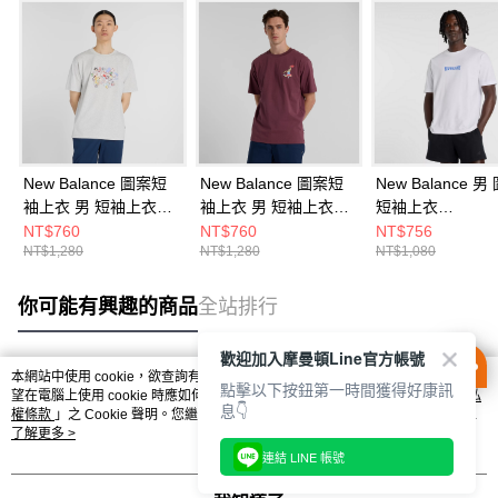
New Balance 圖案短
New Balance 圖案短
New Balance 男
袖上衣 男 短袖上衣
袖上衣 男 短袖上衣
短袖上衣
MT53905AHH-F
MT51934FDP-F
MT61B2STWT-F
NT$760
NT$760
NT$756
NT$1,280
NT$1,280
NT$1,080
你可能有興趣的商品
全站排行
歡迎加入摩曼頓Line官方帳號
本網站中使用 cookie，欲查詢有關本網站使用 cookie 方式之詳情，及若您不希
點擊以下按鈕第一時間獲得好康訊
熱門標籤
望在電腦上使用 cookie 時應如何變更電腦的 cookie 設定，請參閱本網站「
隱私
息👇
權條款
」之 Cookie 聲明。您繼續使用本網站即表示您同意本公司得按本網站使
用條款之 Cookie 聲明使用 cookie。
了解更多 >
連結 LINE 帳號