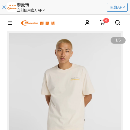
摩曼頓
開啟APP
立刻使用官方APP
0
1
/
5