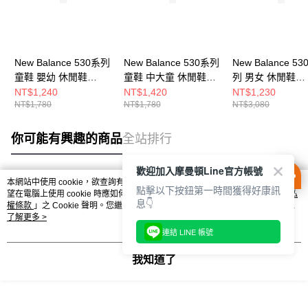
New Balance 530系列
New Balance 530系列
New Balance 53
童鞋 嬰幼 休閒鞋
童鞋 中大童 休閒鞋
列 男女 休閒鞋
IZ530ED-W
IZ530SB1-W
MR530SY-D
NT$1,240
NT$1,420
NT$1,230
NT$1,780
NT$1,780
NT$3,080
你可能有興趣的商品
全站排行
歡迎加入摩曼頓Line官方帳號
本網站中使用 cookie，欲查詢有關本網站使用 cookie 方式之詳情，及若您不希
點擊以下按鈕第一時間獲得好康訊
熱門標籤
望在電腦上使用 cookie 時應如何變更電腦的 cookie 設定，請參閱本網站「
隱私
息👇
權條款
」之 Cookie 聲明。您繼續使用本網站即表示您同意本公司得按本網站使
用條款之 Cookie 聲明使用 cookie。
了解更多 >
連結 LINE 帳號
我知道了