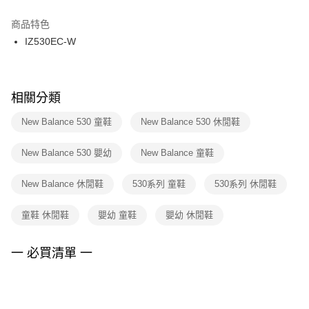
結帳頁面，進行簡訊認證並確認金額後，即可完成結帳。
２．訂單成立數日內，您將收到繳費通知簡訊。
商品特色
付款後門市自取
３．收到繳費通知簡訊後14天內，點擊此簡訊中的連結，可透過四大超商／
IZ530EC-W
每筆NT$100，滿NT$1,500(含以上)免運費
ATM／網路銀行／等多元方式進行付款，方視為交易完成。
※ 請注意：結帳手續完成當下不需立刻繳費，但若您需要取消訂單，請聯絡
購買商品的店家。未經商家同意取消之訂單仍視為有效，需透過AFTEE先享
後付繳納相關費用。
※ 交易是否成功請以「AFTEE先享後付 」之結帳頁面顯示為準，若有關於
相關分類
是否繳費成功／繳費後需取消欲退款等相關疑問，請聯繫「AFTEE先享後付
客戶支援中心」
https://netprotections.freshdesk.com/support/home
New Balance 530 童鞋
New Balance 530 休閒鞋
【注意事項】
New Balance 530 嬰幼
New Balance 童鞋
１．透過由恩沛科技股份有限公司提供之「AFTEE先享後付」服務完成之交
易，需依本服務之必要範圍內提供個人資料，並將交易相關給付款項請求債
權轉讓予恩沛科技股份有限公司。
New Balance 休閒鞋
530系列 童鞋
530系列 休閒鞋
２．關於個人資料處理事宜，請瀏覽以下網址：
https://aftee.tw/terms/#terms3
童鞋 休閒鞋
嬰幼 童鞋
嬰幼 休閒鞋
３．未成年的使用者請事先徵得法定代理人或監護人之同意方可使用
「AFTEE先享後付」，若未經同意申辦者引起之損失，本公司不負相關責
任。
一 必買清單 一
４．使用「AFTEE先享後付」時，將依據個別帳號之用戶狀況，依本公司即
時審查核予不同之上限額度；若仍有額度不足之情形，本公司將視審查結果
請求用戶進行身份認證。
５．嚴禁一人註冊多個帳號或使用他人資訊註冊。若發現惡意使用之情形，
恩沛科技股份有限公司將有權停止該用戶之使用額度並採取法律行動。