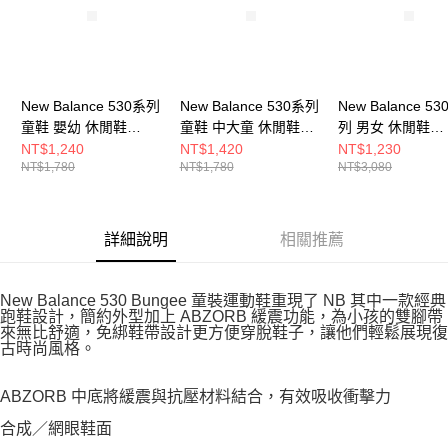
New Balance 530系列
New Balance 530系列
New Balance 53
童鞋 嬰幼 休閒鞋
童鞋 中大童 休閒鞋
列 男女 休閒鞋
IZ530ED-W
IZ530SB1-W
MR530SY-D
NT$1,240
NT$1,420
NT$1,230
NT$1,780
NT$1,780
NT$3,080
詳細說明
相關推薦
New Balance 530 Bungee 童裝運動鞋重現了 NB 其中一款經典
跑鞋設計，簡約外型加上 ABZORB 緩震功能，為小孩的雙腳帶
來無比舒適，免綁鞋帶設計更方便穿脫鞋子，讓他們輕鬆展現復
古時尚風格。
ABZORB 中底將緩震與抗壓材料結合，有效吸收衝擊力
合成／網眼鞋面