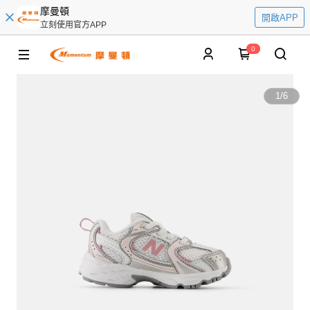
摩曼頓
開啟APP
立刻使用官方APP
0
1
/
6