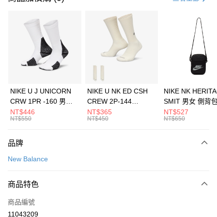
信用卡分期付款
3 期 0 利率 每期
NT$593
21家銀行
合作金庫商業銀行
第一商業銀行
LINE Pay
華南商業銀行
彰化商業銀行
Apple Pay
上海商業儲蓄銀行
台北富邦商業銀行
國泰世華商業銀行
兆豐國際商業銀行
悠遊付
臺灣中小企業銀行
台中商業銀行
NIKE U J UNICORN
NIKE U NK ED CSH
NIKE NK HERIT
匯豐（台灣）商業銀行
華泰商業銀行
CRW 1PR -160 男女
CREW 2P-144
SMIT 男女 側背
全盈+PAY
聯邦商業銀行
遠東國際商業銀行
中統襪 FZ3393100
EMBRDY 男女 短統襪
BA5871010
NT$446
NT$365
NT$527
元大商業銀行
永豐商業銀行
NT$550
NT$450
NT$650
AFTEE先享後付
FZ3073133
玉山商業銀行
星展（台灣）商業銀行
相關說明
台新國際商業銀行
中國信託商業銀行
品牌
【關於「AFTEE先享後付」】
台灣樂天信用卡公司
AFTEE先享後付是「在收到商品之後才付款」的支付方式。 讓您購物簡單
運送方式
New Balance
便利好安心！
１．簡單：不需註冊會員、不需綁卡、不需儲值。
7-11取貨(快速到店)
２．便利：只要手機號碼，簡訊認證，即可結帳。
商品特色
每筆NT$100，滿NT$1,500(含以上)免運費
３．安心：先確認商品／服務後，再付款。
商品編號
宅配
【「AFTEE先享後付」結帳流程】
１．於結帳方式選擇「AFTEE先享後付」後，將跳轉至「AFTEE先享後付」
11043209
每筆NT$100，滿NT$1,500(含以上)免運費