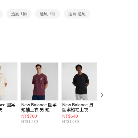
項】
恩沛科技股份有限公司提供之「AFTEE先享後付」服務完成之
透氣 T恤
通風 T恤
透氣 通風
依本服務之必要範圍內提供個人資料，並將交易相關給付款項請
讓予恩沛科技股份有限公司。
個人資料處理事宜，請瀏覽以下網址：
ee.tw/terms/#terms3
年的使用者請事先徵得法定代理人或監護人之同意方可使用
E先享後付」，若未經同意申辦者引起之損失，本公司不負相關責
AFTEE先享後付」時，將依據個別帳號之用戶狀況，依本公司
核予不同之上限額度；若仍有額度不足之情形，本公司將視審查
用戶進行身份認證。
一人註冊多個帳號或使用他人資訊註冊。若發現惡意使用之情
科技股份有限公司將有權停止該用戶之使用額度並採取法律行
ance 圖案
New Balance 圖案
New Balance 男
New Balance 男
男
短袖上衣 男 短袖
圖案短袖上衣
圖案短袖上衣
PEF-F
上衣
MT53501BK-F
MT53501GAB-F
NT$760
NT$640
NT$640
MT51934FDP-F
NT$1,280
NT$1,080
NT$1,080