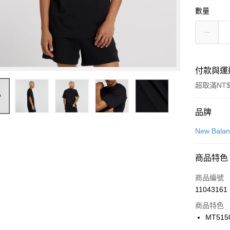
數量
付款與運
超取滿NT$
付款方式
品牌
信用卡一
New Bala
信用卡分
商品特色
3 期 
商品編號
合作金
LINE Pay
11043161
華南商
Apple Pay
上海商
商品特色
國泰世
MT515
悠遊付
臺灣中