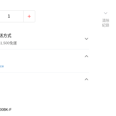
清除
紀錄
送方式
1,500免運
次付款
nce
期付款
0 利率 每期
NT$426
21家銀行
庫商業銀行
第一商業銀行
業銀行
彰化商業銀行
業儲蓄銀行
台北富邦商業銀行
華商業銀行
兆豐國際商業銀行
00BK-F
小企業銀行
台中商業銀行