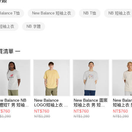
分類
【注意事
１．透過由
Balance T恤
New Balance 短袖上衣
NB T恤
NB 短袖上衣
交易，需
求債權轉
２．關於
 短袖上衣
NB 字體
https://aft
３．未成
「AFTE
任。
買清單 一
４．使用「
即時審查
結果請求
５．嚴禁
形，恩沛
動。
w Balance NB
New Balance
New Balance 圖案
New Bal
體短T 男 短袖上
LOGO短袖上衣 男
短袖上衣 男 短袖
短袖上衣 
 MT51500AHH-
MT41533HAY-F
上衣
MT53900
$760
NT$760
NT$760
NT$760
MT53905AHH-F
$1,280
NT$1,280
NT$1,280
NT$1,280