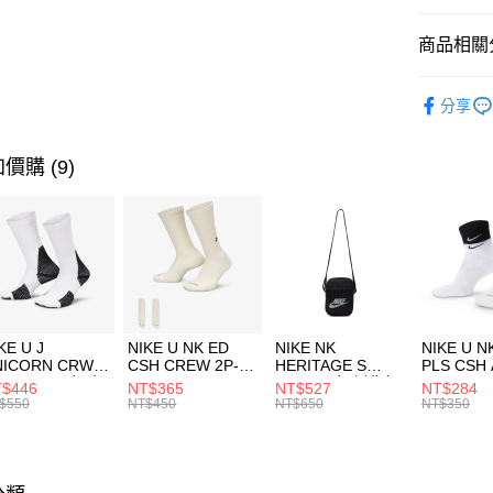
匯豐（
全盈+PAY
聯邦商
商品相關分
元大商
AFTEE先
玉山商
品牌
Ne
相關說明
分享
台新國
【關於「A
男性商品
台灣樂
AFTEE
便利好安
運動類型
運送方式
價購 (9)
１．簡單
２．便利
促銷活動
7-11取貨
３．安心
每筆NT$1
【「AFT
宅配
１．於結帳
付」結帳
每筆NT$1
２．訂單
３．收到繳
付款後門
KE U J
NIKE U NK ED
NIKE NK
NIKE U N
／ATM／
NICORN CRW
CSH CREW 2P-
HERITAGE S
PLS CSH 
每筆NT$1
※ 請注意
R -160 男女 中
144 EMBRDY 男
SMIT 男女 側背包
144 DBL
$446
NT$365
NT$527
NT$284
絡購買商品
襪 FZ3393100
女 短統襪
BA5871010
襪 DH405
$550
NT$450
NT$650
NT$350
先享後付
FZ3073133
※ 交易是
是否繳費成
付客戶支