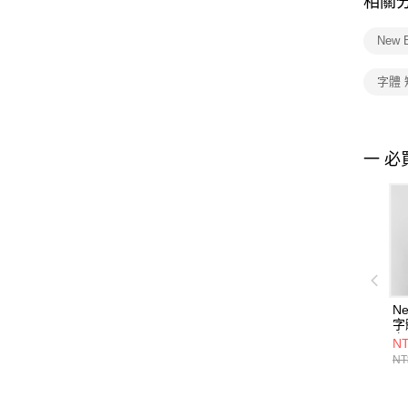
相關
New 
字體
一 必
Ne
字
衣
NT
F
NT