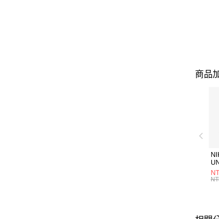
商品加
NI
U
1P
NT
統
NT