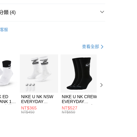
台灣）商業銀行
華泰商業銀行
業銀行
遠東國際商業銀行
類 (4)
業銀行
永豐商業銀行
享後付
業銀行
星展（台灣）商業銀行
w Balance
服飾
客服
際商業銀行
中國信託商業銀行
FTEE先享後付」】
上衣
短袖上衣
天信用卡公司
先享後付是「在收到商品之後才付款」的支付方式。 讓您購物簡單
心！
休閒戶外
服飾
查看全部
：不需註冊會員、不需綁卡、不需儲值。
：只要手機號碼，簡訊認證，即可結帳。
清爽穿搭｜短袖上衣4折起
(快速到店)
：先確認商品／服務後，再付款。
00，滿NT$1,500(含以上)免運費
EE先享後付」結帳流程】
方式選擇「AFTEE先享後付」後，將跳轉至「AFTEE先享後
頁面，進行簡訊認證並確認金額後，即可完成結帳。
00，滿NT$1,500(含以上)免運費
成立數日內，您將收到繳費通知簡訊。
費通知簡訊後14天內，點擊此簡訊中的連結，可透過四大超商
市自取
K ED
NIKE U NK NSW
NIKE U NK CREW
NIKE U NK
網路銀行／等多元方式進行付款，方視為交易完成。
ANK 1P
EVERYDAY
EVERYDAY
EVERYDAY LTW
00，滿NT$1,500(含以上)免運費
：結帳手續完成當下不需立刻繳費，但若您需要取消訂單，請聯
 男 中統
ESSENTIAL CR
BBALL 3PR 男女
ANKLE 3PR 男女
NT$365
NT$527
NT$365
的店家。未經商家同意取消之訂單仍視為有效，需透過AFTEE
8104
男女 短統襪
長統襪
踝襪 SX7677010
NT$450
NT$650
NT$450
繳納相關費用。
DX5089103
DA2123010
否成功請以「AFTEE先享後付 」之結帳頁面顯示為準，若有關於
功／繳費後需取消欲退款等相關疑問，請聯繫「AFTEE先享後
援中心」
https://netprotections.freshdesk.com/support/home