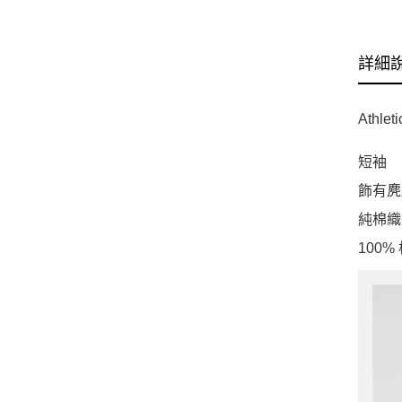
詳細
Ath
短袖
飾有麂
純棉織
100%