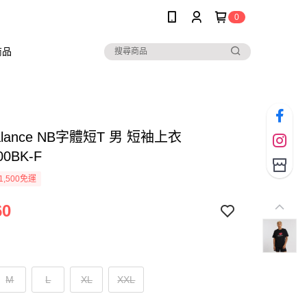
0
商品
alance NB字體短T 男 短袖上衣
00BK-F
1,500免運
60
M
L
XL
XXL