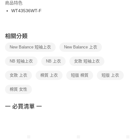
２．訂單成立數日內，您將收到繳費通知簡訊。
商品特色
付款後門市自取
３．收到繳費通知簡訊後14天內，點擊此簡訊中的連結，可透過四大超商／
WT43536WT-F
每筆NT$100，滿NT$1,500(含以上)免運費
ATM／網路銀行／等多元方式進行付款，方視為交易完成。
※ 請注意：結帳手續完成當下不需立刻繳費，但若您需要取消訂單，請聯絡
購買商品的店家。未經商家同意取消之訂單仍視為有效，需透過AFTEE先享
後付繳納相關費用。
※ 交易是否成功請以「AFTEE先享後付 」之結帳頁面顯示為準，若有關於
相關分類
是否繳費成功／繳費後需取消欲退款等相關疑問，請聯繫「AFTEE先享後付
客戶支援中心」
https://netprotections.freshdesk.com/support/home
New Balance 短袖上衣
New Balance 上衣
【注意事項】
NB 短袖上衣
NB 上衣
女款 短袖上衣
１．透過由恩沛科技股份有限公司提供之「AFTEE先享後付」服務完成之交
易，需依本服務之必要範圍內提供個人資料，並將交易相關給付款項請求債
權轉讓予恩沛科技股份有限公司。
女款 上衣
棉質 上衣
短版 棉質
短版 上衣
２．關於個人資料處理事宜，請瀏覽以下網址：
https://aftee.tw/terms/#terms3
棉質 女性
３．未成年的使用者請事先徵得法定代理人或監護人之同意方可使用
「AFTEE先享後付」，若未經同意申辦者引起之損失，本公司不負相關責
任。
一 必買清單 一
４．使用「AFTEE先享後付」時，將依據個別帳號之用戶狀況，依本公司即
時審查核予不同之上限額度；若仍有額度不足之情形，本公司將視審查結果
請求用戶進行身份認證。
５．嚴禁一人註冊多個帳號或使用他人資訊註冊。若發現惡意使用之情形，
恩沛科技股份有限公司將有權停止該用戶之使用額度並採取法律行動。