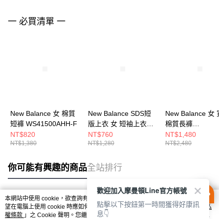
一 必買清單 一
New Balance 女 棉質
New Balance SDS短
New Balance 女
短褲 WS41500AHH-F
版上衣 女 短袖上衣
棉質長褲
AWT53305EAS-F
WP51503LIN-F
NT$820
NT$760
NT$1,480
NT$1,380
NT$1,280
NT$2,480
你可能有興趣的商品
全站排行
歡迎加入摩曼頓Line官方帳號
本網站中使用 cookie，欲查詢有關本網站使用 cookie 方式之詳情，及若您不希
點擊以下按鈕第一時間獲得好康訊
熱門標籤
望在電腦上使用 cookie 時應如何變更電腦的 cookie 設定，請參閱本網站「
隱私
息👇
權條款
」之 Cookie 聲明。您繼續使用本網站即表示您同意本公司得按本網站使