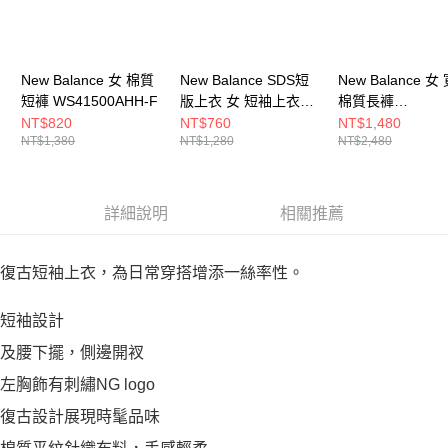
New Balance 女 棉質
New Balance SDS短
New Balance 女
短褲 WS41500AHH-F
版上衣 女 短袖上衣
棉質長褲
AWT53305EAS-F
WP51503LIN-F
NT$820
NT$760
NT$1,480
NT$1,380
NT$1,280
NT$2,480
詳細說明
相關推薦
復古短袖上衣，為日常穿搭增添一絲率性。
短袖設計
及腰下擺，側邊開衩
左胸飾有刺繡NG logo
復古設計展現時髦品味