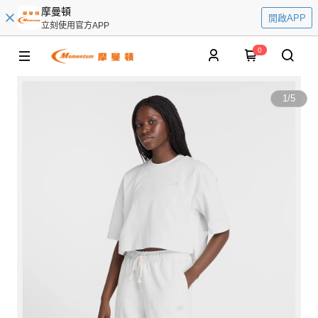
摩曼頓
開啟APP
立刻使用官方APP
0
1
/
5