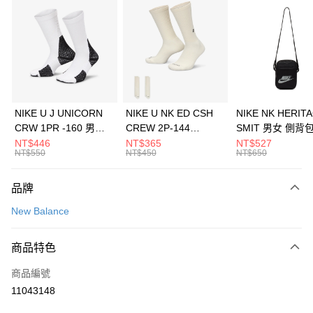
信用卡分期付款
3 期 0 利率 每期
NT$360
21家銀行
合作金庫商業銀行
第一商業銀行
LINE Pay
華南商業銀行
彰化商業銀行
Apple Pay
上海商業儲蓄銀行
台北富邦商業銀行
國泰世華商業銀行
兆豐國際商業銀行
悠遊付
臺灣中小企業銀行
台中商業銀行
NIKE U J UNICORN
NIKE U NK ED CSH
NIKE NK HERIT
匯豐（台灣）商業銀行
華泰商業銀行
CRW 1PR -160 男女
CREW 2P-144
SMIT 男女 側背
全盈+PAY
聯邦商業銀行
遠東國際商業銀行
中統襪 FZ3393100
EMBRDY 男女 短統襪
BA5871010
NT$446
NT$365
NT$527
元大商業銀行
永豐商業銀行
NT$550
NT$450
NT$650
AFTEE先享後付
FZ3073133
玉山商業銀行
星展（台灣）商業銀行
相關說明
台新國際商業銀行
中國信託商業銀行
品牌
【關於「AFTEE先享後付」】
台灣樂天信用卡公司
AFTEE先享後付是「在收到商品之後才付款」的支付方式。 讓您購物簡單
運送方式
New Balance
便利好安心！
１．簡單：不需註冊會員、不需綁卡、不需儲值。
7-11取貨(快速到店)
２．便利：只要手機號碼，簡訊認證，即可結帳。
商品特色
每筆NT$100，滿NT$1,500(含以上)免運費
３．安心：先確認商品／服務後，再付款。
商品編號
宅配
【「AFTEE先享後付」結帳流程】
１．於結帳方式選擇「AFTEE先享後付」後，將跳轉至「AFTEE先享後付」
11043148
每筆NT$100，滿NT$1,500(含以上)免運費
結帳頁面，進行簡訊認證並確認金額後，即可完成結帳。