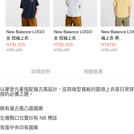
New Balance LOGO
New Balance LOGO
New Balance L
女 短袖上衣
女 短袖上衣
袖上衣 男
WT62B7V2DNT-F
WT62B7V2AHH-F
MT41533HAY-F
NT$1,020
NT$1,020
NT$760
NT$1,280
NT$1,280
NT$1,280
詳細說明
相關推薦
以摩登元素搭配復古風設計，這款版型寬鬆的圓領上衣是日常穿
搭的必備之選。
飾有復古風凸面圖案
左邊胸口位置印有 NB 標誌
背面中央印有圖案