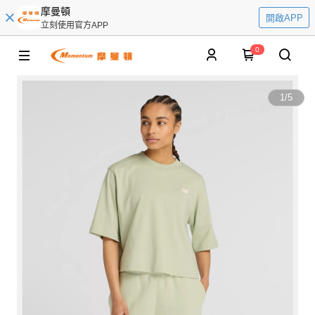
摩曼頓
開啟APP
立刻使用官方APP
0
1
/
5