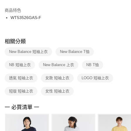
結帳頁面，進行簡訊認證並確認金額後，即可完成結帳。
２．訂單成立數日內，您將收到繳費通知簡訊。
商品特色
付款後門市自取
３．收到繳費通知簡訊後14天內，點擊此簡訊中的連結，可透過四大超商／
WT53526GAS-F
每筆NT$100，滿NT$1,500(含以上)免運費
ATM／網路銀行／等多元方式進行付款，方視為交易完成。
※ 請注意：結帳手續完成當下不需立刻繳費，但若您需要取消訂單，請聯絡
購買商品的店家。未經商家同意取消之訂單仍視為有效，需透過AFTEE先享
後付繳納相關費用。
※ 交易是否成功請以「AFTEE先享後付 」之結帳頁面顯示為準，若有關於
相關分類
是否繳費成功／繳費後需取消欲退款等相關疑問，請聯繫「AFTEE先享後付
客戶支援中心」
https://netprotections.freshdesk.com/support/home
New Balance 短袖上衣
New Balance T恤
【注意事項】
NB 短袖上衣
New Balance 上衣
NB T恤
１．透過由恩沛科技股份有限公司提供之「AFTEE先享後付」服務完成之交
易，需依本服務之必要範圍內提供個人資料，並將交易相關給付款項請求債
權轉讓予恩沛科技股份有限公司。
透氣 短袖上衣
女款 短袖上衣
LOGO 短袖上衣
２．關於個人資料處理事宜，請瀏覽以下網址：
https://aftee.tw/terms/#terms3
短版 短袖上衣
女性 短袖上衣
３．未成年的使用者請事先徵得法定代理人或監護人之同意方可使用
「AFTEE先享後付」，若未經同意申辦者引起之損失，本公司不負相關責
任。
一 必買清單 一
４．使用「AFTEE先享後付」時，將依據個別帳號之用戶狀況，依本公司即
時審查核予不同之上限額度；若仍有額度不足之情形，本公司將視審查結果
請求用戶進行身份認證。
５．嚴禁一人註冊多個帳號或使用他人資訊註冊。若發現惡意使用之情形，
恩沛科技股份有限公司將有權停止該用戶之使用額度並採取法律行動。