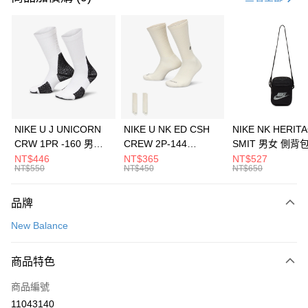
信用卡分期付款
3 期 0 利率 每期
NT$360
21家銀行
合作金庫商業銀行
第一商業銀行
LINE Pay
華南商業銀行
彰化商業銀行
Apple Pay
上海商業儲蓄銀行
台北富邦商業銀行
國泰世華商業銀行
兆豐國際商業銀行
悠遊付
臺灣中小企業銀行
台中商業銀行
NIKE U J UNICORN
NIKE U NK ED CSH
NIKE NK HERIT
匯豐（台灣）商業銀行
華泰商業銀行
CRW 1PR -160 男女
CREW 2P-144
SMIT 男女 側背
全盈+PAY
聯邦商業銀行
遠東國際商業銀行
中統襪 FZ3393100
EMBRDY 男女 短統襪
BA5871010
NT$446
NT$365
NT$527
元大商業銀行
永豐商業銀行
NT$550
NT$450
NT$650
AFTEE先享後付
FZ3073133
玉山商業銀行
星展（台灣）商業銀行
相關說明
台新國際商業銀行
中國信託商業銀行
品牌
【關於「AFTEE先享後付」】
台灣樂天信用卡公司
AFTEE先享後付是「在收到商品之後才付款」的支付方式。 讓您購物簡單
運送方式
New Balance
便利好安心！
１．簡單：不需註冊會員、不需綁卡、不需儲值。
7-11取貨(快速到店)
２．便利：只要手機號碼，簡訊認證，即可結帳。
商品特色
每筆NT$100，滿NT$1,500(含以上)免運費
３．安心：先確認商品／服務後，再付款。
商品編號
宅配
【「AFTEE先享後付」結帳流程】
１．於結帳方式選擇「AFTEE先享後付」後，將跳轉至「AFTEE先享後付」
11043140
每筆NT$100，滿NT$1,500(含以上)免運費