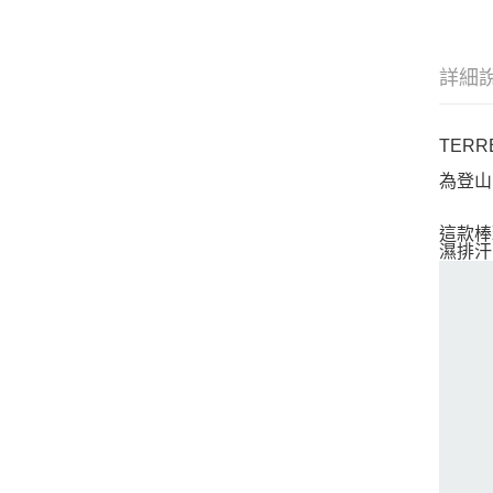
詳細
TERR
為登山
這款棒
濕排汗