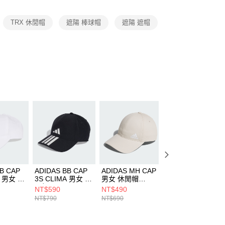
項】
恩沛科技股份有限公司提供之「AFTEE先享後付」服務完成之
TRX 休閒帽
遮陽 棒球帽
遮陽 遮帽
依本服務之必要範圍內提供個人資料，並將交易相關給付款項請
讓予恩沛科技股份有限公司。
個人資料處理事宜，請瀏覽以下網址：
ee.tw/terms/#terms3
年的使用者請事先徵得法定代理人或監護人之同意方可使用
E先享後付」，若未經同意申辦者引起之損失，本公司不負相關責
AFTEE先享後付」時，將依據個別帳號之用戶狀況，依本公司
核予不同之上限額度；若仍有額度不足之情形，本公司將視審查
用戶進行身份認證。
一人註冊多個帳號或使用他人資訊註冊。若發現惡意使用之情
科技股份有限公司將有權停止該用戶之使用額度並採取法律行
B CAP
ADIDAS BB CAP
ADIDAS MH CAP
ADIDAS TP SMU
A 男女 休
3S CLIMA 男女 休
男女 休閒帽
BT CAP 男女 休
44
閒帽 JY0938
JF0734
帽 LE4421
NT$590
NT$490
NT$792
NT$790
NT$690
NT$990