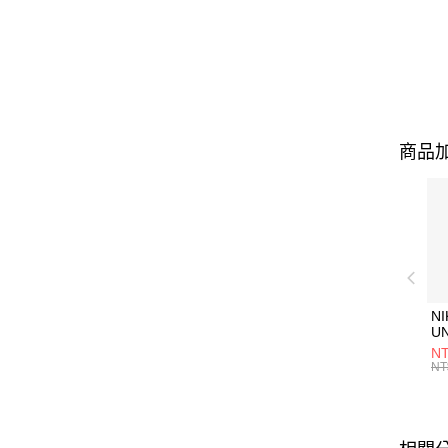
商品加
NI
U
1P
NT
統
NT