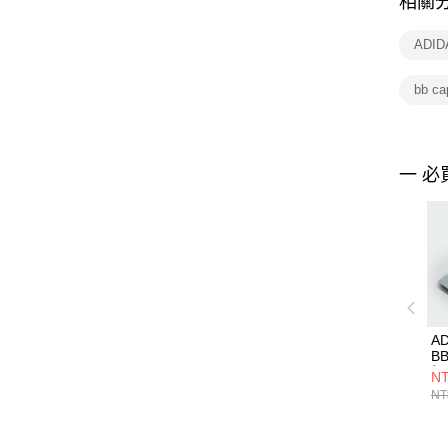
相關
ADI
bb c
一 必
AD
B
帽 
NT
NT