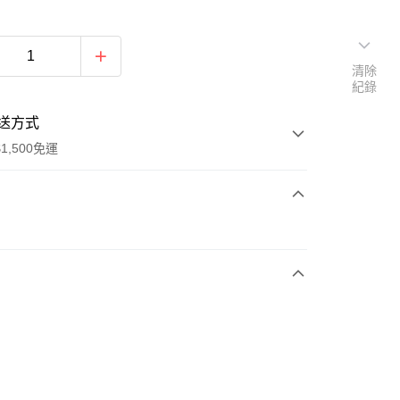
清除
紀錄
送方式
1,500免運
次付款
期付款
0 利率 每期
NT$296
21家銀行
庫商業銀行
第一商業銀行
業銀行
彰化商業銀行
業儲蓄銀行
台北富邦商業銀行
華商業銀行
兆豐國際商業銀行
小企業銀行
台中商業銀行