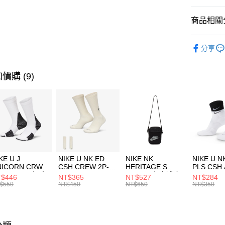
匯豐（
全盈+PAY
聯邦商
商品相關分
元大商
AFTEE先
玉山商
品牌
AD
相關說明
分享
台新國
【關於「A
促銷活動
台灣樂
AFTEE
便利好安
運送方式
價購 (9)
１．簡單
２．便利
7-11取貨
３．安心
每筆NT$1
【「AFT
宅配
１．於結帳
付」結帳
每筆NT$1
２．訂單
３．收到繳
付款後門
KE U J
NIKE U NK ED
NIKE NK
NIKE U N
／ATM／
NICORN CRW
CSH CREW 2P-
HERITAGE S
PLS CSH 
每筆NT$1
※ 請注意
R -160 男女 中
144 EMBRDY 男
SMIT 男女 側背包
144 DBL
$446
NT$365
NT$527
NT$284
絡購買商品
襪 FZ3393100
女 短統襪
BA5871010
襪 DH405
$550
NT$450
NT$650
NT$350
先享後付
FZ3073133
※ 交易是
是否繳費成
付客戶支