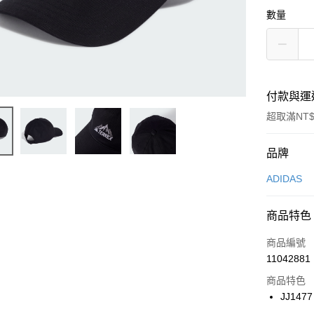
數量
付款與運
超取滿NT$
付款方式
品牌
信用卡一
ADIDAS
信用卡分
商品特色
3 期 
商品編號
合作金
LINE Pay
11042881
華南商
Apple Pay
上海商
商品特色
國泰世
JJ1477
悠遊付
臺灣中