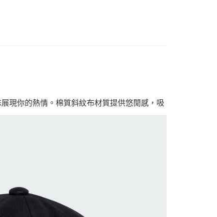
 標誌展現你的熱情。棉質斜紋布材質提供悠閒感，吸