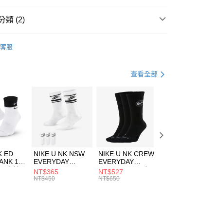
台灣）商業銀行
華泰商業銀行
業銀行
遠東國際商業銀行
類 (2)
業銀行
永豐商業銀行
享後付
業銀行
星展（台灣）商業銀行
IDAS
配件
客服
際商業銀行
中國信託商業銀行
FTEE先享後付」】
夏日休閒帽款｜最低5折
天信用卡公司
先享後付是「在收到商品之後才付款」的支付方式。 讓您購物簡單
心！
查看全部
：不需註冊會員、不需綁卡、不需儲值。
：只要手機號碼，簡訊認證，即可結帳。
(快速到店)
：先確認商品／服務後，再付款。
00，滿NT$1,500(含以上)免運費
EE先享後付」結帳流程】
方式選擇「AFTEE先享後付」後，將跳轉至「AFTEE先享後
頁面，進行簡訊認證並確認金額後，即可完成結帳。
00，滿NT$1,500(含以上)免運費
成立數日內，您將收到繳費通知簡訊。
費通知簡訊後14天內，點擊此簡訊中的連結，可透過四大超商
市自取
K ED
NIKE U NK NSW
NIKE U NK CREW
NIKE U NK
網路銀行／等多元方式進行付款，方視為交易完成。
ANK 1P
EVERYDAY
EVERYDAY
EVERYDAY LTW
00，滿NT$1,500(含以上)免運費
：結帳手續完成當下不需立刻繳費，但若您需要取消訂單，請聯
 男 中統
ESSENTIAL CR
BBALL 3PR 男女
ANKLE 3PR 男女
NT$365
NT$527
NT$365
的店家。未經商家同意取消之訂單仍視為有效，需透過AFTEE
8104
男女 短統襪
長統襪
踝襪 SX7677010
NT$450
NT$650
NT$450
繳納相關費用。
DX5089103
DA2123010
否成功請以「AFTEE先享後付 」之結帳頁面顯示為準，若有關於
功／繳費後需取消欲退款等相關疑問，請聯繫「AFTEE先享後
援中心」
https://netprotections.freshdesk.com/support/home