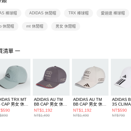
分類
【注意事
１．透過由
DAS 棒球帽
ADIDAS 休閒帽
TRX 棒球帽
愛迪達 棒球帽
交易，需
求債權轉
２．關於
ap 休閒帽
mt 休閒帽
男女 休閒帽
https://aft
３．未成
「AFTE
任。
買清單 一
４．使用「
即時審查
結果請求
５．嚴禁
形，恩沛
動。
IDAS TRX MT
ADIDAS AU TM
ADIDAS AU TM
ADIDAS B
B CAP 男女 休閒
BB CAP 男女 休閒
BB CAP 男女 休閒
3S CLIM
JD3416
帽 KF0713
帽 KF0714
閒帽 JM53
$590
NT$1,192
NT$1,192
NT$590
$890
NT$1,490
NT$1,490
NT$790