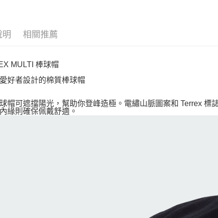
說明
相關推薦
EX MULTI 棒球帽
愛好者設計的棉質棒球帽
球帽可遮擋陽光，幫助你登峰造極。電繡山脈圖案和 Terrex
內緣則確保佩戴舒適。