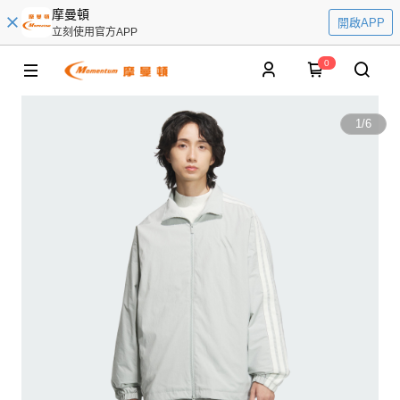
摩曼頓
開啟APP
立刻使用官方APP
0
1
/
6