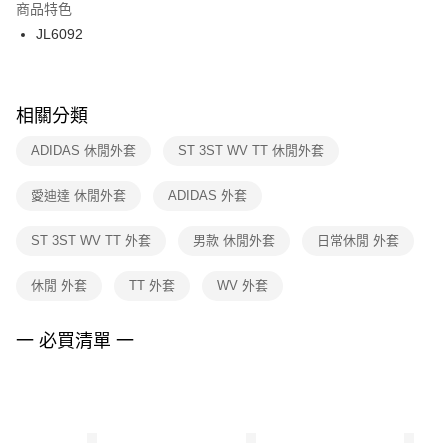
２．訂單成立數日內，您將收到繳費通知簡訊。
商品特色
付款後門市自取
３．收到繳費通知簡訊後14天內，點擊此簡訊中的連結，可透過四大超商／
JL6092
每筆NT$100，滿NT$1,500(含以上)免運費
ATM／網路銀行／等多元方式進行付款，方視為交易完成。
※ 請注意：結帳手續完成當下不需立刻繳費，但若您需要取消訂單，請聯絡
購買商品的店家。未經商家同意取消之訂單仍視為有效，需透過AFTEE先享
後付繳納相關費用。
※ 交易是否成功請以「AFTEE先享後付 」之結帳頁面顯示為準，若有關於
相關分類
是否繳費成功／繳費後需取消欲退款等相關疑問，請聯繫「AFTEE先享後付
客戶支援中心」
https://netprotections.freshdesk.com/support/home
ADIDAS 休閒外套
ST 3ST WV TT 休閒外套
【注意事項】
愛迪達 休閒外套
ADIDAS 外套
１．透過由恩沛科技股份有限公司提供之「AFTEE先享後付」服務完成之交
易，需依本服務之必要範圍內提供個人資料，並將交易相關給付款項請求債
權轉讓予恩沛科技股份有限公司。
ST 3ST WV TT 外套
男款 休閒外套
日常休閒 外套
２．關於個人資料處理事宜，請瀏覽以下網址：
https://aftee.tw/terms/#terms3
休閒 外套
TT 外套
WV 外套
３．未成年的使用者請事先徵得法定代理人或監護人之同意方可使用
「AFTEE先享後付」，若未經同意申辦者引起之損失，本公司不負相關責
任。
一 必買清單 一
４．使用「AFTEE先享後付」時，將依據個別帳號之用戶狀況，依本公司即
時審查核予不同之上限額度；若仍有額度不足之情形，本公司將視審查結果
請求用戶進行身份認證。
５．嚴禁一人註冊多個帳號或使用他人資訊註冊。若發現惡意使用之情形，
恩沛科技股份有限公司將有權停止該用戶之使用額度並採取法律行動。