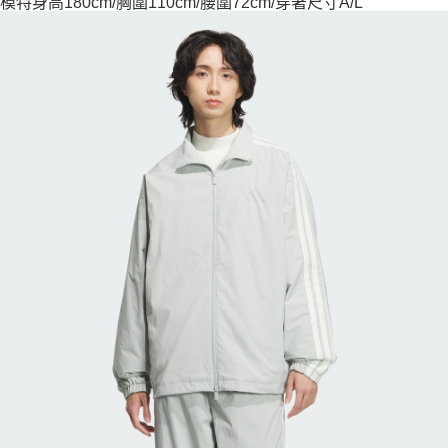
模特身高180cm/胸圍110cm/腰圍72cm/穿著尺寸A/L