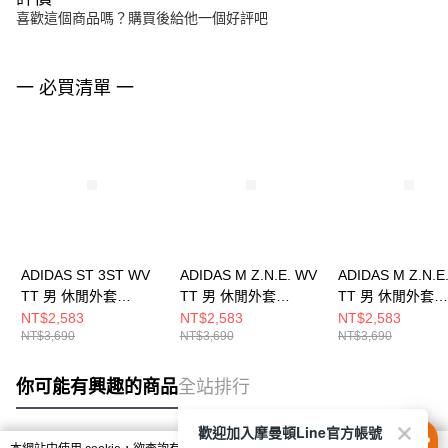
喜歡這個商品嗎？購買後給他一個好評吧
一 必買清單 一
ADIDAS ST 3ST WV
ADIDAS M Z.N.E. WV
ADIDAS M Z.N.E
TT 男 休閒外套
TT 男 休閒外套
TT 男 休閒外套
JL6091
KE4877
KE4880
NT$2,583
NT$2,583
NT$2,583
NT$3,690
NT$3,690
NT$3,690
你可能有興趣的商品
全站排行
歡迎加入摩曼頓Line官方帳號