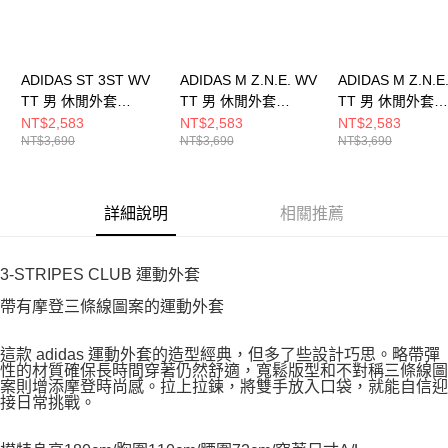
ADIDAS ST 3ST WV
ADIDAS M Z.N.E. WV
ADIDAS M Z.N.E
TT 男 休閒外套
TT 男 休閒外套
TT 男 休閒外套
JL6091
KE4877
KE4880
NT$2,583
NT$2,583
NT$2,583
NT$3,690
NT$3,690
NT$3,690
詳細說明
相關推薦
3-STRIPES CLUB 運動外套
帶有摩登三條線圖案的運動外套
這款 adidas 運動外套的造型經典，但多了些設計巧思。略帶彈
性的材質確保長時間穿著仍然舒適，寬鬆版型和不對稱三條線圖
案則增添摩登時尚感。拉上拉鍊，將雙手放入口袋，就能自信迎
接日常挑戰。