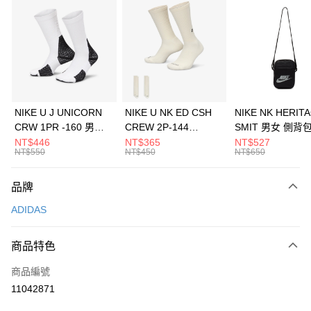
信用卡分期付款
3 期 0 利率 每期
NT$1,230
21家銀行
合作金庫商業銀行
第一商業銀行
LINE Pay
華南商業銀行
彰化商業銀行
Apple Pay
上海商業儲蓄銀行
台北富邦商業銀行
國泰世華商業銀行
兆豐國際商業銀行
悠遊付
臺灣中小企業銀行
台中商業銀行
NIKE U J UNICORN
NIKE U NK ED CSH
NIKE NK HERIT
匯豐（台灣）商業銀行
華泰商業銀行
CRW 1PR -160 男女
CREW 2P-144
SMIT 男女 側背
全盈+PAY
聯邦商業銀行
遠東國際商業銀行
中統襪 FZ3393100
EMBRDY 男女 短統襪
BA5871010
NT$446
NT$365
NT$527
元大商業銀行
永豐商業銀行
NT$550
NT$450
NT$650
AFTEE先享後付
FZ3073133
玉山商業銀行
星展（台灣）商業銀行
相關說明
台新國際商業銀行
中國信託商業銀行
品牌
【關於「AFTEE先享後付」】
台灣樂天信用卡公司
AFTEE先享後付是「在收到商品之後才付款」的支付方式。 讓您購物簡單
運送方式
ADIDAS
便利好安心！
１．簡單：不需註冊會員、不需綁卡、不需儲值。
7-11取貨(快速到店)
２．便利：只要手機號碼，簡訊認證，即可結帳。
商品特色
每筆NT$100，滿NT$1,500(含以上)免運費
３．安心：先確認商品／服務後，再付款。
商品編號
宅配
【「AFTEE先享後付」結帳流程】
１．於結帳方式選擇「AFTEE先享後付」後，將跳轉至「AFTEE先享後付」
11042871
每筆NT$100，滿NT$1,500(含以上)免運費
結帳頁面，進行簡訊認證並確認金額後，即可完成結帳。