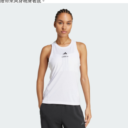
維帶來爽身親膚著感。