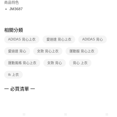
２．訂單成立數日內，您將收到繳費通知簡訊。
商品特色
付款後門市自取
３．收到繳費通知簡訊後14天內，點擊此簡訊中的連結，可透過四大超商／
JM3687
每筆NT$100，滿NT$1,500(含以上)免運費
ATM／網路銀行／等多元方式進行付款，方視為交易完成。
※ 請注意：結帳手續完成當下不需立刻繳費，但若您需要取消訂單，請聯絡
購買商品的店家。未經商家同意取消之訂單仍視為有效，需透過AFTEE先享
後付繳納相關費用。
※ 交易是否成功請以「AFTEE先享後付 」之結帳頁面顯示為準，若有關於
相關分類
是否繳費成功／繳費後需取消欲退款等相關疑問，請聯繫「AFTEE先享後付
客戶支援中心」
https://netprotections.freshdesk.com/support/home
ADIDAS 背心上衣
愛迪達 背心上衣
ADIDAS 背心
【注意事項】
愛迪達 背心
女款 背心上衣
運動服 背心上衣
１．透過由恩沛科技股份有限公司提供之「AFTEE先享後付」服務完成之交
易，需依本服務之必要範圍內提供個人資料，並將交易相關給付款項請求債
權轉讓予恩沛科技股份有限公司。
運動風格 背心上衣
女款 背心
背心 上衣
２．關於個人資料處理事宜，請瀏覽以下網址：
https://aftee.tw/terms/#terms3
tk 上衣
３．未成年的使用者請事先徵得法定代理人或監護人之同意方可使用
「AFTEE先享後付」，若未經同意申辦者引起之損失，本公司不負相關責
任。
一 必買清單 一
４．使用「AFTEE先享後付」時，將依據個別帳號之用戶狀況，依本公司即
時審查核予不同之上限額度；若仍有額度不足之情形，本公司將視審查結果
請求用戶進行身份認證。
５．嚴禁一人註冊多個帳號或使用他人資訊註冊。若發現惡意使用之情形，
恩沛科技股份有限公司將有權停止該用戶之使用額度並採取法律行動。