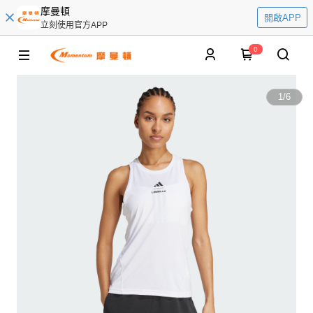
摩曼頓
開啟APP
立刻使用官方APP
0
1
/
6