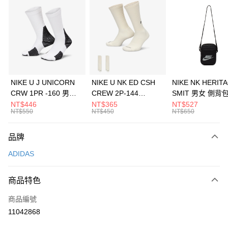
信用卡分期付款
3 期 0 利率 每期
NT$430
21家銀行
合作金庫商業銀行
第一商業銀行
LINE Pay
華南商業銀行
彰化商業銀行
Apple Pay
上海商業儲蓄銀行
台北富邦商業銀行
國泰世華商業銀行
兆豐國際商業銀行
悠遊付
臺灣中小企業銀行
台中商業銀行
NIKE U J UNICORN
NIKE U NK ED CSH
NIKE NK HERIT
匯豐（台灣）商業銀行
華泰商業銀行
CRW 1PR -160 男女
CREW 2P-144
SMIT 男女 側背
全盈+PAY
聯邦商業銀行
遠東國際商業銀行
中統襪 FZ3393100
EMBRDY 男女 短統襪
BA5871010
NT$446
NT$365
NT$527
元大商業銀行
永豐商業銀行
NT$550
NT$450
NT$650
AFTEE先享後付
FZ3073133
玉山商業銀行
星展（台灣）商業銀行
相關說明
台新國際商業銀行
中國信託商業銀行
品牌
【關於「AFTEE先享後付」】
台灣樂天信用卡公司
AFTEE先享後付是「在收到商品之後才付款」的支付方式。 讓您購物簡單
運送方式
ADIDAS
便利好安心！
１．簡單：不需註冊會員、不需綁卡、不需儲值。
7-11取貨(快速到店)
２．便利：只要手機號碼，簡訊認證，即可結帳。
商品特色
每筆NT$100，滿NT$1,500(含以上)免運費
３．安心：先確認商品／服務後，再付款。
商品編號
宅配
【「AFTEE先享後付」結帳流程】
１．於結帳方式選擇「AFTEE先享後付」後，將跳轉至「AFTEE先享後付」
11042868
每筆NT$100，滿NT$1,500(含以上)免運費
結帳頁面，進行簡訊認證並確認金額後，即可完成結帳。