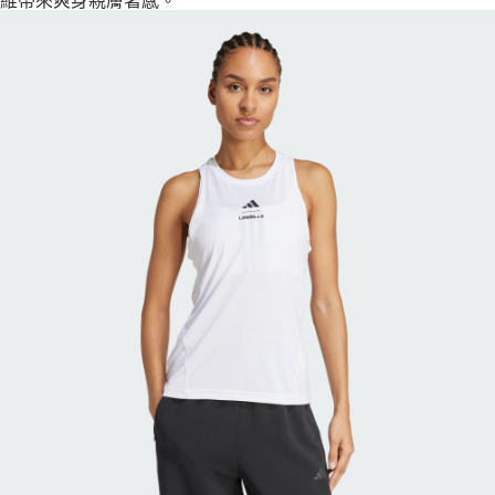
維帶來爽身親膚著感。