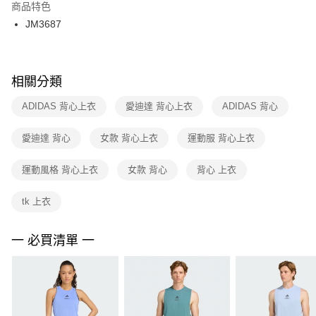
２．訂單成立數日內，您將收到繳費通知簡訊。
商品特色
付款後門市自取
３．收到繳費通知簡訊後14天內，點擊此簡訊中的連結，可透過四大超商／
JM3687
每筆NT$100，滿NT$1,500(含以上)免運費
ATM／網路銀行／等多元方式進行付款，方視為交易完成。
※ 請注意：結帳手續完成當下不需立刻繳費，但若您需要取消訂單，請聯絡
購買商品的店家。未經商家同意取消之訂單仍視為有效，需透過AFTEE先享
後付繳納相關費用。
※ 交易是否成功請以「AFTEE先享後付 」之結帳頁面顯示為準，若有關於
相關分類
是否繳費成功／繳費後需取消欲退款等相關疑問，請聯繫「AFTEE先享後付
客戶支援中心」
https://netprotections.freshdesk.com/support/home
ADIDAS 背心上衣
愛迪達 背心上衣
ADIDAS 背心
【注意事項】
愛迪達 背心
女款 背心上衣
運動服 背心上衣
１．透過由恩沛科技股份有限公司提供之「AFTEE先享後付」服務完成之交
易，需依本服務之必要範圍內提供個人資料，並將交易相關給付款項請求債
權轉讓予恩沛科技股份有限公司。
運動風格 背心上衣
女款 背心
背心 上衣
２．關於個人資料處理事宜，請瀏覽以下網址：
https://aftee.tw/terms/#terms3
tk 上衣
３．未成年的使用者請事先徵得法定代理人或監護人之同意方可使用
「AFTEE先享後付」，若未經同意申辦者引起之損失，本公司不負相關責
任。
一 必買清單 一
４．使用「AFTEE先享後付」時，將依據個別帳號之用戶狀況，依本公司即
時審查核予不同之上限額度；若仍有額度不足之情形，本公司將視審查結果
請求用戶進行身份認證。
５．嚴禁一人註冊多個帳號或使用他人資訊註冊。若發現惡意使用之情形，
恩沛科技股份有限公司將有權停止該用戶之使用額度並採取法律行動。