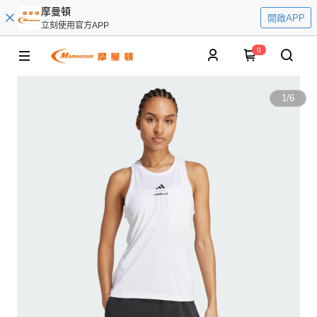
摩曼頓
開啟APP
立刻使用官方APP
0
1
/
6