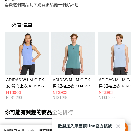
喜歡這個商品嗎？購買後給他一個好評吧
一 必買清單 一
ADIDAS W LM G TK
ADIDAS M LM G TK
ADIDAS M LM G
女 背心上衣 KD4356
男 短袖上衣 KD4347
男 短袖上衣 KD43
NT$903
NT$903
NT$903
NT$1,290
NT$1,290
NT$1,290
你可能有興趣的商品
全站排行
歡迎加入摩曼頓Line官方帳號
本網站中使用 cookie，欲查詢有關本網站使用 cookie 方式之詳情，及若您不希