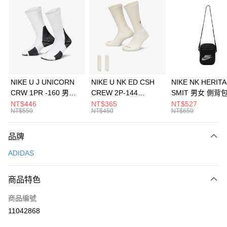
信用卡分期付款
3 期 0 利率 每期
NT$430
21家銀行
合作金庫商業銀行
第一商業銀行
LINE Pay
華南商業銀行
彰化商業銀行
Apple Pay
上海商業儲蓄銀行
台北富邦商業銀行
國泰世華商業銀行
兆豐國際商業銀行
悠遊付
臺灣中小企業銀行
台中商業銀行
NIKE U J UNICORN
NIKE U NK ED CSH
NIKE NK HERIT
匯豐（台灣）商業銀行
華泰商業銀行
CRW 1PR -160 男女
CREW 2P-144
SMIT 男女 側背
全盈+PAY
聯邦商業銀行
遠東國際商業銀行
中統襪 FZ3393100
EMBRDY 男女 短統襪
BA5871010
NT$446
NT$365
NT$527
元大商業銀行
永豐商業銀行
NT$550
NT$450
NT$650
AFTEE先享後付
FZ3073133
玉山商業銀行
星展（台灣）商業銀行
相關說明
台新國際商業銀行
中國信託商業銀行
品牌
【關於「AFTEE先享後付」】
台灣樂天信用卡公司
AFTEE先享後付是「在收到商品之後才付款」的支付方式。 讓您購物簡單
運送方式
ADIDAS
便利好安心！
１．簡單：不需註冊會員、不需綁卡、不需儲值。
7-11取貨(快速到店)
２．便利：只要手機號碼，簡訊認證，即可結帳。
商品特色
每筆NT$100，滿NT$1,500(含以上)免運費
３．安心：先確認商品／服務後，再付款。
商品編號
宅配
【「AFTEE先享後付」結帳流程】
１．於結帳方式選擇「AFTEE先享後付」後，將跳轉至「AFTEE先享後付」
11042868
每筆NT$100，滿NT$1,500(含以上)免運費
結帳頁面，進行簡訊認證並確認金額後，即可完成結帳。