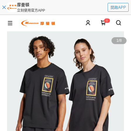
摩曼頓
開啟APP
立刻使用官方APP
0
1
/
8