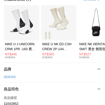
信用卡分期付款
3 期 0 利率 每期
NT$563
21家銀行
合作金庫商業銀行
第一商業銀行
LINE Pay
華南商業銀行
彰化商業銀行
Apple Pay
上海商業儲蓄銀行
台北富邦商業銀行
國泰世華商業銀行
兆豐國際商業銀行
悠遊付
臺灣中小企業銀行
台中商業銀行
NIKE U J UNICORN
NIKE U NK ED CSH
NIKE NK HERIT
匯豐（台灣）商業銀行
華泰商業銀行
CRW 1PR -160 男女
CREW 2P-144
SMIT 男女 側背
全盈+PAY
聯邦商業銀行
遠東國際商業銀行
中統襪 FZ3393100
EMBRDY 男女 短統襪
BA5871010
NT$446
NT$365
NT$527
元大商業銀行
永豐商業銀行
NT$550
NT$450
NT$650
AFTEE先享後付
FZ3073133
玉山商業銀行
星展（台灣）商業銀行
相關說明
台新國際商業銀行
中國信託商業銀行
品牌
【關於「AFTEE先享後付」】
台灣樂天信用卡公司
AFTEE先享後付是「在收到商品之後才付款」的支付方式。 讓您購物簡單
運送方式
ADIDAS
便利好安心！
１．簡單：不需註冊會員、不需綁卡、不需儲值。
7-11取貨(快速到店)
２．便利：只要手機號碼，簡訊認證，即可結帳。
商品特色
每筆NT$100，滿NT$1,500(含以上)免運費
３．安心：先確認商品／服務後，再付款。
商品編號
宅配
【「AFTEE先享後付」結帳流程】
１．於結帳方式選擇「AFTEE先享後付」後，將跳轉至「AFTEE先享後付」
11042852
每筆NT$100，滿NT$1,500(含以上)免運費