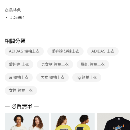
結帳頁面，進行簡訊認證並確認金額後，即可完成結帳。
２．訂單成立數日內，您將收到繳費通知簡訊。
商品特色
付款後門市自取
３．收到繳費通知簡訊後14天內，點擊此簡訊中的連結，可透過四大超商／
JD5964
每筆NT$100，滿NT$1,500(含以上)免運費
ATM／網路銀行／等多元方式進行付款，方視為交易完成。
※ 請注意：結帳手續完成當下不需立刻繳費，但若您需要取消訂單，請聯絡
購買商品的店家。未經商家同意取消之訂單仍視為有效，需透過AFTEE先享
後付繳納相關費用。
※ 交易是否成功請以「AFTEE先享後付 」之結帳頁面顯示為準，若有關於
相關分類
是否繳費成功／繳費後需取消欲退款等相關疑問，請聯繫「AFTEE先享後付
客戶支援中心」
https://netprotections.freshdesk.com/support/home
ADIDAS 短袖上衣
愛迪達 短袖上衣
ADIDAS 上衣
【注意事項】
愛迪達 上衣
男女款 短袖上衣
機能 短袖上衣
１．透過由恩沛科技股份有限公司提供之「AFTEE先享後付」服務完成之交
易，需依本服務之必要範圍內提供個人資料，並將交易相關給付款項請求債
權轉讓予恩沛科技股份有限公司。
ar 短袖上衣
男女 短袖上衣
ng 短袖上衣
２．關於個人資料處理事宜，請瀏覽以下網址：
https://aftee.tw/terms/#terms3
女性 短袖上衣
３．未成年的使用者請事先徵得法定代理人或監護人之同意方可使用
「AFTEE先享後付」，若未經同意申辦者引起之損失，本公司不負相關責
任。
一 必買清單 一
４．使用「AFTEE先享後付」時，將依據個別帳號之用戶狀況，依本公司即
時審查核予不同之上限額度；若仍有額度不足之情形，本公司將視審查結果
請求用戶進行身份認證。
５．嚴禁一人註冊多個帳號或使用他人資訊註冊。若發現惡意使用之情形，
恩沛科技股份有限公司將有權停止該用戶之使用額度並採取法律行動。