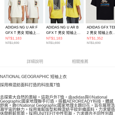
ADIDAS NG U AR F
ADIDAS NG U AR B
ADIDAS GFX TE
GFX T 男女 短袖上衣
GFX T 男女 短袖上衣
2 男女 短袖上衣
JD5962
JD5955
KY5739
NT$1,183
NT$1,183
NT$1,352
NT$1,690
NT$1,690
NT$1,690
詳細說明
相關推薦
NATIONAL GEOGRAPHIC 短袖上衣
採用棉混紡面料打造的科技風T恤
去探索大自然的奧秘。這款戶外T恤，由adidas與©National
Geographic國家地理聯手打造，搭載AEROREADY科技，體感
舒爽。飾©National Geographic國家地理主題印花，旨在展現浩
瀚宇宙的魅力。採用寬鬆版型和棉混紡平紋針織面料，力求營造
休閒輕鬆氛圍。採用UNITEFIT中性剪裁，力求適合不同性別群