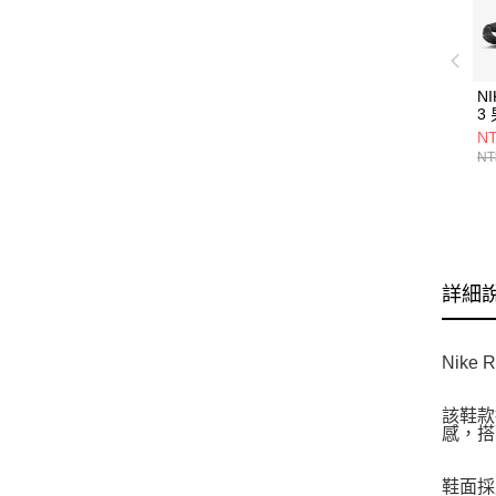
NI
3
DR
NT
NT
詳細
Nike
該鞋款
感，搭
鞋面採