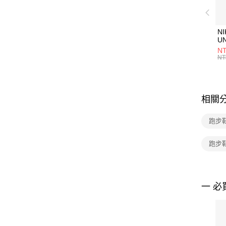
NI
U
1P
NT
統
NT
相關
跑步鞋
跑步
一 必