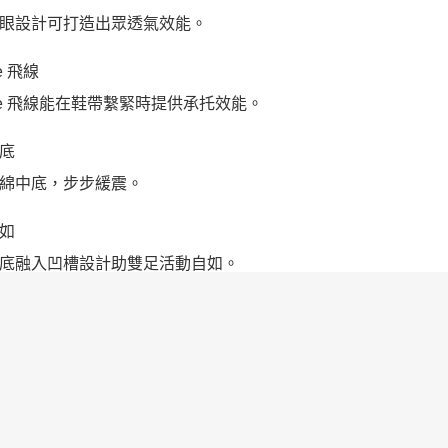
眼設計可打造出眾透氣效能。
re 飛線
wire 飛線能在鞋帶繫緊時提供承托效能。
底
綿中底，步步緩震。
如
底融入凹槽設計助雙足活動自如。