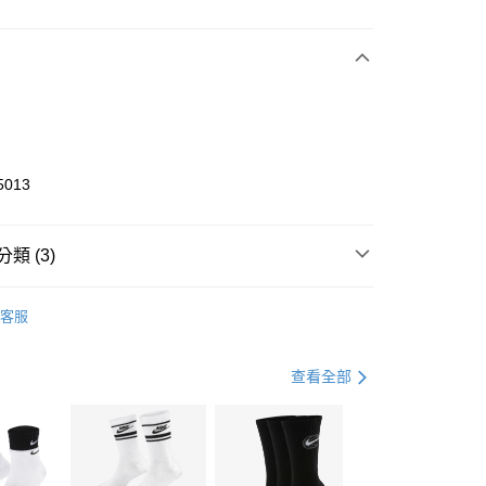
次付款
期付款
0 利率 每期
NT$900
21家銀行
庫商業銀行
第一商業銀行
業銀行
彰化商業銀行
業儲蓄銀行
台北富邦商業銀行
華商業銀行
兆豐國際商業銀行
5013
小企業銀行
台中商業銀行
台灣）商業銀行
華泰商業銀行
業銀行
遠東國際商業銀行
類 (3)
業銀行
永豐商業銀行
享後付
業銀行
星展（台灣）商業銀行
KE
全系列鞋款
客服
際商業銀行
中國信託商業銀行
FTEE先享後付」】
鞋類
跑步鞋/慢跑鞋
天信用卡公司
先享後付是「在收到商品之後才付款」的支付方式。 讓您購物簡單
心！
跑步訓練
鞋
查看全部
：不需註冊會員、不需綁卡、不需儲值。
：只要手機號碼，簡訊認證，即可結帳。
(快速到店)
：先確認商品／服務後，再付款。
00，滿NT$1,500(含以上)免運費
EE先享後付」結帳流程】
方式選擇「AFTEE先享後付」後，將跳轉至「AFTEE先享後