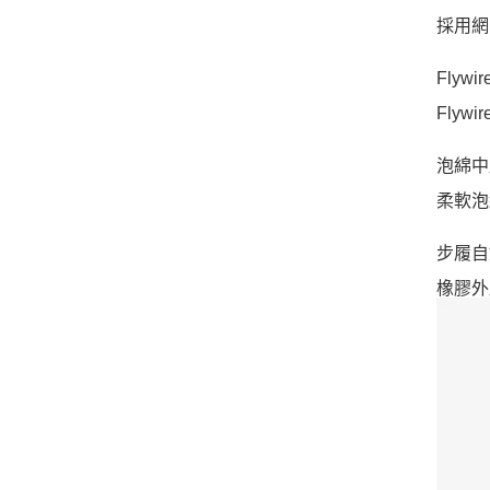
採用網
Flywi
Fly
泡綿中
柔軟泡
步履自
橡膠外