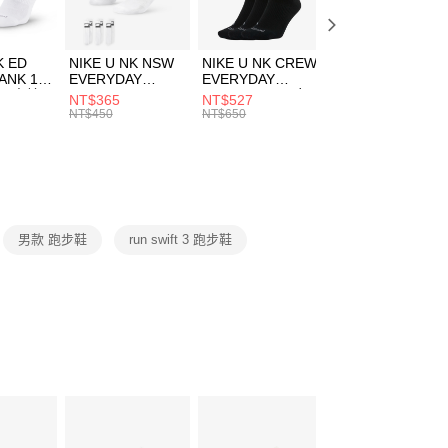
頁面，進行簡訊認證並確認金額後，即可完成結帳。
00，滿NT$1,500(含以上)免運費
成立數日內，您將收到繳費通知簡訊。
費通知簡訊後14天內，點擊此簡訊中的連結，可透過四大超商
市自取
K ED
NIKE U NK NSW
NIKE U NK CREW
NIKE U NK
網路銀行／等多元方式進行付款，方視為交易完成。
ANK 1P
EVERYDAY
EVERYDAY
EVERYDAY LTW
00，滿NT$1,500(含以上)免運費
：結帳手續完成當下不需立刻繳費，但若您需要取消訂單，請聯
 男 中統
ESSENTIAL CR
BBALL 3PR 男女
ANKLE 3PR 男女
NT$365
NT$527
NT$365
的店家。未經商家同意取消之訂單仍視為有效，需透過AFTEE
8104
男女 短統襪
長統襪
踝襪 SX7677010
NT$450
NT$650
NT$450
繳納相關費用。
DX5089103
DA2123010
否成功請以「AFTEE先享後付 」之結帳頁面顯示為準，若有關於
功／繳費後需取消欲退款等相關疑問，請聯繫「AFTEE先享後
援中心」
https://netprotections.freshdesk.com/support/home
項】
恩沛科技股份有限公司提供之「AFTEE先享後付」服務完成之
男款 跑步鞋
run swift 3 跑步鞋
依本服務之必要範圍內提供個人資料，並將交易相關給付款項請
讓予恩沛科技股份有限公司。
個人資料處理事宜，請瀏覽以下網址：
ee.tw/terms/#terms3
年的使用者請事先徵得法定代理人或監護人之同意方可使用
E先享後付」，若未經同意申辦者引起之損失，本公司不負相關責
AFTEE先享後付」時，將依據個別帳號之用戶狀況，依本公司
核予不同之上限額度；若仍有額度不足之情形，本公司將視審查
用戶進行身份認證。
一人註冊多個帳號或使用他人資訊註冊。若發現惡意使用之情
科技股份有限公司將有權停止該用戶之使用額度並採取法律行