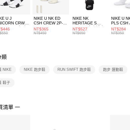
付」結帳
每筆NT$1
２．訂單
３．收到繳
付款後門
KE U J
NIKE U NK ED
NIKE NK
NIKE U N
／ATM／
NICORN CRW
CSH CREW 2P-
HERITAGE S
PLS CSH 
每筆NT$1
※ 請注意
R -160 男女 中
144 EMBRDY 男
SMIT 男女 側背包
144 DBL
$446
NT$365
NT$527
NT$284
絡購買商品
襪 FZ3393100
女 短統襪
BA5871010
襪 DH405
$550
NT$450
NT$650
NT$350
先享後付
FZ3073133
※ 交易是
是否繳費成
付客戶支
分類
【注意事
１．透過由
 NIKE
NIKE 跑步鞋
RUN SWIFT 跑步鞋
跑步 運動鞋
交易，需
求債權轉
２．關於
鞋 鞋子
https://aft
３．未成
「AFTE
任。
買清單 一
４．使用「
即時審查
結果請求
５．嚴禁
形，恩沛