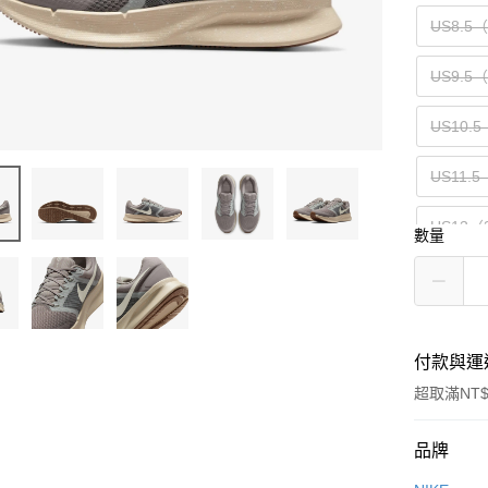
US8.5
US9.5
US10.5
US11.5
US13（
數量
付款與運
超取滿NT$
付款方式
品牌