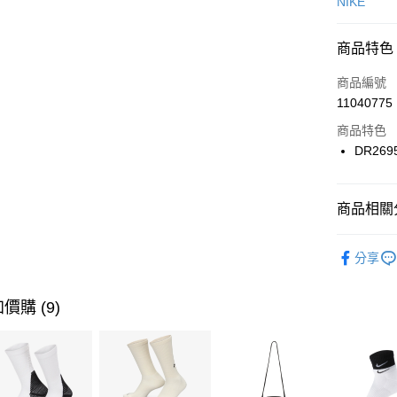
信用卡一
NIKE
信用卡分
商品特色
3 期 
商品編號
合作金
LINE Pay
11040775
華南商
Apple Pay
上海商
商品特色
國泰世
DR269
悠遊付
臺灣中
匯豐（
全盈+PAY
聯邦商
商品相關分
元大商
AFTEE先
玉山商
品牌
NI
相關說明
分享
台新國
【關於「A
男性商品
台灣樂
AFTEE
便利好安
運動類型
運送方式
價購 (9)
１．簡單
２．便利
7-11取貨
３．安心
每筆NT$1
【「AFT
宅配
１．於結帳