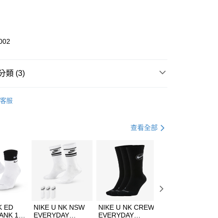
庫商業銀行
第一商業銀行
業銀行
彰化商業銀行
業儲蓄銀行
台北富邦商業銀行
華商業銀行
兆豐國際商業銀行
002
小企業銀行
台中商業銀行
台灣）商業銀行
華泰商業銀行
業銀行
遠東國際商業銀行
類 (3)
業銀行
永豐商業銀行
享後付
業銀行
星展（台灣）商業銀行
KE
全系列鞋款
客服
際商業銀行
中國信託商業銀行
FTEE先享後付」】
鞋類
休閒鞋
天信用卡公司
先享後付是「在收到商品之後才付款」的支付方式。 讓您購物簡單
心！
休閒戶外
鞋
查看全部
：不需註冊會員、不需綁卡、不需儲值。
：只要手機號碼，簡訊認證，即可結帳。
(快速到店)
：先確認商品／服務後，再付款。
00，滿NT$1,500(含以上)免運費
EE先享後付」結帳流程】
方式選擇「AFTEE先享後付」後，將跳轉至「AFTEE先享後
頁面，進行簡訊認證並確認金額後，即可完成結帳。
00，滿NT$1,500(含以上)免運費
成立數日內，您將收到繳費通知簡訊。
費通知簡訊後14天內，點擊此簡訊中的連結，可透過四大超商
市自取
K ED
NIKE U NK NSW
NIKE U NK CREW
NIKE U NK
網路銀行／等多元方式進行付款，方視為交易完成。
ANK 1P
EVERYDAY
EVERYDAY
EVERYDAY LTW