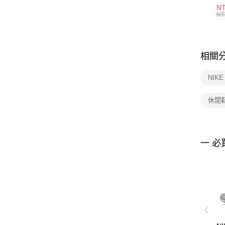
1P
NT
統
NT
相關
NIK
休閒
一 必