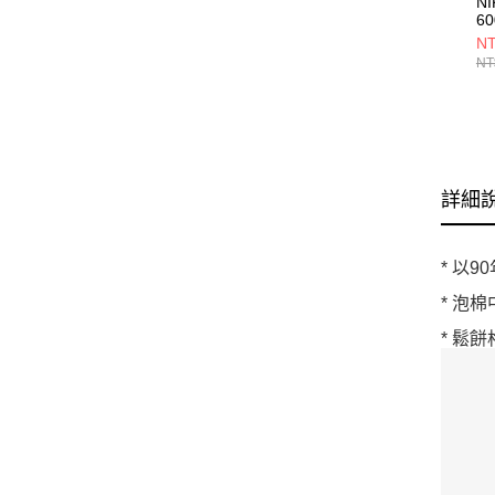
NI
6
BV
NT
NT
詳細
* 以
* 泡
* 鬆