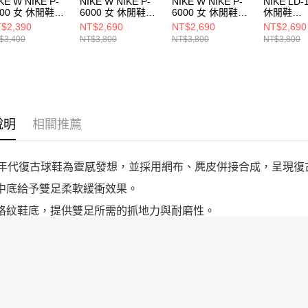
KE W NIKE P-
NIKE W NIKE P-
NIKE W NIKE P-
NIKE LD-
000 女 休閒鞋
6000 女 休閒鞋
6000 女 休閒鞋
休閒鞋
1021014
IM5237100
IM5237600
IM751300
$2,390
NT$2,690
NT$2,690
NT$2,690
$3,400
NT$3,800
NT$3,800
NT$3,800
說明
相關推薦
90年代復古球鞋為靈感發想，並採用網布、麂皮併接合成，呈現
棉中底給予雙足柔軟緩衝效果。
餅格紋鞋底，提供雙足所需的抓地力與耐磨性。