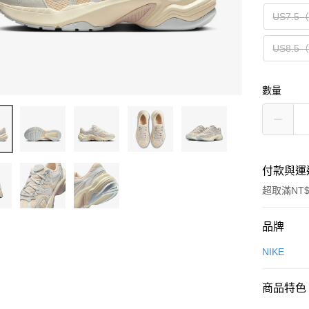
US7.5
US8.5
數量
付款與運
超取滿NT$
付款方式
品牌
信用卡一
NIKE
信用卡分
商品特色
3 期 