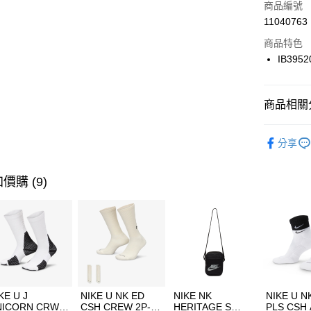
商品編號
合作金
LINE Pay
11040763
華南商
Apple Pay
上海商
商品特色
國泰世
IB3952
悠遊付
臺灣中
匯豐（
全盈+PAY
聯邦商
商品相關分
元大商
AFTEE先
玉山商
品牌
NI
相關說明
分享
台新國
【關於「A
女性商品
台灣樂
AFTEE
便利好安
運動類型
運送方式
價購 (9)
１．簡單
２．便利
7-11取貨
３．安心
每筆NT$1
【「AFT
宅配
１．於結帳
付」結帳
每筆NT$1
２．訂單
３．收到繳
付款後門
KE U J
NIKE U NK ED
NIKE NK
NIKE U N
／ATM／
NICORN CRW
CSH CREW 2P-
HERITAGE S
PLS CSH 