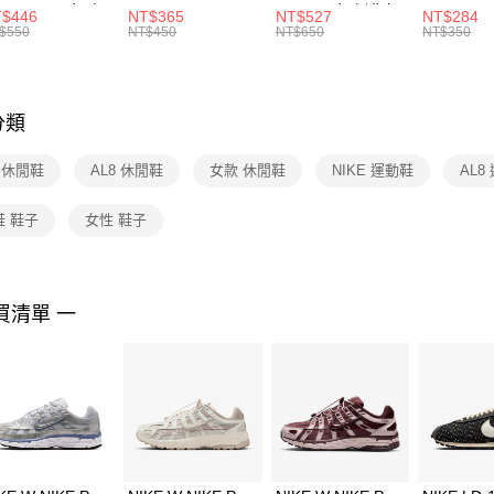
每筆NT$1
※ 請注意
R -160 男女 中
144 EMBRDY 男
SMIT 男女 側背包
144 DBL
$446
NT$365
NT$527
NT$284
絡購買商品
襪 FZ3393100
女 短統襪
BA5871010
襪 DH405
$550
NT$450
NT$650
NT$350
先享後付
FZ3073133
※ 交易是
是否繳費成
付客戶支
分類
【注意事
１．透過由
E 休閒鞋
AL8 休閒鞋
女款 休閒鞋
NIKE 運動鞋
AL8
交易，需
求債權轉
２．關於
鞋 鞋子
女性 鞋子
https://aft
３．未成
「AFTE
任。
買清單 一
４．使用「
即時審查
結果請求
５．嚴禁
形，恩沛
動。