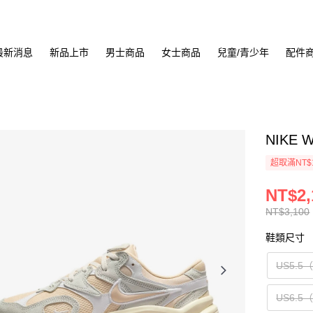
最新消息
新品上市
男士商品
女士商品
兒童/青少年
配件
NIKE 
超取滿NT$
NT$2,
NT$3,100
鞋類尺寸
US5.5
US6.5