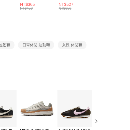
00，滿NT$1,500(含以上)免運費
：結帳手續完成當下不需立刻繳費，但若您需要取消訂單，請聯
 男 中統
ESSENTIAL CR
BBALL 3PR 男女
ANKLE 3PR 男女
NT$365
NT$527
NT$365
的店家。未經商家同意取消之訂單仍視為有效，需透過AFTEE
8104
男女 短統襪
長統襪
踝襪 SX7677010
NT$450
NT$650
NT$450
繳納相關費用。
DX5089103
DA2123010
否成功請以「AFTEE先享後付 」之結帳頁面顯示為準，若有關於
功／繳費後需取消欲退款等相關疑問，請聯繫「AFTEE先享後
援中心」
https://netprotections.freshdesk.com/support/home
項】
恩沛科技股份有限公司提供之「AFTEE先享後付」服務完成之
 運動鞋
日常休閒 運動鞋
女性 休閒鞋
依本服務之必要範圍內提供個人資料，並將交易相關給付款項請
讓予恩沛科技股份有限公司。
個人資料處理事宜，請瀏覽以下網址：
ee.tw/terms/#terms3
年的使用者請事先徵得法定代理人或監護人之同意方可使用
E先享後付」，若未經同意申辦者引起之損失，本公司不負相關責
AFTEE先享後付」時，將依據個別帳號之用戶狀況，依本公司
核予不同之上限額度；若仍有額度不足之情形，本公司將視審查
用戶進行身份認證。
一人註冊多個帳號或使用他人資訊註冊。若發現惡意使用之情
科技股份有限公司將有權停止該用戶之使用額度並採取法律行