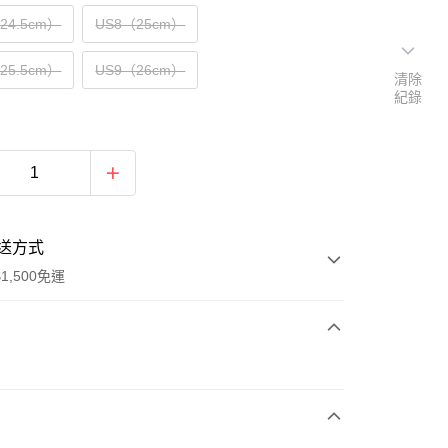
（24.5cm）
US8（25cm）
（25.5cm）
US9（26cm）
清除
紀錄
送方式
1,500免運
次付款
期付款
0 利率 每期
NT$1,033
21家銀行