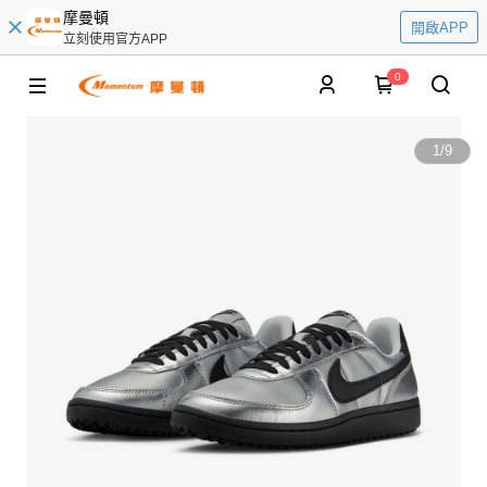
摩曼頓
開啟APP
立刻使用官方APP
0
1
/
9