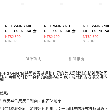
NIKE WMNS NIKE
NIKE WMNS NIKE
NIKE WMNS NIK
FIELD GENERAL 女
FIELD GENERAL 女
FIELD GENERA
休閒鞋 FZ5593400
休閒鞋 FZ5593004
休閒鞋 IF174360
NT$2,390
NT$2,390
NT$2,690
NT$3,400
NT$3,400
NT$3,800
詳細說明
相關推薦
Field General 挾著曾震撼運動鞋界的美式足球鐵血精神重磅回
歸。 金屬設計搭配突起的鬆餅格紋鞋底，成就復古橄欖球場造
型
優點
* 真皮與合成皮革鞋面，復古又耐穿
* 鬆餅格紋外底，發揮出色抓地力；一氣呵成的杯式外底縫線，