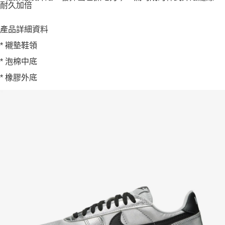
耐久加倍
產品詳細資料
* 襯墊鞋領
* 泡棉中底
* 橡膠外底