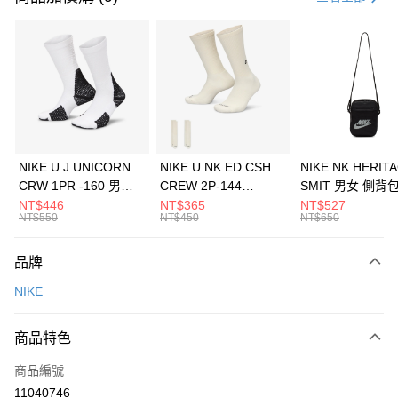
信用卡分期付款
3 期 0 利率 每期
NT$1,266
21家銀行
合作金庫商業銀行
第一商業銀行
LINE Pay
華南商業銀行
彰化商業銀行
Apple Pay
上海商業儲蓄銀行
台北富邦商業銀行
國泰世華商業銀行
兆豐國際商業銀行
悠遊付
臺灣中小企業銀行
台中商業銀行
NIKE U J UNICORN
NIKE U NK ED CSH
NIKE NK HERIT
匯豐（台灣）商業銀行
華泰商業銀行
CRW 1PR -160 男女
CREW 2P-144
SMIT 男女 側背
全盈+PAY
聯邦商業銀行
遠東國際商業銀行
中統襪 FZ3393100
EMBRDY 男女 短統襪
BA5871010
NT$446
NT$365
NT$527
元大商業銀行
永豐商業銀行
NT$550
NT$450
NT$650
AFTEE先享後付
FZ3073133
玉山商業銀行
星展（台灣）商業銀行
相關說明
台新國際商業銀行
中國信託商業銀行
品牌
【關於「AFTEE先享後付」】
台灣樂天信用卡公司
AFTEE先享後付是「在收到商品之後才付款」的支付方式。 讓您購物簡單
運送方式
NIKE
便利好安心！
１．簡單：不需註冊會員、不需綁卡、不需儲值。
7-11取貨(快速到店)
２．便利：只要手機號碼，簡訊認證，即可結帳。
商品特色
每筆NT$100，滿NT$1,500(含以上)免運費
３．安心：先確認商品／服務後，再付款。
商品編號
宅配
【「AFTEE先享後付」結帳流程】
１．於結帳方式選擇「AFTEE先享後付」後，將跳轉至「AFTEE先享後付」
11040746
每筆NT$100，滿NT$1,500(含以上)免運費