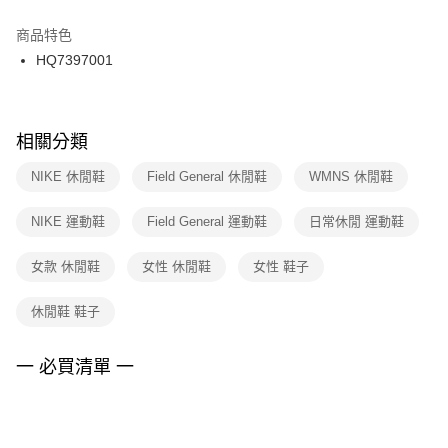
結帳頁面，進行簡訊認證並確認金額後，即可完成結帳。
２．訂單成立數日內，您將收到繳費通知簡訊。
商品特色
付款後門市自取
３．收到繳費通知簡訊後14天內，點擊此簡訊中的連結，可透過四大超商／
HQ7397001
每筆NT$100，滿NT$1,500(含以上)免運費
ATM／網路銀行／等多元方式進行付款，方視為交易完成。
※ 請注意：結帳手續完成當下不需立刻繳費，但若您需要取消訂單，請聯絡
購買商品的店家。未經商家同意取消之訂單仍視為有效，需透過AFTEE先享
後付繳納相關費用。
※ 交易是否成功請以「AFTEE先享後付 」之結帳頁面顯示為準，若有關於
相關分類
是否繳費成功／繳費後需取消欲退款等相關疑問，請聯繫「AFTEE先享後付
客戶支援中心」
https://netprotections.freshdesk.com/support/home
NIKE 休閒鞋
Field General 休閒鞋
WMNS 休閒鞋
【注意事項】
NIKE 運動鞋
Field General 運動鞋
日常休閒 運動鞋
１．透過由恩沛科技股份有限公司提供之「AFTEE先享後付」服務完成之交
易，需依本服務之必要範圍內提供個人資料，並將交易相關給付款項請求債
權轉讓予恩沛科技股份有限公司。
女款 休閒鞋
女性 休閒鞋
女性 鞋子
２．關於個人資料處理事宜，請瀏覽以下網址：
https://aftee.tw/terms/#terms3
休閒鞋 鞋子
３．未成年的使用者請事先徵得法定代理人或監護人之同意方可使用
「AFTEE先享後付」，若未經同意申辦者引起之損失，本公司不負相關責
任。
一 必買清單 一
４．使用「AFTEE先享後付」時，將依據個別帳號之用戶狀況，依本公司即
時審查核予不同之上限額度；若仍有額度不足之情形，本公司將視審查結果
請求用戶進行身份認證。
５．嚴禁一人註冊多個帳號或使用他人資訊註冊。若發現惡意使用之情形，
恩沛科技股份有限公司將有權停止該用戶之使用額度並採取法律行動。