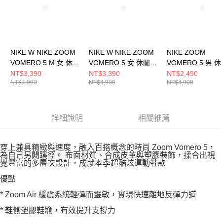
NIKE W NIKE ZOOM
NIKE W NIKE ZOOM
NIKE ZOOM
VOMERO 5 M 女 休閒
VOMERO 5 女 休閒鞋
VOMERO 5 男 
鞋 IB7253500
IB8929003
HQ3643019
NT$3,390
NT$3,390
NT$2,490
NT$4,900
NT$4,900
NT$4,900
詳細說明
相關推薦
穿上兼具精緻與速度，融入百搭概念的時尚 Zoom Vomero 5，
為自己另闢蹊徑。 布面材質、合成皮革與塑膠裝飾，揉合出視
覺豐富的多層次設計，成就本季超酷炫運動鞋款
優點
* Zoom Air 緩震系統輕彈而靈敏，實現快速離地反彈力道
* 鞋側塑膠鞋籠，有效提升支撐力