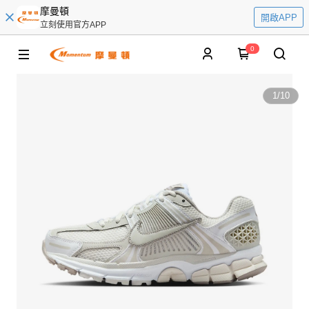
摩曼頓
開啟APP
立刻使用官方APP
0
1
/
10