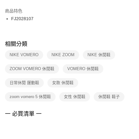
結帳頁面，進行簡訊認證並確認金額後，即可完成結帳。
２．訂單成立數日內，您將收到繳費通知簡訊。
商品特色
付款後門市自取
３．收到繳費通知簡訊後14天內，點擊此簡訊中的連結，可透過四大超商／
FJ2028107
每筆NT$100，滿NT$1,500(含以上)免運費
ATM／網路銀行／等多元方式進行付款，方視為交易完成。
※ 請注意：結帳手續完成當下不需立刻繳費，但若您需要取消訂單，請聯絡
購買商品的店家。未經商家同意取消之訂單仍視為有效，需透過AFTEE先享
後付繳納相關費用。
※ 交易是否成功請以「AFTEE先享後付 」之結帳頁面顯示為準，若有關於
相關分類
是否繳費成功／繳費後需取消欲退款等相關疑問，請聯繫「AFTEE先享後付
客戶支援中心」
https://netprotections.freshdesk.com/support/home
NIKE VOMERO
NIKE ZOOM
NIKE 休閒鞋
【注意事項】
ZOOM VOMERO 休閒鞋
VOMERO 休閒鞋
１．透過由恩沛科技股份有限公司提供之「AFTEE先享後付」服務完成之交
易，需依本服務之必要範圍內提供個人資料，並將交易相關給付款項請求債
權轉讓予恩沛科技股份有限公司。
日常休閒 運動鞋
女款 休閒鞋
２．關於個人資料處理事宜，請瀏覽以下網址：
https://aftee.tw/terms/#terms3
zoom vomero 5 休閒鞋
女性 休閒鞋
休閒鞋 鞋子
３．未成年的使用者請事先徵得法定代理人或監護人之同意方可使用
「AFTEE先享後付」，若未經同意申辦者引起之損失，本公司不負相關責
任。
一 必買清單 一
４．使用「AFTEE先享後付」時，將依據個別帳號之用戶狀況，依本公司即
時審查核予不同之上限額度；若仍有額度不足之情形，本公司將視審查結果
請求用戶進行身份認證。
５．嚴禁一人註冊多個帳號或使用他人資訊註冊。若發現惡意使用之情形，
恩沛科技股份有限公司將有權停止該用戶之使用額度並採取法律行動。