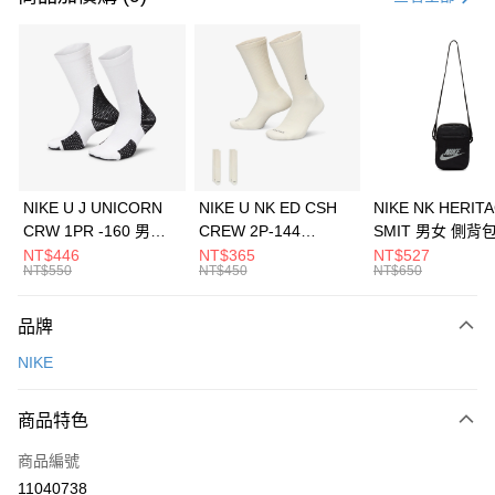
信用卡分期付款
3 期 0 利率 每期
NT$1,633
21家銀行
合作金庫商業銀行
第一商業銀行
LINE Pay
華南商業銀行
彰化商業銀行
Apple Pay
上海商業儲蓄銀行
台北富邦商業銀行
國泰世華商業銀行
兆豐國際商業銀行
悠遊付
臺灣中小企業銀行
台中商業銀行
NIKE U J UNICORN
NIKE U NK ED CSH
NIKE NK HERIT
匯豐（台灣）商業銀行
華泰商業銀行
CRW 1PR -160 男女
CREW 2P-144
SMIT 男女 側背
全盈+PAY
聯邦商業銀行
遠東國際商業銀行
中統襪 FZ3393100
EMBRDY 男女 短統襪
BA5871010
NT$446
NT$365
NT$527
元大商業銀行
永豐商業銀行
NT$550
NT$450
NT$650
AFTEE先享後付
FZ3073133
玉山商業銀行
星展（台灣）商業銀行
相關說明
台新國際商業銀行
中國信託商業銀行
品牌
【關於「AFTEE先享後付」】
台灣樂天信用卡公司
AFTEE先享後付是「在收到商品之後才付款」的支付方式。 讓您購物簡單
運送方式
NIKE
便利好安心！
１．簡單：不需註冊會員、不需綁卡、不需儲值。
7-11取貨(快速到店)
２．便利：只要手機號碼，簡訊認證，即可結帳。
商品特色
每筆NT$100，滿NT$1,500(含以上)免運費
３．安心：先確認商品／服務後，再付款。
商品編號
宅配
【「AFTEE先享後付」結帳流程】
１．於結帳方式選擇「AFTEE先享後付」後，將跳轉至「AFTEE先享後付」
11040738
每筆NT$100，滿NT$1,500(含以上)免運費