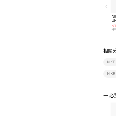
NI
U
1P
NT
統
NT
相關
NIKE
NIK
一 必