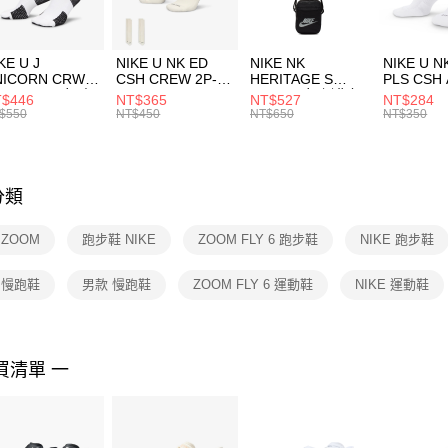
付」結帳
每筆NT$1
２．訂單
３．收到繳
付款後門
KE U J
NIKE U NK ED
NIKE NK
NIKE U N
／ATM／
NICORN CRW
CSH CREW 2P-
HERITAGE S
PLS CSH 
每筆NT$1
※ 請注意
R -160 男女 中
144 EMBRDY 男
SMIT 男女 側背包
144 DBL
$446
NT$365
NT$527
NT$284
絡購買商品
襪 FZ3393100
女 短統襪
BA5871010
襪 DH405
$550
NT$450
NT$650
NT$350
先享後付
FZ3073133
※ 交易是
是否繳費成
付客戶支
分類
【注意事
１．透過由
 ZOOM
跑步鞋 NIKE
ZOOM FLY 6 跑步鞋
NIKE 跑步鞋
交易，需
求債權轉
２．關於
E 慢跑鞋
男款 慢跑鞋
ZOOM FLY 6 運動鞋
NIKE 運動鞋
https://aft
３．未成
「AFTE
任。
買清單 一
４．使用「
即時審查
結果請求
５．嚴禁
形，恩沛