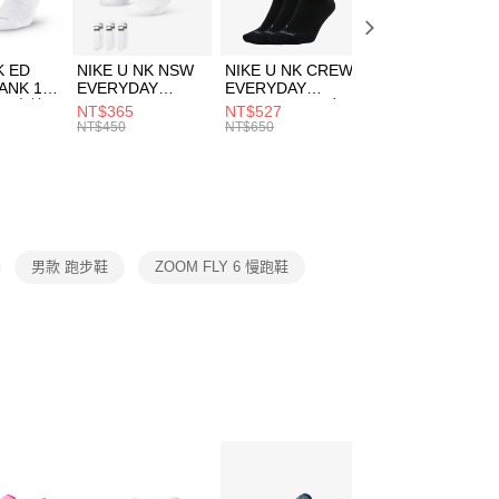
頁面，進行簡訊認證並確認金額後，即可完成結帳。
00，滿NT$1,500(含以上)免運費
成立數日內，您將收到繳費通知簡訊。
費通知簡訊後14天內，點擊此簡訊中的連結，可透過四大超商
市自取
K ED
NIKE U NK NSW
NIKE U NK CREW
NIKE U NK
網路銀行／等多元方式進行付款，方視為交易完成。
ANK 1P
EVERYDAY
EVERYDAY
EVERYDAY LTW
00，滿NT$1,500(含以上)免運費
：結帳手續完成當下不需立刻繳費，但若您需要取消訂單，請聯
 男 中統
ESSENTIAL CR
BBALL 3PR 男女
ANKLE 3PR 男女
NT$365
NT$527
NT$365
的店家。未經商家同意取消之訂單仍視為有效，需透過AFTEE
8104
男女 短統襪
長統襪
踝襪 SX7677010
NT$450
NT$650
NT$450
繳納相關費用。
DX5089103
DA2123010
否成功請以「AFTEE先享後付 」之結帳頁面顯示為準，若有關於
功／繳費後需取消欲退款等相關疑問，請聯繫「AFTEE先享後
援中心」
https://netprotections.freshdesk.com/support/home
項】
恩沛科技股份有限公司提供之「AFTEE先享後付」服務完成之
男款 跑步鞋
ZOOM FLY 6 慢跑鞋
依本服務之必要範圍內提供個人資料，並將交易相關給付款項請
讓予恩沛科技股份有限公司。
個人資料處理事宜，請瀏覽以下網址：
ee.tw/terms/#terms3
年的使用者請事先徵得法定代理人或監護人之同意方可使用
E先享後付」，若未經同意申辦者引起之損失，本公司不負相關責
AFTEE先享後付」時，將依據個別帳號之用戶狀況，依本公司
核予不同之上限額度；若仍有額度不足之情形，本公司將視審查
用戶進行身份認證。
一人註冊多個帳號或使用他人資訊註冊。若發現惡意使用之情
科技股份有限公司將有權停止該用戶之使用額度並採取法律行