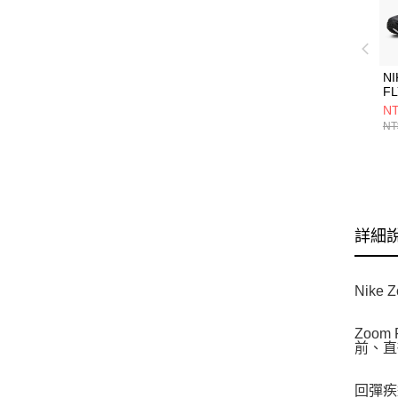
N
F
FN
NT
NT
詳細
Nik
Zoo
前、直
回彈疾