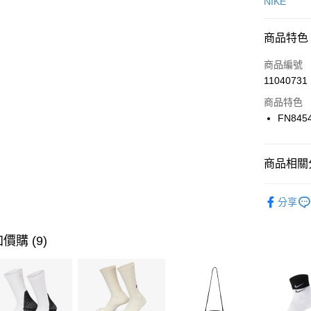
信用卡一
NIKE
信用卡分
商品特色
3 期 
商品編號
合作金
LINE Pay
11040731
華南商
Apple Pay
上海商
商品特色
國泰世
FN845
悠遊付
臺灣中
匯豐（
全盈+PAY
聯邦商
商品相關分
元大商
AFTEE先
玉山商
品牌
NI
相關說明
分享
台新國
【關於「A
男性商品
台灣樂
AFTEE
便利好安
運動類型
運送方式
價購 (9)
１．簡單
２．便利
7-11取貨
３．安心
每筆NT$1
【「AFT
宅配
１．於結帳