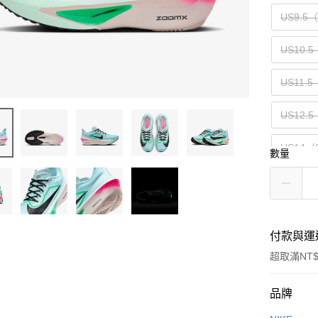
US9.5
US10.5
US11.5
US12.5
US14（
數量
付款與運
超取滿NT$
付款方式
品牌