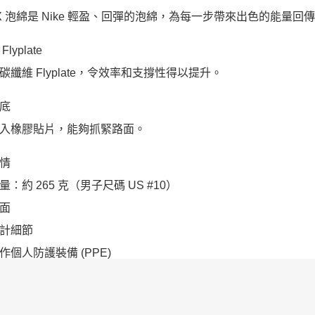
mX 泡綿是 Nike 輕盈、回彈的泡綿，為每一步帶來出色的能量回
lyplate
碳纖維 Flyplate，令效率和支撐性得以提升。
底
入橡膠貼片，能夠抓緊路面。
情
：約 265 克（男子尺碼 US #10）
面
計細節
作個人防護裝備 (PPE)