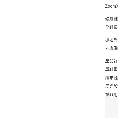
Zoo
碳纖維 F
全鞋長
抓地外
外底融
產品詳
單鞋重量
織布鞋
反光設
並非用