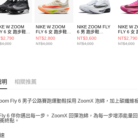
動。
IKE W ZOOM
NIKE W ZOOM
NIKE ZOOM FLY
NIKE W 
LY 6 女 跑步鞋
FLY 6 女 跑步鞋
6 男 跑步鞋
FLY 6 女
8455001
FN8455105
FN8454100
FN84556
$2,790
NT$2,800
NT$3,600
NT$2,790
$4,000
NT$4,000
NT$4,000
NT$4,000
說明
相關推薦
e Zoom Fly 6 男子公路賽跑運動鞋採用 ZoomX 泡綿，加上
m Fly 6 伴你邁出每一步。 ZoomX 回彈泡綿，為每一步增添能量
衝終點。
速