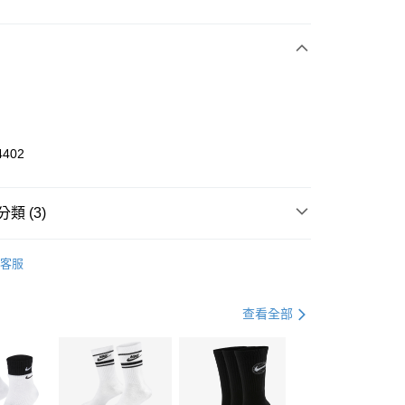
次付款
期付款
0 利率 每期
NT$1,333
21家銀行
庫商業銀行
第一商業銀行
業銀行
彰化商業銀行
業儲蓄銀行
台北富邦商業銀行
華商業銀行
兆豐國際商業銀行
4402
小企業銀行
台中商業銀行
台灣）商業銀行
華泰商業銀行
業銀行
遠東國際商業銀行
類 (3)
業銀行
永豐商業銀行
享後付
業銀行
星展（台灣）商業銀行
KE
全系列鞋款
客服
際商業銀行
中國信託商業銀行
FTEE先享後付」】
鞋類
跑步鞋/慢跑鞋
天信用卡公司
先享後付是「在收到商品之後才付款」的支付方式。 讓您購物簡單
心！
跑步訓練
鞋
查看全部
：不需註冊會員、不需綁卡、不需儲值。
：只要手機號碼，簡訊認證，即可結帳。
(快速到店)
：先確認商品／服務後，再付款。
00，滿NT$1,500(含以上)免運費
EE先享後付」結帳流程】
方式選擇「AFTEE先享後付」後，將跳轉至「AFTEE先享後