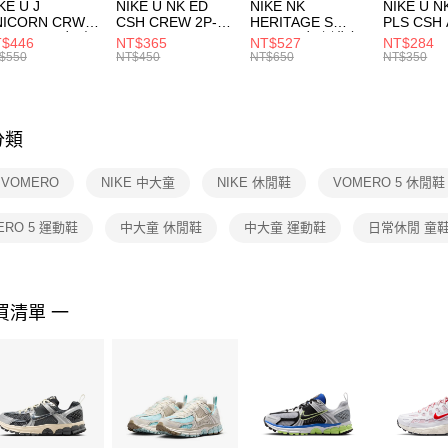
付款後門
KE U J
NIKE U NK ED
NIKE NK
NIKE U N
／ATM／
NICORN CRW
CSH CREW 2P-
HERITAGE S
PLS CSH 
每筆NT$1
※ 請注意
R -160 男女 中
144 EMBRDY 男
SMIT 男女 側背包
144 DBL
$446
NT$365
NT$527
NT$284
絡購買商品
襪 FZ3393100
女 短統襪
BA5871010
襪 DH405
$550
NT$450
NT$650
NT$350
先享後付
FZ3073133
※ 交易是
是否繳費成
付客戶支
分類
【注意事
１．透過由
 VOMERO
NIKE 中大童
NIKE 休閒鞋
VOMERO 5 休閒鞋
交易，需
求債權轉
２．關於
ERO 5 運動鞋
中大童 休閒鞋
中大童 運動鞋
日常休閒 童
https://aft
３．未成
「AFTE
任。
買清單 一
４．使用「
即時審查
結果請求
５．嚴禁
形，恩沛
動。