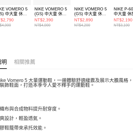
KE VOMERO 5
NIKE VOMERO 5
NIKE VOMERO 5
NIKE P-6
GS) 中大童 休閒
(GS) 中大童 休閒
(GS) 中大童 休閒
中大童 休
IM9467002
鞋 IB4698411
鞋 IM6699001
IQ113416
$2,790
NT$2,390
NT$2,890
NT$2,190
$4,000
NT$4,000
NT$4,200
NT$3,100
說明
相關推薦
Nike Vomero 5 大童運動鞋，一邊體驗舒適緩震及展示大膽
裝飾鞋面，打造本季令人愛不釋手的運動鞋。
織布與合成物料提升耐穿度。
爽設計，輕盈透氣。
膠鞋籠帶來承托效能。