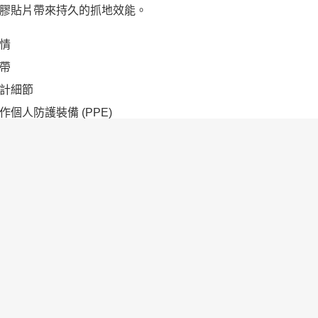
膠貼片帶來持久的抓地效能。
情
帶
計細節
作個人防護裝備 (PPE)