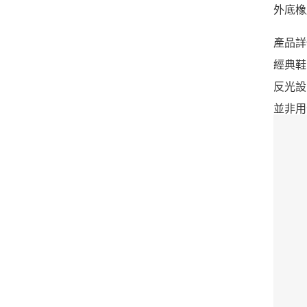
外底橡
產品詳
經典鞋
反光設
並非用