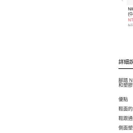
NI
(
鞋 
NT
NT
詳細
腳踏 
和塑膠
優點
鞋面的
鞋跟通
側面塑