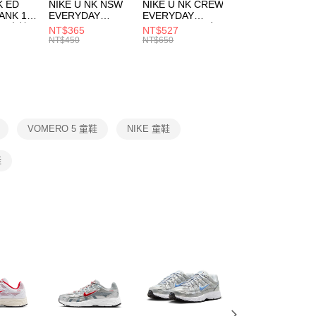
市自取
K ED
NIKE U NK NSW
NIKE U NK CREW
NIKE U NK
網路銀行／等多元方式進行付款，方視為交易完成。
ANK 1P
EVERYDAY
EVERYDAY
EVERYDAY LTW
00，滿NT$1,500(含以上)免運費
：結帳手續完成當下不需立刻繳費，但若您需要取消訂單，請聯
 男 中統
ESSENTIAL CR
BBALL 3PR 男女
ANKLE 3PR 男女
NT$365
NT$527
NT$365
的店家。未經商家同意取消之訂單仍視為有效，需透過AFTEE
8104
男女 短統襪
長統襪
踝襪 SX7677010
NT$450
NT$650
NT$450
繳納相關費用。
DX5089103
DA2123010
否成功請以「AFTEE先享後付 」之結帳頁面顯示為準，若有關於
功／繳費後需取消欲退款等相關疑問，請聯繫「AFTEE先享後
援中心」
https://netprotections.freshdesk.com/support/home
項】
恩沛科技股份有限公司提供之「AFTEE先享後付」服務完成之
VOMERO 5 童鞋
NIKE 童鞋
依本服務之必要範圍內提供個人資料，並將交易相關給付款項請
讓予恩沛科技股份有限公司。
個人資料處理事宜，請瀏覽以下網址：
鞋
ee.tw/terms/#terms3
年的使用者請事先徵得法定代理人或監護人之同意方可使用
E先享後付」，若未經同意申辦者引起之損失，本公司不負相關責
AFTEE先享後付」時，將依據個別帳號之用戶狀況，依本公司
核予不同之上限額度；若仍有額度不足之情形，本公司將視審查
用戶進行身份認證。
一人註冊多個帳號或使用他人資訊註冊。若發現惡意使用之情
科技股份有限公司將有權停止該用戶之使用額度並採取法律行