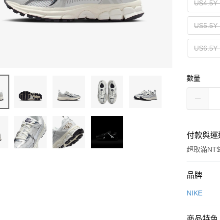
US4.5
US5.5
US6.5
數量
付款與運
超取滿NT$
付款方式
品牌
信用卡一
NIKE
信用卡分
商品特色