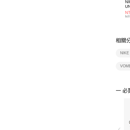
NI
U
1P
NT
統
NT
相關
NIKE
VOM
一 必