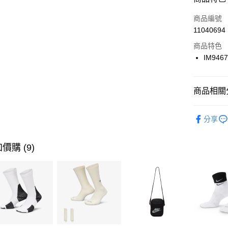
3 期 
商品編號
合作金
LINE Pay
11040694
華南商
Apple Pay
上海商
商品特色
國泰世
IM946
悠遊付
臺灣中
匯豐（
全盈+PAY
聯邦商
商品相關分
元大商
AFTEE先
玉山商
品牌
NI
相關說明
分享
台新國
【關於「A
兒童/青少
台灣樂
AFTEE
便利好安
運動類型
運送方式
價購 (9)
１．簡單
２．便利
促銷活動
7-11取貨
３．安心
每筆NT$1
【「AFT
宅配
１．於結帳
付」結帳
每筆NT$1
２．訂單
３．收到繳