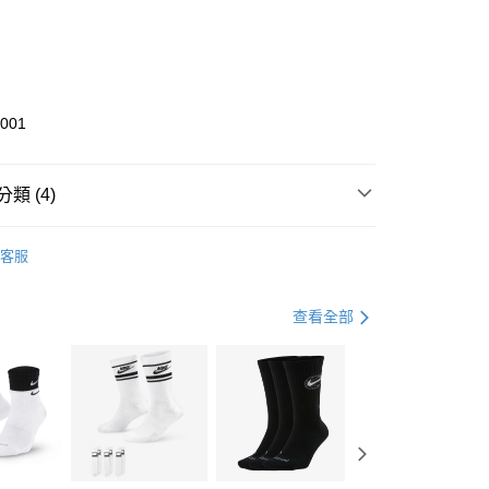
0 利率 每期
NT$1,333
21家銀行
庫商業銀行
第一商業銀行
業銀行
彰化商業銀行
業儲蓄銀行
台北富邦商業銀行
華商業銀行
兆豐國際商業銀行
7001
小企業銀行
台中商業銀行
台灣）商業銀行
華泰商業銀行
業銀行
遠東國際商業銀行
類 (4)
業銀行
永豐商業銀行
享後付
業銀行
星展（台灣）商業銀行
KE
全系列鞋款
客服
際商業銀行
中國信託商業銀行
FTEE先享後付」】
年
鞋類
休閒鞋
天信用卡公司
先享後付是「在收到商品之後才付款」的支付方式。 讓您購物簡單
心！
休閒戶外
鞋
查看全部
：不需註冊會員、不需綁卡、不需儲值。
：只要手機號碼，簡訊認證，即可結帳。
兒童/青少年｜鞋服6折起
(快速到店)
：先確認商品／服務後，再付款。
00，滿NT$1,500(含以上)免運費
EE先享後付」結帳流程】
方式選擇「AFTEE先享後付」後，將跳轉至「AFTEE先享後
頁面，進行簡訊認證並確認金額後，即可完成結帳。
00，滿NT$1,500(含以上)免運費
成立數日內，您將收到繳費通知簡訊。
費通知簡訊後14天內，點擊此簡訊中的連結，可透過四大超商