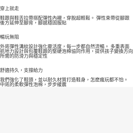
穿上就走
鞋跟與鞋舌拉帶搭配彈性內襯，穿脫超輕鬆。 彈性束帶從腳跟
後方延伸至腳背，腳感穩固服貼
暢玩無阻
外底彈性溝紋設計強化靈活度，每一步都自然流暢。 多重表面
抓地力設計與包覆鞋跟的堅硬泡棉協同作用，提供孩子變換方向
所需的防滑力與穩定性
舒適持久，支撐給力
我們強化了鞋頭，並以耐久材質打造鞋身，怎麽瘋玩都不怕。
中底的柔軟彈性泡棉，步步緩震