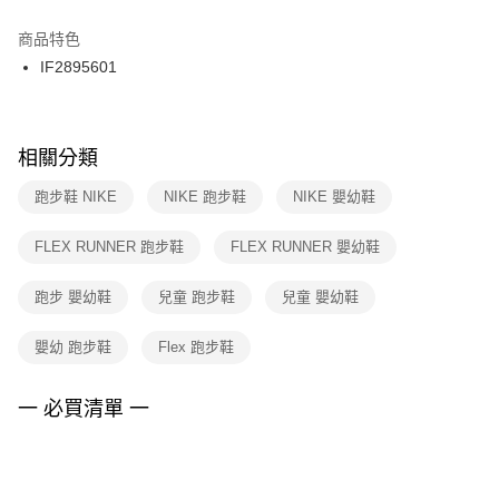
結帳頁面，進行簡訊認證並確認金額後，即可完成結帳。
２．訂單成立數日內，您將收到繳費通知簡訊。
商品特色
付款後門市自取
３．收到繳費通知簡訊後14天內，點擊此簡訊中的連結，可透過四大超商／
IF2895601
每筆NT$100，滿NT$1,500(含以上)免運費
ATM／網路銀行／等多元方式進行付款，方視為交易完成。
※ 請注意：結帳手續完成當下不需立刻繳費，但若您需要取消訂單，請聯絡
購買商品的店家。未經商家同意取消之訂單仍視為有效，需透過AFTEE先享
後付繳納相關費用。
※ 交易是否成功請以「AFTEE先享後付 」之結帳頁面顯示為準，若有關於
相關分類
是否繳費成功／繳費後需取消欲退款等相關疑問，請聯繫「AFTEE先享後付
客戶支援中心」
https://netprotections.freshdesk.com/support/home
跑步鞋 NIKE
NIKE 跑步鞋
NIKE 嬰幼鞋
【注意事項】
FLEX RUNNER 跑步鞋
FLEX RUNNER 嬰幼鞋
１．透過由恩沛科技股份有限公司提供之「AFTEE先享後付」服務完成之交
易，需依本服務之必要範圍內提供個人資料，並將交易相關給付款項請求債
權轉讓予恩沛科技股份有限公司。
跑步 嬰幼鞋
兒童 跑步鞋
兒童 嬰幼鞋
２．關於個人資料處理事宜，請瀏覽以下網址：
https://aftee.tw/terms/#terms3
嬰幼 跑步鞋
Flex 跑步鞋
３．未成年的使用者請事先徵得法定代理人或監護人之同意方可使用
「AFTEE先享後付」，若未經同意申辦者引起之損失，本公司不負相關責
任。
一 必買清單 一
４．使用「AFTEE先享後付」時，將依據個別帳號之用戶狀況，依本公司即
時審查核予不同之上限額度；若仍有額度不足之情形，本公司將視審查結果
請求用戶進行身份認證。
５．嚴禁一人註冊多個帳號或使用他人資訊註冊。若發現惡意使用之情形，
恩沛科技股份有限公司將有權停止該用戶之使用額度並採取法律行動。