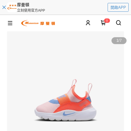
摩曼頓
開啟APP
立刻使用官方APP
0
1
/
7