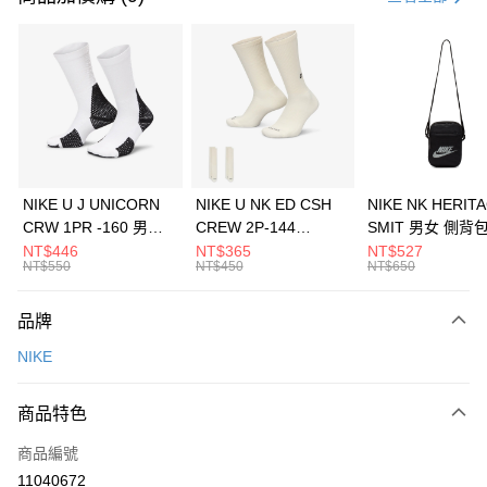
信用卡分期付款
3 期 0 利率 每期
NT$500
21家銀行
合作金庫商業銀行
第一商業銀行
LINE Pay
華南商業銀行
彰化商業銀行
Apple Pay
上海商業儲蓄銀行
台北富邦商業銀行
國泰世華商業銀行
兆豐國際商業銀行
悠遊付
臺灣中小企業銀行
台中商業銀行
NIKE U J UNICORN
NIKE U NK ED CSH
NIKE NK HERIT
匯豐（台灣）商業銀行
華泰商業銀行
CRW 1PR -160 男女
CREW 2P-144
SMIT 男女 側背
全盈+PAY
聯邦商業銀行
遠東國際商業銀行
中統襪 FZ3393100
EMBRDY 男女 短統襪
BA5871010
NT$446
NT$365
NT$527
元大商業銀行
永豐商業銀行
NT$550
NT$450
NT$650
AFTEE先享後付
FZ3073133
玉山商業銀行
星展（台灣）商業銀行
相關說明
台新國際商業銀行
中國信託商業銀行
品牌
【關於「AFTEE先享後付」】
台灣樂天信用卡公司
AFTEE先享後付是「在收到商品之後才付款」的支付方式。 讓您購物簡單
運送方式
NIKE
便利好安心！
１．簡單：不需註冊會員、不需綁卡、不需儲值。
7-11取貨(快速到店)
２．便利：只要手機號碼，簡訊認證，即可結帳。
商品特色
每筆NT$100，滿NT$1,500(含以上)免運費
３．安心：先確認商品／服務後，再付款。
商品編號
宅配
【「AFTEE先享後付」結帳流程】
１．於結帳方式選擇「AFTEE先享後付」後，將跳轉至「AFTEE先享後付」
11040672
每筆NT$100，滿NT$1,500(含以上)免運費