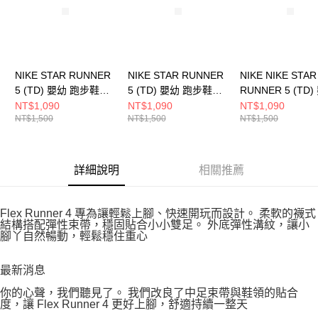
NIKE STAR RUNNER
NIKE STAR RUNNER
NIKE NIKE STAR
5 (TD) 嬰幼 跑步鞋
5 (TD) 嬰幼 跑步鞋
RUNNER 5 (TD
HF7006600
HF7006007
跑步鞋 HF70064
NT$1,090
NT$1,090
NT$1,090
NT$1,500
NT$1,500
NT$1,500
詳細說明
相關推薦
Flex Runner 4 專為讓輕鬆上腳、快速開玩而設計。 柔軟的襪式
結構搭配彈性束帶，穩固貼合小小雙足。 外底彈性溝紋，讓小
腳丫自然暢動，輕鬆穩住重心
最新消息
你的心聲，我們聽見了。 我們改良了中足束帶與鞋領的貼合
度，讓 Flex Runner 4 更好上腳，舒適持續一整天