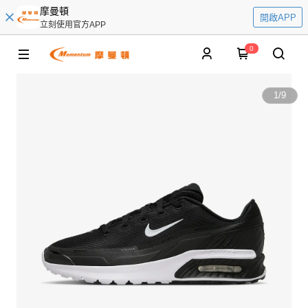
摩曼頓
開啟APP
立刻使用官方APP
0
1
/
9