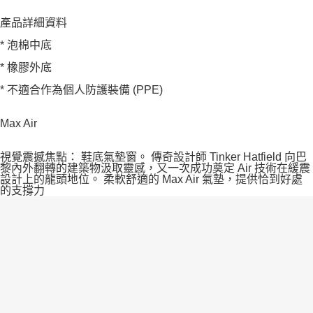
產品詳細資料
* 泡棉中底
* 橡膠外底
* 不適合作為個人防護裝備 (PPE)
Max Air
視覺震撼焦點： 鞋底氣墊窗。 傳奇設計師 Tinker Hatfield 向巴
黎內外翻轉的建築物汲取靈感，又一次成功奠定 Air 技術在緩震
設計上的龍頭地位。 柔軟舒適的 Max Air 氣墊，提供恰到好處
的支撐力