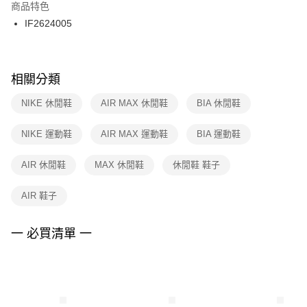
２．訂單成立數日內，您將收到繳費通知簡訊。
商品特色
付款後門市自取
３．收到繳費通知簡訊後14天內，點擊此簡訊中的連結，可透過四大超商／
IF2624005
每筆NT$100，滿NT$1,500(含以上)免運費
ATM／網路銀行／等多元方式進行付款，方視為交易完成。
※ 請注意：結帳手續完成當下不需立刻繳費，但若您需要取消訂單，請聯絡
購買商品的店家。未經商家同意取消之訂單仍視為有效，需透過AFTEE先享
後付繳納相關費用。
※ 交易是否成功請以「AFTEE先享後付 」之結帳頁面顯示為準，若有關於
相關分類
是否繳費成功／繳費後需取消欲退款等相關疑問，請聯繫「AFTEE先享後付
客戶支援中心」
https://netprotections.freshdesk.com/support/home
NIKE 休閒鞋
AIR MAX 休閒鞋
BIA 休閒鞋
【注意事項】
NIKE 運動鞋
AIR MAX 運動鞋
BIA 運動鞋
１．透過由恩沛科技股份有限公司提供之「AFTEE先享後付」服務完成之交
易，需依本服務之必要範圍內提供個人資料，並將交易相關給付款項請求債
權轉讓予恩沛科技股份有限公司。
AIR 休閒鞋
MAX 休閒鞋
休閒鞋 鞋子
２．關於個人資料處理事宜，請瀏覽以下網址：
https://aftee.tw/terms/#terms3
AIR 鞋子
３．未成年的使用者請事先徵得法定代理人或監護人之同意方可使用
「AFTEE先享後付」，若未經同意申辦者引起之損失，本公司不負相關責
任。
一 必買清單 一
４．使用「AFTEE先享後付」時，將依據個別帳號之用戶狀況，依本公司即
時審查核予不同之上限額度；若仍有額度不足之情形，本公司將視審查結果
請求用戶進行身份認證。
５．嚴禁一人註冊多個帳號或使用他人資訊註冊。若發現惡意使用之情形，
恩沛科技股份有限公司將有權停止該用戶之使用額度並採取法律行動。