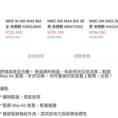
NIKE W AIR MAX BIA
NIKE AIR MAX BIA SE
NIKE AIR MAX D
女 休閒鞋 IO9414600
男 休閒鞋 IM5072001
男 休閒鞋 IH4119
NT$1,890
NT$1,990
NT$4,390
NT$2,700
NT$2,900
NT$6,300
詳細說明
相關推薦
舒適與造型合體。 俐落網布鞋面，有助保持足部涼爽；鞋跟
Max Air 氣墊，步步回彈。 你所要做的就是繫上鞋帶，出發！
優點
* 織物鞋面，透氣耐穿
* 鞋跟 Max Air 氣墊，輕量緩震
* 橡膠鬆餅格紋外底，提供抓地力與經典指標性