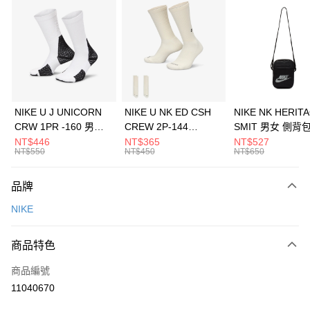
信用卡分期付款
3 期 0 利率 每期
NT$900
21家銀行
合作金庫商業銀行
第一商業銀行
LINE Pay
華南商業銀行
彰化商業銀行
Apple Pay
上海商業儲蓄銀行
台北富邦商業銀行
國泰世華商業銀行
兆豐國際商業銀行
悠遊付
臺灣中小企業銀行
台中商業銀行
NIKE U J UNICORN
NIKE U NK ED CSH
NIKE NK HERIT
匯豐（台灣）商業銀行
華泰商業銀行
CRW 1PR -160 男女
CREW 2P-144
SMIT 男女 側背
全盈+PAY
聯邦商業銀行
遠東國際商業銀行
中統襪 FZ3393100
EMBRDY 男女 短統襪
BA5871010
NT$446
NT$365
NT$527
元大商業銀行
永豐商業銀行
NT$550
NT$450
NT$650
AFTEE先享後付
FZ3073133
玉山商業銀行
星展（台灣）商業銀行
相關說明
台新國際商業銀行
中國信託商業銀行
品牌
【關於「AFTEE先享後付」】
台灣樂天信用卡公司
AFTEE先享後付是「在收到商品之後才付款」的支付方式。 讓您購物簡單
運送方式
NIKE
便利好安心！
１．簡單：不需註冊會員、不需綁卡、不需儲值。
7-11取貨(快速到店)
２．便利：只要手機號碼，簡訊認證，即可結帳。
商品特色
每筆NT$100，滿NT$1,500(含以上)免運費
３．安心：先確認商品／服務後，再付款。
商品編號
宅配
【「AFTEE先享後付」結帳流程】
１．於結帳方式選擇「AFTEE先享後付」後，將跳轉至「AFTEE先享後付」
11040670
每筆NT$100，滿NT$1,500(含以上)免運費
結帳頁面，進行簡訊認證並確認金額後，即可完成結帳。