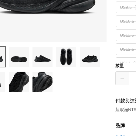
US9.5
US10.5
US11.5
US12.5
US14（
數量
付款與運
超取滿NT$
付款方式
品牌