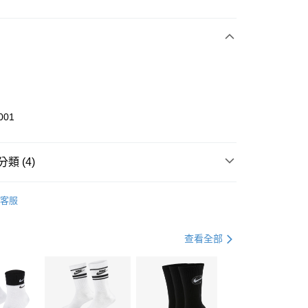
次付款
期付款
0 利率 每期
NT$733
21家銀行
庫商業銀行
第一商業銀行
業銀行
彰化商業銀行
業儲蓄銀行
台北富邦商業銀行
華商業銀行
兆豐國際商業銀行
001
小企業銀行
台中商業銀行
台灣）商業銀行
華泰商業銀行
業銀行
遠東國際商業銀行
類 (4)
業銀行
永豐商業銀行
享後付
業銀行
星展（台灣）商業銀行
KE
全系列鞋款
客服
際商業銀行
中國信託商業銀行
FTEE先享後付」】
鞋類
休閒鞋
天信用卡公司
先享後付是「在收到商品之後才付款」的支付方式。 讓您購物簡單
心！
休閒戶外
鞋
查看全部
：不需註冊會員、不需綁卡、不需儲值。
：只要手機號碼，簡訊認證，即可結帳。
專區⬇
(快速到店)
：先確認商品／服務後，再付款。
00，滿NT$1,500(含以上)免運費
EE先享後付」結帳流程】
方式選擇「AFTEE先享後付」後，將跳轉至「AFTEE先享後