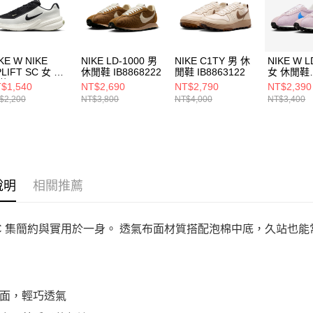
動。
KE W NIKE
NIKE LD-1000 男
NIKE C1TY 男 休
NIKE W L
LIFT SC 女 休
休閒鞋 IB8868222
閒鞋 IB8863122
女 休閒鞋
 IB2766100
IF176150
$1,540
NT$2,690
NT$2,790
NT$2,390
$2,200
NT$3,800
NT$4,000
NT$3,400
說明
相關推薦
ft SC 集簡約與實用於一身。 透氣布面材質搭配泡棉中底，久站
面，輕巧透氣