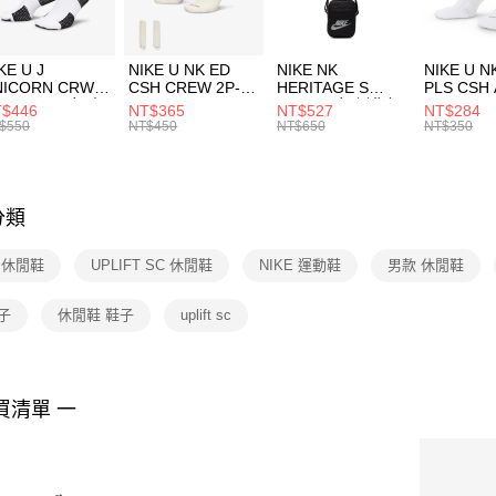
付」結帳
每筆NT$1
２．訂單
３．收到繳
付款後門
KE U J
NIKE U NK ED
NIKE NK
NIKE U N
／ATM／
NICORN CRW
CSH CREW 2P-
HERITAGE S
PLS CSH 
每筆NT$1
※ 請注意
R -160 男女 中
144 EMBRDY 男
SMIT 男女 側背包
144 DBL
$446
NT$365
NT$527
NT$284
絡購買商品
襪 FZ3393100
女 短統襪
BA5871010
襪 DH405
$550
NT$450
NT$650
NT$350
先享後付
FZ3073133
※ 交易是
是否繳費成
付客戶支
分類
【注意事
１．透過由
E 休閒鞋
UPLIFT SC 休閒鞋
NIKE 運動鞋
男款 休閒鞋
交易，需
求債權轉
２．關於
鞋子
休閒鞋 鞋子
uplift sc
https://aft
３．未成
「AFTE
任。
買清單 一
４．使用「
即時審查
結果請求
５．嚴禁
形，恩沛