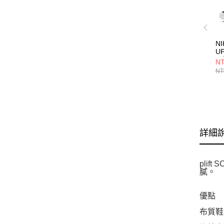
NI
UP
閒鞋
NT
NT
詳細
pli
膩。
優點
布質鞋