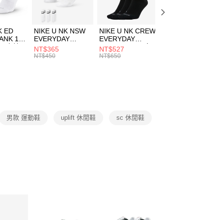
頁面，進行簡訊認證並確認金額後，即可完成結帳。
00，滿NT$1,500(含以上)免運費
成立數日內，您將收到繳費通知簡訊。
費通知簡訊後14天內，點擊此簡訊中的連結，可透過四大超商
市自取
K ED
NIKE U NK NSW
NIKE U NK CREW
NIKE U NK
網路銀行／等多元方式進行付款，方視為交易完成。
ANK 1P
EVERYDAY
EVERYDAY
EVERYDAY LTW
00，滿NT$1,500(含以上)免運費
：結帳手續完成當下不需立刻繳費，但若您需要取消訂單，請聯
 男 中統
ESSENTIAL CR
BBALL 3PR 男女
ANKLE 3PR 男女
NT$365
NT$527
NT$365
的店家。未經商家同意取消之訂單仍視為有效，需透過AFTEE
8104
男女 短統襪
長統襪
踝襪 SX7677010
NT$450
NT$650
NT$450
繳納相關費用。
DX5089103
DA2123010
否成功請以「AFTEE先享後付 」之結帳頁面顯示為準，若有關於
功／繳費後需取消欲退款等相關疑問，請聯繫「AFTEE先享後
援中心」
https://netprotections.freshdesk.com/support/home
項】
恩沛科技股份有限公司提供之「AFTEE先享後付」服務完成之
男款 運動鞋
uplift 休閒鞋
sc 休閒鞋
依本服務之必要範圍內提供個人資料，並將交易相關給付款項請
讓予恩沛科技股份有限公司。
個人資料處理事宜，請瀏覽以下網址：
ee.tw/terms/#terms3
年的使用者請事先徵得法定代理人或監護人之同意方可使用
E先享後付」，若未經同意申辦者引起之損失，本公司不負相關責
AFTEE先享後付」時，將依據個別帳號之用戶狀況，依本公司
核予不同之上限額度；若仍有額度不足之情形，本公司將視審查
用戶進行身份認證。
一人註冊多個帳號或使用他人資訊註冊。若發現惡意使用之情
科技股份有限公司將有權停止該用戶之使用額度並採取法律行