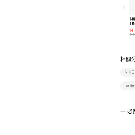
NI
U
1P
NT
統
NT
相關
NIK
sc 
一 必