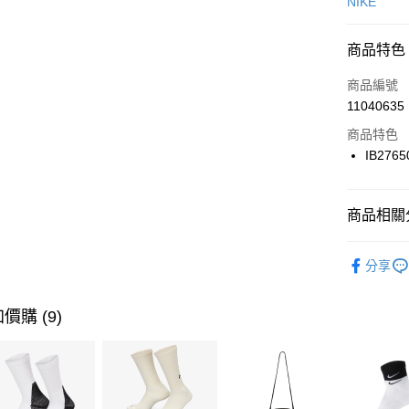
信用卡一
NIKE
信用卡分
商品特色
3 期 
商品編號
合作金
LINE Pay
11040635
華南商
Apple Pay
上海商
商品特色
國泰世
IB2765
悠遊付
臺灣中
匯豐（
全盈+PAY
聯邦商
商品相關分
元大商
AFTEE先
玉山商
品牌
NI
相關說明
分享
台新國
【關於「A
男性商品
台灣樂
AFTEE
便利好安
運動類型
運送方式
價購 (9)
１．簡單
２．便利
限時降價
7-11取貨
３．安心
每筆NT$1
【「AFT
宅配
１．於結帳