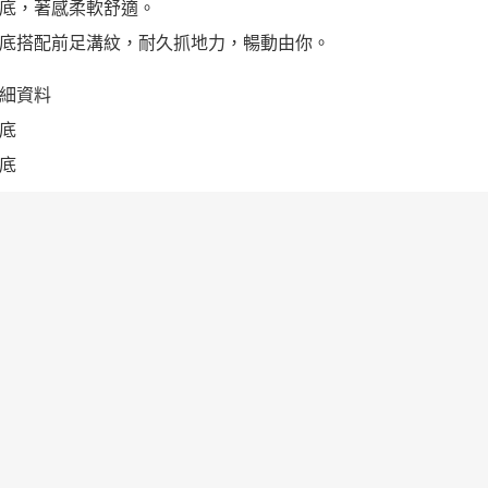
底，著感柔軟舒適。
底搭配前足溝紋，耐久抓地力，暢動由你。
細資料
底
底