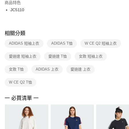
２．訂單成立數日內，您將收到繳費通知簡訊。
商品特色
付款後門市自取
３．收到繳費通知簡訊後14天內，點擊此簡訊中的連結，可透過四大超商／
JC5110
每筆NT$100，滿NT$1,500(含以上)免運費
ATM／網路銀行／等多元方式進行付款，方視為交易完成。
※ 請注意：結帳手續完成當下不需立刻繳費，但若您需要取消訂單，請聯絡
購買商品的店家。未經商家同意取消之訂單仍視為有效，需透過AFTEE先享
後付繳納相關費用。
※ 交易是否成功請以「AFTEE先享後付 」之結帳頁面顯示為準，若有關於
相關分類
是否繳費成功／繳費後需取消欲退款等相關疑問，請聯繫「AFTEE先享後付
客戶支援中心」
https://netprotections.freshdesk.com/support/home
ADIDAS 短袖上衣
ADIDAS T恤
W CE Q2 短袖上衣
【注意事項】
愛迪達 短袖上衣
愛迪達 T恤
女款 短袖上衣
１．透過由恩沛科技股份有限公司提供之「AFTEE先享後付」服務完成之交
易，需依本服務之必要範圍內提供個人資料，並將交易相關給付款項請求債
權轉讓予恩沛科技股份有限公司。
女款 T恤
ADIDAS 上衣
愛迪達 上衣
２．關於個人資料處理事宜，請瀏覽以下網址：
https://aftee.tw/terms/#terms3
W CE Q2 T恤
３．未成年的使用者請事先徵得法定代理人或監護人之同意方可使用
「AFTEE先享後付」，若未經同意申辦者引起之損失，本公司不負相關責
任。
一 必買清單 一
４．使用「AFTEE先享後付」時，將依據個別帳號之用戶狀況，依本公司即
時審查核予不同之上限額度；若仍有額度不足之情形，本公司將視審查結果
請求用戶進行身份認證。
５．嚴禁一人註冊多個帳號或使用他人資訊註冊。若發現惡意使用之情形，
恩沛科技股份有限公司將有權停止該用戶之使用額度並採取法律行動。