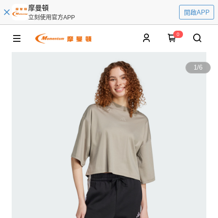
摩曼頓
開啟APP
立刻使用官方APP
0
1
/
6