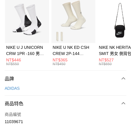
信用卡分期付款
3 期 0 利率 每期
NT$496
21家銀行
合作金庫商業銀行
第一商業銀行
LINE Pay
華南商業銀行
彰化商業銀行
Apple Pay
上海商業儲蓄銀行
台北富邦商業銀行
國泰世華商業銀行
兆豐國際商業銀行
悠遊付
臺灣中小企業銀行
台中商業銀行
NIKE U J UNICORN
NIKE U NK ED CSH
NIKE NK HERIT
匯豐（台灣）商業銀行
華泰商業銀行
CRW 1PR -160 男女
CREW 2P-144
SMIT 男女 側背
全盈+PAY
聯邦商業銀行
遠東國際商業銀行
中統襪 FZ3393100
EMBRDY 男女 短統襪
BA5871010
NT$446
NT$365
NT$527
元大商業銀行
永豐商業銀行
NT$550
NT$450
NT$650
AFTEE先享後付
FZ3073133
玉山商業銀行
星展（台灣）商業銀行
相關說明
台新國際商業銀行
中國信託商業銀行
品牌
【關於「AFTEE先享後付」】
台灣樂天信用卡公司
AFTEE先享後付是「在收到商品之後才付款」的支付方式。 讓您購物簡單
運送方式
ADIDAS
便利好安心！
１．簡單：不需註冊會員、不需綁卡、不需儲值。
7-11取貨(快速到店)
２．便利：只要手機號碼，簡訊認證，即可結帳。
商品特色
每筆NT$100，滿NT$1,500(含以上)免運費
３．安心：先確認商品／服務後，再付款。
商品編號
宅配
【「AFTEE先享後付」結帳流程】
１．於結帳方式選擇「AFTEE先享後付」後，將跳轉至「AFTEE先享後付」
11039671
每筆NT$100，滿NT$1,500(含以上)免運費
結帳頁面，進行簡訊認證並確認金額後，即可完成結帳。