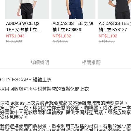
ADIDAS W CE Q2
ADIDAS 3S TEE 男 短
ADIDAS 3S TEE
TEE 女 短袖上衣
袖上衣 KC8636
袖上衣 KY8127
JF3404
NT$1,043
NT$1,032
NT$1,192
NT$1,490
NT$1,290
NT$1,490
詳細說明
相關推薦
CITY ESCAPE 短袖上衣
採用回收與可再生材質製成的寬鬆休閒上衣
這款 adidas 上衣最適合想要放鬆又不須離開城市的時刻穿著。
穿上這件上衣，即刻前往你最愛的公園、咖啡廳，或沈浸在一本
好書當中。寬鬆版型和短袖設計提供休閒舒適著感，讓你放鬆享
受休息時光。
我們選擇使用回收材質，重複利用已製造的材料，有助於減少廢