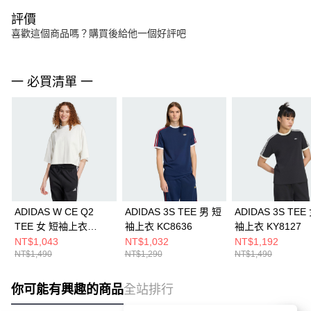
評價
喜歡這個商品嗎？購買後給他一個好評吧
一 必買清單 一
ADIDAS W CE Q2
ADIDAS 3S TEE 男 短
ADIDAS 3S TEE
TEE 女 短袖上衣
袖上衣 KC8636
袖上衣 KY8127
JF3404
NT$1,043
NT$1,032
NT$1,192
NT$1,490
NT$1,290
NT$1,490
你可能有興趣的商品
全站排行