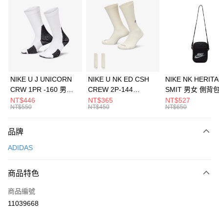
信用卡分期付款
3 期 0 利率 每期
NT$630
21家銀行
合作金庫商業銀行
第一商業銀行
LINE Pay
華南商業銀行
彰化商業銀行
Apple Pay
上海商業儲蓄銀行
台北富邦商業銀行
國泰世華商業銀行
兆豐國際商業銀行
悠遊付
臺灣中小企業銀行
台中商業銀行
NIKE U J UNICORN
NIKE U NK ED CSH
NIKE NK HERIT
匯豐（台灣）商業銀行
華泰商業銀行
CRW 1PR -160 男女
CREW 2P-144
SMIT 男女 側背
全盈+PAY
聯邦商業銀行
遠東國際商業銀行
中統襪 FZ3393100
EMBRDY 男女 短統襪
BA5871010
NT$446
NT$365
NT$527
元大商業銀行
永豐商業銀行
NT$550
NT$450
NT$650
AFTEE先享後付
FZ3073133
玉山商業銀行
星展（台灣）商業銀行
相關說明
台新國際商業銀行
中國信託商業銀行
品牌
【關於「AFTEE先享後付」】
台灣樂天信用卡公司
AFTEE先享後付是「在收到商品之後才付款」的支付方式。 讓您購物簡單
運送方式
ADIDAS
便利好安心！
１．簡單：不需註冊會員、不需綁卡、不需儲值。
7-11取貨(快速到店)
２．便利：只要手機號碼，簡訊認證，即可結帳。
商品特色
每筆NT$100，滿NT$1,500(含以上)免運費
３．安心：先確認商品／服務後，再付款。
商品編號
宅配
【「AFTEE先享後付」結帳流程】
１．於結帳方式選擇「AFTEE先享後付」後，將跳轉至「AFTEE先享後付」
11039668
每筆NT$100，滿NT$1,500(含以上)免運費
結帳頁面，進行簡訊認證並確認金額後，即可完成結帳。