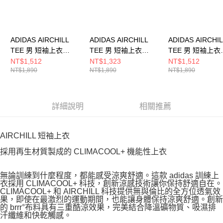
ADIDAS AIRCHILL
ADIDAS AIRCHILL
ADIDAS AIRCHI
TEE 男 短袖上衣
TEE 男 短袖上衣
TEE 男 短袖上衣
KT3260
JI8195
KE2389
NT$1,512
NT$1,323
NT$1,512
NT$1,890
NT$1,890
NT$1,890
詳細說明
相關推薦
AIRCHILL 短袖上衣
採用再生材質製成的 CLIMACOOL+ 機能性上衣
無論訓練到什麼程度，都能感受涼爽舒適。這款 adidas 訓練上
衣採用 CLIMACOOL+ 科技，創新涼感技術讓你保持舒適自在。
CLIMACOOL+ 和 AIRCHILL 科技提供無與倫比的全方位透氣效
果，即使在最激烈的運動期間，也能讓身體保持涼爽舒適。創新
的 brrr°布料具有三重酷涼效果，完美結合降溫礦物質、吸濕排
汗纖維和快乾觸感。