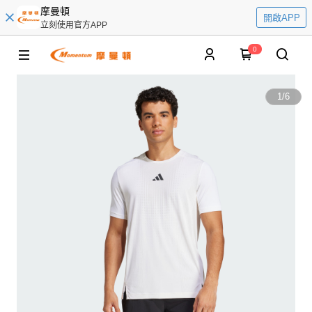
摩曼頓
開啟APP
立刻使用官方APP
0
1
/
6