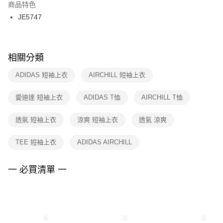
２．訂單成立數日內，您將收到繳費通知簡訊。
商品特色
付款後門市自取
３．收到繳費通知簡訊後14天內，點擊此簡訊中的連結，可透過四大超商／
JE5747
每筆NT$100，滿NT$1,500(含以上)免運費
ATM／網路銀行／等多元方式進行付款，方視為交易完成。
※ 請注意：結帳手續完成當下不需立刻繳費，但若您需要取消訂單，請聯絡
購買商品的店家。未經商家同意取消之訂單仍視為有效，需透過AFTEE先享
後付繳納相關費用。
※ 交易是否成功請以「AFTEE先享後付 」之結帳頁面顯示為準，若有關於
相關分類
是否繳費成功／繳費後需取消欲退款等相關疑問，請聯繫「AFTEE先享後付
客戶支援中心」
https://netprotections.freshdesk.com/support/home
ADIDAS 短袖上衣
AIRCHILL 短袖上衣
【注意事項】
愛迪達 短袖上衣
ADIDAS T恤
AIRCHILL T恤
１．透過由恩沛科技股份有限公司提供之「AFTEE先享後付」服務完成之交
易，需依本服務之必要範圍內提供個人資料，並將交易相關給付款項請求債
權轉讓予恩沛科技股份有限公司。
透氣 短袖上衣
涼爽 短袖上衣
透氣 涼爽
２．關於個人資料處理事宜，請瀏覽以下網址：
https://aftee.tw/terms/#terms3
TEE 短袖上衣
ADIDAS AIRCHILL
３．未成年的使用者請事先徵得法定代理人或監護人之同意方可使用
「AFTEE先享後付」，若未經同意申辦者引起之損失，本公司不負相關責
任。
一 必買清單 一
４．使用「AFTEE先享後付」時，將依據個別帳號之用戶狀況，依本公司即
時審查核予不同之上限額度；若仍有額度不足之情形，本公司將視審查結果
請求用戶進行身份認證。
５．嚴禁一人註冊多個帳號或使用他人資訊註冊。若發現惡意使用之情形，
恩沛科技股份有限公司將有權停止該用戶之使用額度並採取法律行動。