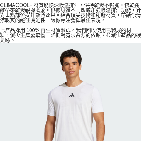
CLIMACOOL+ 材質能快速吸濕排汗，保持乾爽不黏膩。快乾纖
維帶來乾爽親膚著感。根據身體不同區域加強吸濕排汗功能，針
對重點部位提升散熱效果。結合頂尖技術和創新材質，帶給你清
涼乾爽的絕佳機能性，讓你專注發揮最佳表現。
此產品採用 100% 再生材質製成。我們回收使用已製成的材
料，減少生產廢棄物、降低對有限資源的依賴，並減少產品的碳
足跡。