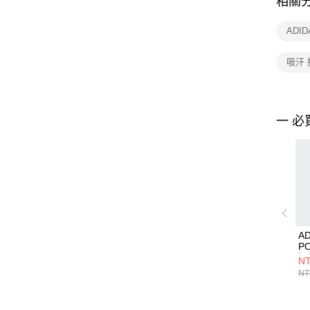
相關
ADI
吸汗 
一 必
AD
PO
短
NT
NT