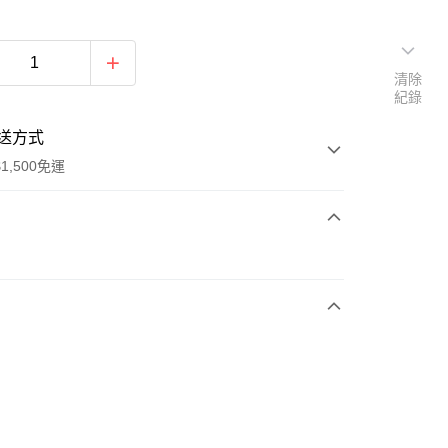
清除
紀錄
送方式
1,500免運
次付款
期付款
0 利率 每期
NT$563
21家銀行
庫商業銀行
第一商業銀行
業銀行
彰化商業銀行
業儲蓄銀行
台北富邦商業銀行
華商業銀行
兆豐國際商業銀行
小企業銀行
台中商業銀行