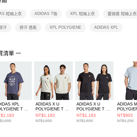
分類
【注意事
１．透過由
DAS 短袖上衣
ADIDAS T恤
XPL 短袖上衣
愛迪達 短袖上衣
交易，需
求債權轉
２．關於
排汗
排汗 透氣
XPL POLYGIENE
ADIDAS XPL
https://aft
３．未成
「AFTE
任。
買清單 一
４．使用「
即時審查
結果請求
５．嚴禁
形，恩沛
動。
IDAS XPL
ADIDAS X U
ADIDAS X U
ADIDAS 
LYGIENE T 男
POLYGIENE T 男
POLYGIENE T 男
POLYGIE
袖上衣 JI8318
女 短袖上衣
女 短袖上衣
短袖上衣 J
$1,183
NT$1,183
NT$1,183
NT$903
KA3283
KA5149
$1,690
NT$1,690
NT$1,690
NT$1,290