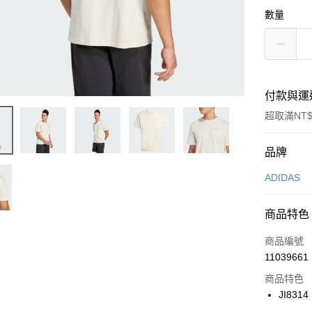
數量
付款與運
超取滿NT$
付款方式
品牌
信用卡一
ADIDAS
信用卡分
商品特色
3 期 
商品編號
合作金
LINE Pay
11039661
華南商
Apple Pay
上海商
商品特色
國泰世
JI8314
悠遊付
臺灣中