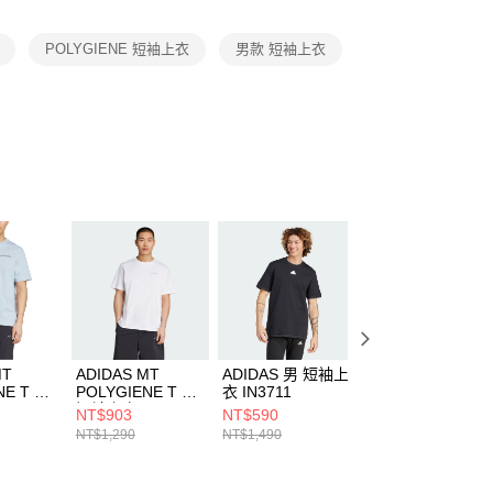
項】
恩沛科技股份有限公司提供之「AFTEE先享後付」服務完成之
POLYGIENE 短袖上衣
男款 短袖上衣
依本服務之必要範圍內提供個人資料，並將交易相關給付款項請
讓予恩沛科技股份有限公司。
個人資料處理事宜，請瀏覽以下網址：
ee.tw/terms/#terms3
年的使用者請事先徵得法定代理人或監護人之同意方可使用
E先享後付」，若未經同意申辦者引起之損失，本公司不負相關責
AFTEE先享後付」時，將依據個別帳號之用戶狀況，依本公司
核予不同之上限額度；若仍有額度不足之情形，本公司將視審查
用戶進行身份認證。
一人註冊多個帳號或使用他人資訊註冊。若發現惡意使用之情
科技股份有限公司將有權停止該用戶之使用額度並採取法律行
MT
ADIDAS MT
ADIDAS 男 短袖上
ADIDAS 男 短袖
NE T 男
POLYGIENE T 男
衣 IN3711
衣 JF9139
I8326
短袖上衣 JI8327
NT$903
NT$590
NT$590
NT$1,290
NT$1,490
NT$1,490