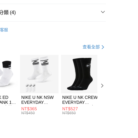
台灣）商業銀行
華泰商業銀行
業銀行
遠東國際商業銀行
類 (4)
業銀行
永豐商業銀行
享後付
業銀行
星展（台灣）商業銀行
IDAS
服飾
客服
際商業銀行
中國信託商業銀行
FTEE先享後付」】
上衣
短袖上衣
天信用卡公司
先享後付是「在收到商品之後才付款」的支付方式。 讓您購物簡單
心！
登山健行
服飾
查看全部
：不需註冊會員、不需綁卡、不需儲值。
：只要手機號碼，簡訊認證，即可結帳。
清爽穿搭｜短袖上衣4折起
(快速到店)
：先確認商品／服務後，再付款。
00，滿NT$1,500(含以上)免運費
EE先享後付」結帳流程】
方式選擇「AFTEE先享後付」後，將跳轉至「AFTEE先享後
頁面，進行簡訊認證並確認金額後，即可完成結帳。
00，滿NT$1,500(含以上)免運費
成立數日內，您將收到繳費通知簡訊。
費通知簡訊後14天內，點擊此簡訊中的連結，可透過四大超商
市自取
K ED
NIKE U NK NSW
NIKE U NK CREW
NIKE U NK
網路銀行／等多元方式進行付款，方視為交易完成。
ANK 1P
EVERYDAY
EVERYDAY
EVERYDAY LTW
00，滿NT$1,500(含以上)免運費
：結帳手續完成當下不需立刻繳費，但若您需要取消訂單，請聯
 男 中統
ESSENTIAL CR
BBALL 3PR 男女
ANKLE 3PR 男女
NT$365
NT$527
NT$365
的店家。未經商家同意取消之訂單仍視為有效，需透過AFTEE
8104
男女 短統襪
長統襪
踝襪 SX7677010
NT$450
NT$650
NT$450
繳納相關費用。
DX5089103
DA2123010
否成功請以「AFTEE先享後付 」之結帳頁面顯示為準，若有關於
功／繳費後需取消欲退款等相關疑問，請聯繫「AFTEE先享後
援中心」
https://netprotections.freshdesk.com/support/home