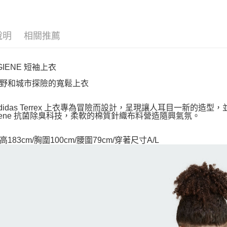
說明
相關推薦
GIENE 短袖上衣
野和城市探險的寬鬆上衣
adidas Terrex 上衣專為冒險而設計，呈現讓人耳目一新的
ygiene 抗菌除臭科技，柔軟的棉質針織布料營造隨興氣氛。
183cm/胸圍100cm/腰圍79cm/穿著尺寸A/L