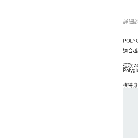
詳細
POLY
適合越
這款 
Pol
模特身高