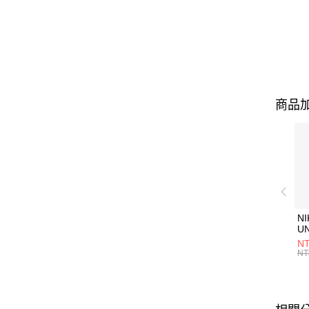
商品加
NI
U
1P
NT
統
NT