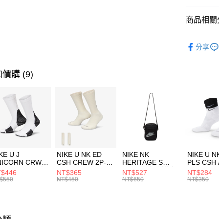
匯豐（
全盈+PAY
聯邦商
商品相關分
元大商
AFTEE先
玉山商
品牌
AD
相關說明
分享
台新國
【關於「A
男性商品
台灣樂
AFTEE
便利好安
運動類型
運送方式
價購 (9)
１．簡單
２．便利
促銷活動
7-11取貨
３．安心
每筆NT$1
【「AFT
宅配
１．於結帳
付」結帳
每筆NT$1
２．訂單
３．收到繳
付款後門
KE U J
NIKE U NK ED
NIKE NK
NIKE U N
／ATM／
NICORN CRW
CSH CREW 2P-
HERITAGE S
PLS CSH 
每筆NT$1
※ 請注意
R -160 男女 中
144 EMBRDY 男
SMIT 男女 側背包
144 DBL
$446
NT$365
NT$527
NT$284
絡購買商品
襪 FZ3393100
女 短統襪
BA5871010
襪 DH405
$550
NT$450
NT$650
NT$350
先享後付
FZ3073133
※ 交易是
是否繳費成
付客戶支