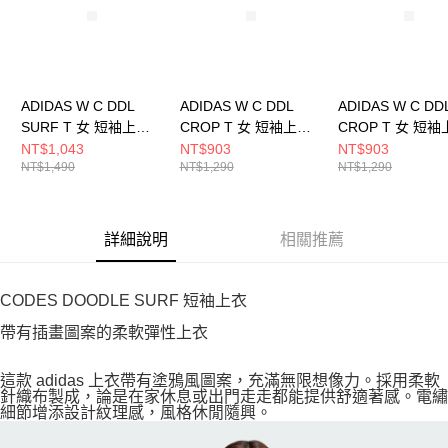
ADIDAS W C DDL
ADIDAS W C DDL
ADIDAS W C DD
SURF T 女 短袖上衣
CROP T 女 短袖上衣
CROP T 女 短
JX5330
JX5325
JX5326
NT$1,043
NT$903
NT$903
NT$1,490
NT$1,290
NT$1,290
詳細說明
相關推薦
CODES DOODLE SURF 短袖上衣
帶有插畫圖案的柔軟彈性上衣
這款 adidas 上衣帶有塗鴉風圖案，充滿無限想像力。採用柔軟
針織布製成，論是在家休息或出門走走都能提供舒適著感。電繡
細節增添設計紋理感，風格休閒隨興。