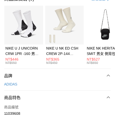
信用卡分期付款
3 期 0 利率 每期
NT$496
21家銀行
合作金庫商業銀行
第一商業銀行
LINE Pay
華南商業銀行
彰化商業銀行
Apple Pay
上海商業儲蓄銀行
台北富邦商業銀行
國泰世華商業銀行
兆豐國際商業銀行
悠遊付
臺灣中小企業銀行
台中商業銀行
NIKE U J UNICORN
NIKE U NK ED CSH
NIKE NK HERIT
匯豐（台灣）商業銀行
華泰商業銀行
CRW 1PR -160 男女
CREW 2P-144
SMIT 男女 側背
全盈+PAY
聯邦商業銀行
遠東國際商業銀行
中統襪 FZ3393100
EMBRDY 男女 短統襪
BA5871010
NT$446
NT$365
NT$527
元大商業銀行
永豐商業銀行
NT$550
NT$450
NT$650
AFTEE先享後付
FZ3073133
玉山商業銀行
星展（台灣）商業銀行
相關說明
台新國際商業銀行
中國信託商業銀行
品牌
【關於「AFTEE先享後付」】
台灣樂天信用卡公司
AFTEE先享後付是「在收到商品之後才付款」的支付方式。 讓您購物簡單
運送方式
ADIDAS
便利好安心！
１．簡單：不需註冊會員、不需綁卡、不需儲值。
7-11取貨(快速到店)
２．便利：只要手機號碼，簡訊認證，即可結帳。
商品特色
每筆NT$100，滿NT$1,500(含以上)免運費
３．安心：先確認商品／服務後，再付款。
商品編號
宅配
【「AFTEE先享後付」結帳流程】
１．於結帳方式選擇「AFTEE先享後付」後，將跳轉至「AFTEE先享後付」
11039608
每筆NT$100，滿NT$1,500(含以上)免運費