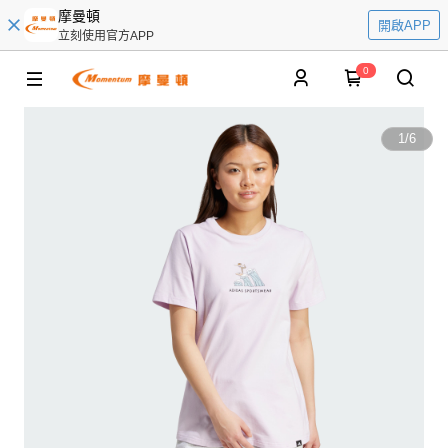
摩曼頓
開啟APP
立刻使用官方APP
0
1
/
6