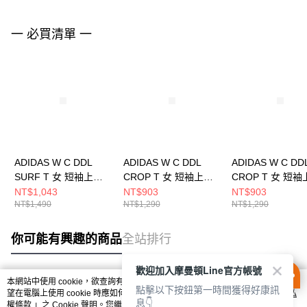
一 必買清單 一
ADIDAS W C DDL
ADIDAS W C DDL
ADIDAS W C DD
SURF T 女 短袖上衣
CROP T 女 短袖上衣
CROP T 女 短
JX5330
JX5325
JX5326
NT$1,043
NT$903
NT$903
NT$1,490
NT$1,290
NT$1,290
你可能有興趣的商品
全站排行
歡迎加入摩曼頓Line官方帳號
本網站中使用 cookie，欲查詢有關本網站使用 cookie 方式之詳情，及若您不希
點擊以下按鈕第一時間獲得好康訊
熱門標籤
望在電腦上使用 cookie 時應如何變更電腦的 cookie 設定，請參閱本網站「
隱私
息👇
權條款
」之 Cookie 聲明。您繼續使用本網站即表示您同意本公司得按本網站使