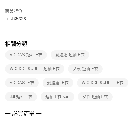
結帳頁面，進行簡訊認證並確認金額後，即可完成結帳。
２．訂單成立數日內，您將收到繳費通知簡訊。
商品特色
付款後門市自取
３．收到繳費通知簡訊後14天內，點擊此簡訊中的連結，可透過四大超商／
JX5328
每筆NT$100，滿NT$1,500(含以上)免運費
ATM／網路銀行／等多元方式進行付款，方視為交易完成。
※ 請注意：結帳手續完成當下不需立刻繳費，但若您需要取消訂單，請聯絡
購買商品的店家。未經商家同意取消之訂單仍視為有效，需透過AFTEE先享
後付繳納相關費用。
※ 交易是否成功請以「AFTEE先享後付 」之結帳頁面顯示為準，若有關於
相關分類
是否繳費成功／繳費後需取消欲退款等相關疑問，請聯繫「AFTEE先享後付
客戶支援中心」
https://netprotections.freshdesk.com/support/home
ADIDAS 短袖上衣
愛迪達 短袖上衣
【注意事項】
W C DDL SURF T 短袖上衣
女款 短袖上衣
１．透過由恩沛科技股份有限公司提供之「AFTEE先享後付」服務完成之交
易，需依本服務之必要範圍內提供個人資料，並將交易相關給付款項請求債
權轉讓予恩沛科技股份有限公司。
ADIDAS 上衣
愛迪達 上衣
W C DDL SURF T 上衣
２．關於個人資料處理事宜，請瀏覽以下網址：
https://aftee.tw/terms/#terms3
ddl 短袖上衣
短袖上衣 surf
女性 短袖上衣
３．未成年的使用者請事先徵得法定代理人或監護人之同意方可使用
「AFTEE先享後付」，若未經同意申辦者引起之損失，本公司不負相關責
任。
一 必買清單 一
４．使用「AFTEE先享後付」時，將依據個別帳號之用戶狀況，依本公司即
時審查核予不同之上限額度；若仍有額度不足之情形，本公司將視審查結果
請求用戶進行身份認證。
５．嚴禁一人註冊多個帳號或使用他人資訊註冊。若發現惡意使用之情形，
恩沛科技股份有限公司將有權停止該用戶之使用額度並採取法律行動。