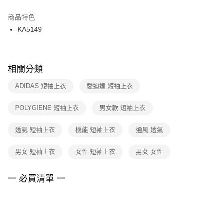
結帳頁面，進行簡訊認證並確認金額後，即可完成結帳。
２．訂單成立數日內，您將收到繳費通知簡訊。
商品特色
付款後門市自取
３．收到繳費通知簡訊後14天內，點擊此簡訊中的連結，可透過四大超商／
KA5149
每筆NT$100，滿NT$1,500(含以上)免運費
ATM／網路銀行／等多元方式進行付款，方視為交易完成。
※ 請注意：結帳手續完成當下不需立刻繳費，但若您需要取消訂單，請聯絡
購買商品的店家。未經商家同意取消之訂單仍視為有效，需透過AFTEE先享
後付繳納相關費用。
※ 交易是否成功請以「AFTEE先享後付 」之結帳頁面顯示為準，若有關於
相關分類
是否繳費成功／繳費後需取消欲退款等相關疑問，請聯繫「AFTEE先享後付
客戶支援中心」
https://netprotections.freshdesk.com/support/home
ADIDAS 短袖上衣
愛迪達 短袖上衣
【注意事項】
POLYGIENE 短袖上衣
男女款 短袖上衣
１．透過由恩沛科技股份有限公司提供之「AFTEE先享後付」服務完成之交
易，需依本服務之必要範圍內提供個人資料，並將交易相關給付款項請求債
權轉讓予恩沛科技股份有限公司。
透氣 短袖上衣
機能 短袖上衣
通風 透氣
２．關於個人資料處理事宜，請瀏覽以下網址：
https://aftee.tw/terms/#terms3
男女 短袖上衣
女性 短袖上衣
男女 女性
３．未成年的使用者請事先徵得法定代理人或監護人之同意方可使用
「AFTEE先享後付」，若未經同意申辦者引起之損失，本公司不負相關責
任。
一 必買清單 一
４．使用「AFTEE先享後付」時，將依據個別帳號之用戶狀況，依本公司即
時審查核予不同之上限額度；若仍有額度不足之情形，本公司將視審查結果
請求用戶進行身份認證。
５．嚴禁一人註冊多個帳號或使用他人資訊註冊。若發現惡意使用之情形，
恩沛科技股份有限公司將有權停止該用戶之使用額度並採取法律行動。