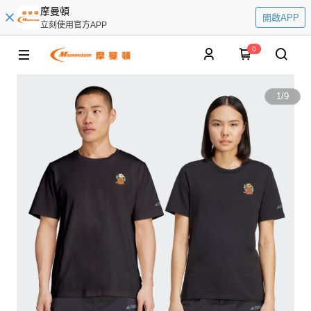
摩曼頓
開啟APP
立刻使用官方APP
0
1
/
9