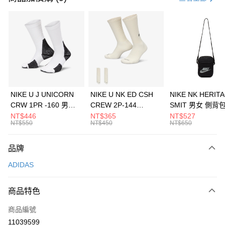
信用卡分期付款
3 期 0 利率 每期
NT$563
21家銀行
合作金庫商業銀行
第一商業銀行
LINE Pay
華南商業銀行
彰化商業銀行
Apple Pay
上海商業儲蓄銀行
台北富邦商業銀行
國泰世華商業銀行
兆豐國際商業銀行
悠遊付
臺灣中小企業銀行
台中商業銀行
NIKE U J UNICORN
NIKE U NK ED CSH
NIKE NK HERIT
匯豐（台灣）商業銀行
華泰商業銀行
CRW 1PR -160 男女
CREW 2P-144
SMIT 男女 側背
全盈+PAY
聯邦商業銀行
遠東國際商業銀行
中統襪 FZ3393100
EMBRDY 男女 短統襪
BA5871010
NT$446
NT$365
NT$527
元大商業銀行
永豐商業銀行
NT$550
NT$450
NT$650
AFTEE先享後付
FZ3073133
玉山商業銀行
星展（台灣）商業銀行
相關說明
台新國際商業銀行
中國信託商業銀行
品牌
【關於「AFTEE先享後付」】
台灣樂天信用卡公司
AFTEE先享後付是「在收到商品之後才付款」的支付方式。 讓您購物簡單
運送方式
ADIDAS
便利好安心！
１．簡單：不需註冊會員、不需綁卡、不需儲值。
7-11取貨(快速到店)
２．便利：只要手機號碼，簡訊認證，即可結帳。
商品特色
每筆NT$100，滿NT$1,500(含以上)免運費
３．安心：先確認商品／服務後，再付款。
商品編號
宅配
【「AFTEE先享後付」結帳流程】
１．於結帳方式選擇「AFTEE先享後付」後，將跳轉至「AFTEE先享後付」
11039599
每筆NT$100，滿NT$1,500(含以上)免運費