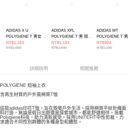
ADIDAS X U
ADIDAS XPL
ADIDAS MT
POLYGIENE T 男女 短
POLYGIENE T 男 短袖
POLYGIENE T 
袖上衣 KA3283
上衣 JI8318
上衣 JI8326
NT$1,183
NT$1,183
NT$903
NT$1,690
NT$1,690
NT$1,290
詳細說明
相關推薦
POLYGIENE 短袖上衣
含再生材質的戶外風棉質T恤
這款adidas印花T恤，旨在致敬戶外生活。採用棉質平紋針織面
料打造，無論是假日出遊還是探索城市，都能舒適相伴。搭載
Polygiene科技，助力清新感受。採用UNITEFIT中性剪裁，力
求適合不同性別群體的多種身型和體態。