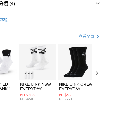
業銀行
遠東國際商業銀行
類 (4)
業銀行
永豐商業銀行
享後付
業銀行
星展（台灣）商業銀行
IDAS
服飾
客服
際商業銀行
中國信託商業銀行
FTEE先享後付」】
上衣
短袖上衣
天信用卡公司
先享後付是「在收到商品之後才付款」的支付方式。 讓您購物簡單
心！
健身重訓
服飾
查看全部
：不需註冊會員、不需綁卡、不需儲值。
：只要手機號碼，簡訊認證，即可結帳。
清爽穿搭｜短袖上衣4折起
(快速到店)
：先確認商品／服務後，再付款。
00，滿NT$1,500(含以上)免運費
EE先享後付」結帳流程】
方式選擇「AFTEE先享後付」後，將跳轉至「AFTEE先享後
頁面，進行簡訊認證並確認金額後，即可完成結帳。
00，滿NT$1,500(含以上)免運費
成立數日內，您將收到繳費通知簡訊。
費通知簡訊後14天內，點擊此簡訊中的連結，可透過四大超商
市自取
K ED
NIKE U NK NSW
NIKE U NK CREW
NIKE U NK
網路銀行／等多元方式進行付款，方視為交易完成。
ANK 1P
EVERYDAY
EVERYDAY
EVERYDAY LTW
00，滿NT$1,500(含以上)免運費
：結帳手續完成當下不需立刻繳費，但若您需要取消訂單，請聯
 男 中統
ESSENTIAL CR
BBALL 3PR 男女
ANKLE 3PR 男女
NT$365
NT$527
NT$365
的店家。未經商家同意取消之訂單仍視為有效，需透過AFTEE
8104
男女 短統襪
長統襪
踝襪 SX7677010
NT$450
NT$650
NT$450
繳納相關費用。
DX5089103
DA2123010
否成功請以「AFTEE先享後付 」之結帳頁面顯示為準，若有關於
功／繳費後需取消欲退款等相關疑問，請聯繫「AFTEE先享後
援中心」
https://netprotections.freshdesk.com/support/home
項】