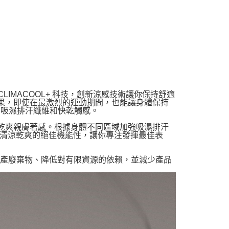
CLIMACOOL+ 科技，創新涼感技術讓你保持舒適
位透氣效果，即使在最激烈的運動期間，也能讓身體保持
質、吸濕排汗纖維和快乾觸感。
帶來乾爽親膚著感。根據身體不同區域加強吸濕排汗
清涼乾爽的絕佳機能性，讓你專注發揮最佳表
少生產廢棄物、降低對有限資源的依賴，並減少產品