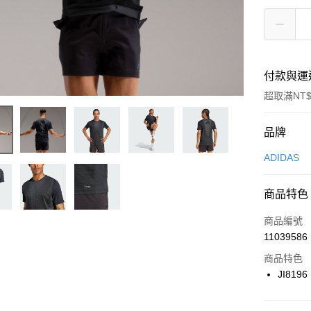
付款與運
超取滿NT$
付款方式
品牌
信用卡一
ADIDAS
信用卡分
商品特色
3 期 
商品編號
合作金
LINE Pay
11039586
華南商
Apple Pay
上海商
商品特色
國泰世
JI8196
悠遊付
臺灣中
匯豐（
全盈+PAY