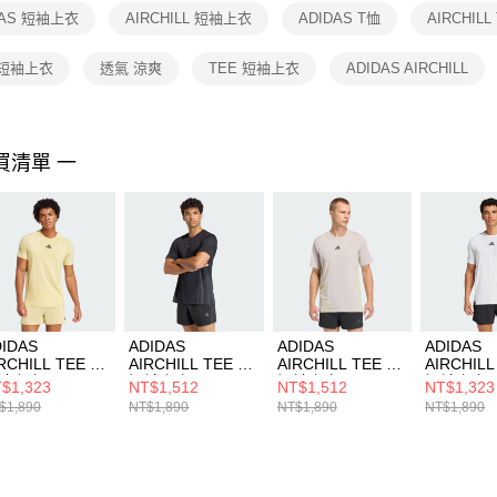
１．透過由
DAS 短袖上衣
AIRCHILL 短袖上衣
ADIDAS T恤
AIRCHILL
交易，需
求債權轉
２．關於
 短袖上衣
透氣 涼爽
TEE 短袖上衣
ADIDAS AIRCHILL
https://aft
３．未成
「AFTE
任。
買清單 一
４．使用「
即時審查
結果請求
５．嚴禁
形，恩沛
動。
IDAS
ADIDAS
ADIDAS
ADIDAS
RCHILL TEE 男
AIRCHILL TEE 男
AIRCHILL TEE 男
AIRCHILL
袖上衣 JI8195
短袖上衣 KT3260
短袖上衣 KE2389
短袖上衣 J
$1,323
NT$1,512
NT$1,512
NT$1,323
$1,890
NT$1,890
NT$1,890
NT$1,890