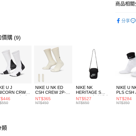
聯邦商
商品相關分
元大商
AFTEE先
玉山商
品牌
AD
相關說明
分享
台新國
【關於「A
男性商品
台灣樂
AFTEE
便利好安
運動類型
運送方式
價購 (9)
１．簡單
２．便利
促銷活動
7-11取貨
３．安心
每筆NT$1
【「AFT
宅配
１．於結帳
付」結帳
每筆NT$1
２．訂單
３．收到繳
付款後門
KE U J
NIKE U NK ED
NIKE NK
NIKE U N
／ATM／
NICORN CRW
CSH CREW 2P-
HERITAGE S
PLS CSH 
每筆NT$1
※ 請注意
R -160 男女 中
144 EMBRDY 男
SMIT 男女 側背包
144 DBL
$446
NT$365
NT$527
NT$284
絡購買商品
襪 FZ3393100
女 短統襪
BA5871010
襪 DH405
$550
NT$450
NT$650
NT$350
先享後付
FZ3073133
※ 交易是
是否繳費成
付客戶支
分類
【注意事