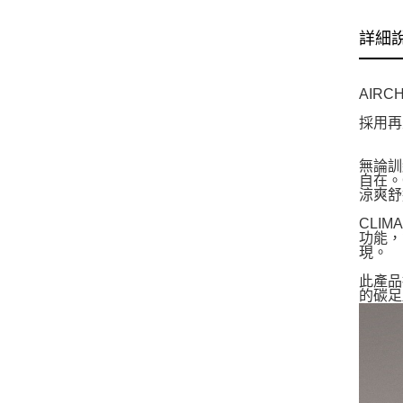
詳細
AIRC
採用再
無論訓
自在。
涼爽舒
CLI
功能，
現。
此產品
的碳足