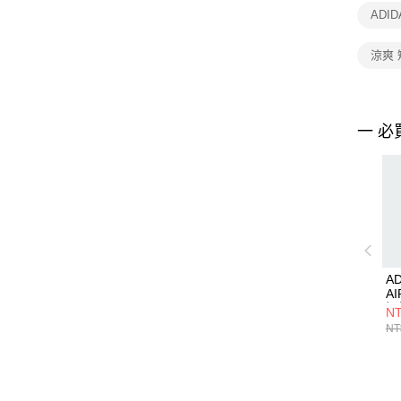
ADI
涼爽
一 必
AD
AI
短
NT
NT