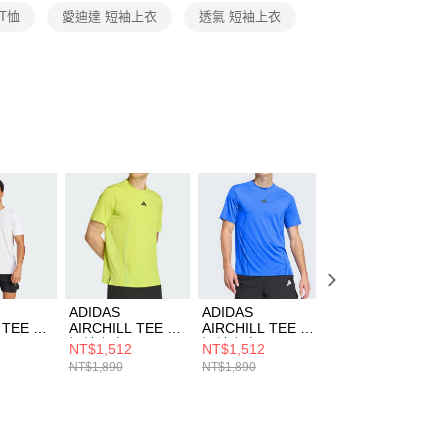
恩沛科技股份有限公司提供之「AFTEE先享後付」服務完成之
 T恤
愛迪達 短袖上衣
透氣 短袖上衣
依本服務之必要範圍內提供個人資料，並將交易相關給付款項請
讓予恩沛科技股份有限公司。
個人資料處理事宜，請瀏覽以下網址：
ee.tw/terms/#terms3
年的使用者請事先徵得法定代理人或監護人之同意方可使用
E先享後付」，若未經同意申辦者引起之損失，本公司不負相關責
AFTEE先享後付」時，將依據個別帳號之用戶狀況，依本公司
核予不同之上限額度；若仍有額度不足之情形，本公司將視審查
用戶進行身份認證。
一人註冊多個帳號或使用他人資訊註冊。若發現惡意使用之情
科技股份有限公司將有權停止該用戶之使用額度並採取法律行
ADIDAS
ADIDAS
ADIDAS
 TEE 男
AIRCHILL TEE 男
AIRCHILL TEE 男
AIRCHILL T 3.0
E5747
短袖上衣 KE5783
短袖上衣 KE2388
女 短袖上衣
NT$1,512
NT$1,512
NT$1,512
KS8952
NT$1,890
NT$1,890
NT$1,890