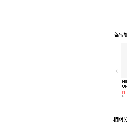
商品加
NI
U
1P
NT
統
NT
相關