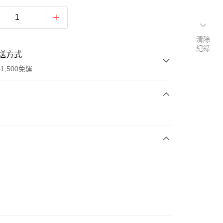
清除
紀錄
送方式
1,500免運
次付款
期付款
0 利率 每期
NT$630
21家銀行
庫商業銀行
第一商業銀行
業銀行
彰化商業銀行
業儲蓄銀行
台北富邦商業銀行
華商業銀行
兆豐國際商業銀行
小企業銀行
台中商業銀行
台灣）商業銀行
華泰商業銀行