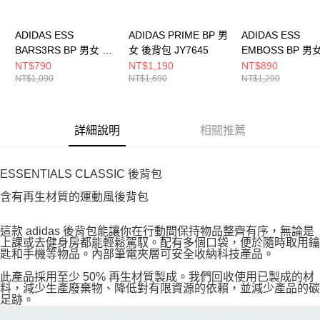
ADIDAS ESS
ADIDAS PRIME BP 男
ADIDAS ESS
BARS3RS BP 男女 後
女 後背包 JY7645
EMBOSS BP 男
背包 JX6497
背包 JY1001
NT$790
NT$1,190
NT$890
NT$1,090
NT$1,690
NT$1,290
詳細說明
相關推薦
ESSENTIALS CLASSIC 後背包
含有再生材質的運動風後背包
這款 adidas 後背包能讓你在行動間保持物品整齊有序，無論是
上課或去健身房都能輕鬆駕馭。配有多個口袋，便於隨時取用鑰
匙和手機等物品。內部筆電夾層可安全收納科技產品。
此產品採用至少 50% 再生材質製成。我們回收使用已製成的材
料，減少生產廢棄物、降低對有限資源的依賴，並減少產品的碳
足跡。