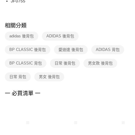
JF0755
每筆NT$100，滿NT$1,500(含以上)免運費
ATM／網路銀行／等多元方式進行付款，方視為交易完成。
※ 請注意：結帳手續完成當下不需立刻繳費，但若您需要取消訂單，請聯絡
購買商品的店家。未經商家同意取消之訂單仍視為有效，需透過AFTEE先享
後付繳納相關費用。
※ 交易是否成功請以「AFTEE先享後付 」之結帳頁面顯示為準，若有關於
相關分類
是否繳費成功／繳費後需取消欲退款等相關疑問，請聯繫「AFTEE先享後付
客戶支援中心」
https://netprotections.freshdesk.com/support/home
adidas 後背包
ADIDAS 後背包
【注意事項】
BP CLASSIC 後背包
愛迪達 後背包
ADIDAS 背包
１．透過由恩沛科技股份有限公司提供之「AFTEE先享後付」服務完成之交
易，需依本服務之必要範圍內提供個人資料，並將交易相關給付款項請求債
權轉讓予恩沛科技股份有限公司。
BP CLASSIC 背包
日常 後背包
男女款 後背包
２．關於個人資料處理事宜，請瀏覽以下網址：
https://aftee.tw/terms/#terms3
日常 背包
男女 後背包
３．未成年的使用者請事先徵得法定代理人或監護人之同意方可使用
「AFTEE先享後付」，若未經同意申辦者引起之損失，本公司不負相關責
任。
一 必買清單 一
４．使用「AFTEE先享後付」時，將依據個別帳號之用戶狀況，依本公司即
時審查核予不同之上限額度；若仍有額度不足之情形，本公司將視審查結果
請求用戶進行身份認證。
５．嚴禁一人註冊多個帳號或使用他人資訊註冊。若發現惡意使用之情形，
恩沛科技股份有限公司將有權停止該用戶之使用額度並採取法律行動。