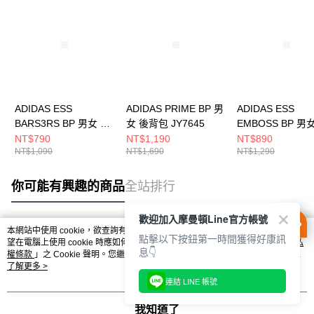
ADIDAS ESS
ADIDAS PRIME BP 男
ADIDAS ESS
BARS3RS BP 男女 後
女 後背包 JY7645
EMBOSS BP 男
背包 JX6497
背包 JY1001
NT$790
NT$1,190
NT$890
NT$1,090
NT$1,690
NT$1,290
你可能有興趣的商品
全站排行
歡迎加入摩曼頓Line官方帳號
本網站中使用 cookie，欲查詢有關本網站使用 cookie 方式之詳情，及若您不希
點擊以下按鈕第一時間獲得好康訊
熱門標籤
望在電腦上使用 cookie 時應如何變更電腦的 cookie 設定，請參閱本網站「
隱私
息👇
權條款
」之 Cookie 聲明。您繼續使用本網站即表示您同意本公司得按本網站使
用條款之 Cookie 聲明使用 cookie。
了解更多 >
連結 LINE 帳號
我知道了