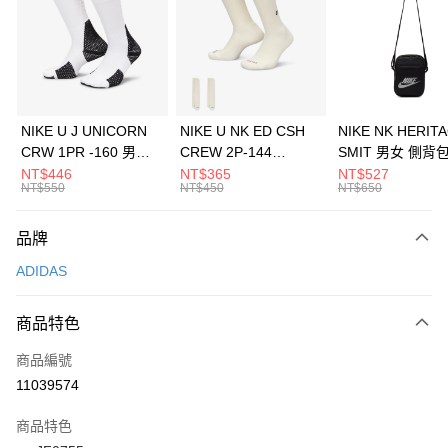
3 期 0 利率 每期
NT$430
21家銀行
合作金庫商業銀行
第一商業銀行
LINE Pay
華南商業銀行
彰化商業銀行
Apple Pay
上海商業儲蓄銀行
台北富邦商業銀行
國泰世華商業銀行
兆豐國際商業銀行
悠遊付
臺灣中小企業銀行
台中商業銀行
NIKE U J UNICORN
NIKE U NK ED CSH
NIKE NK HERIT
匯豐（台灣）商業銀行
華泰商業銀行
CRW 1PR -160 男女
CREW 2P-144
SMIT 男女 側背
全盈+PAY
聯邦商業銀行
遠東國際商業銀行
中統襪 FZ3393100
EMBRDY 男女 短統襪
BA5871010
NT$446
NT$365
NT$527
元大商業銀行
永豐商業銀行
NT$550
NT$450
NT$650
AFTEE先享後付
FZ3073133
玉山商業銀行
星展（台灣）商業銀行
相關說明
台新國際商業銀行
中國信託商業銀行
品牌
【關於「AFTEE先享後付」】
台灣樂天信用卡公司
AFTEE先享後付是「在收到商品之後才付款」的支付方式。 讓您購物簡單
運送方式
ADIDAS
便利好安心！
１．簡單：不需註冊會員、不需綁卡、不需儲值。
7-11取貨(快速到店)
２．便利：只要手機號碼，簡訊認證，即可結帳。
商品特色
每筆NT$100，滿NT$1,500(含以上)免運費
３．安心：先確認商品／服務後，再付款。
商品編號
宅配
【「AFTEE先享後付」結帳流程】
１．於結帳方式選擇「AFTEE先享後付」後，將跳轉至「AFTEE先享後付」
11039574
每筆NT$100，滿NT$1,500(含以上)免運費
結帳頁面，進行簡訊認證並確認金額後，即可完成結帳。
２．訂單成立數日內，您將收到繳費通知簡訊。
商品特色
付款後門市自取
３．收到繳費通知簡訊後14天內，點擊此簡訊中的連結，可透過四大超商／