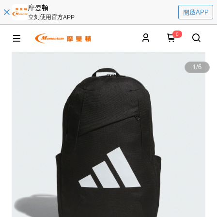
摩曼頓
開啟APP
立刻使用官方APP
0
1
/
6