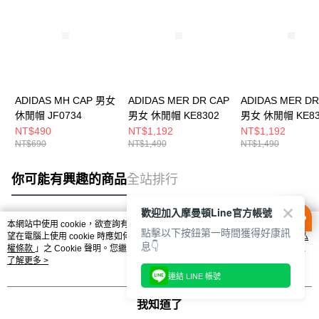
ADIDAS MH CAP 男女
ADIDAS MER DR CAP
ADIDAS MER DR
休閒帽 JF0734
男女 休閒帽 KE8302
男女 休閒帽 KE83
NT$490
NT$1,192
NT$1,192
NT$690
NT$1,490
NT$1,490
你可能有興趣的商品
全站排行
歡迎加入摩曼頓Line官方帳號
本網站中使用 cookie，欲查詢有關本網站使用 cookie 方式之詳情，及若您不希
點擊以下按鈕第一時間獲得好康訊
熱門標籤
望在電腦上使用 cookie 時應如何變更電腦的 cookie 設定，請參閱本網站「
隱私
息👇
權條款
」之 Cookie 聲明。您繼續使用本網站即表示您同意本公司得按本網站使
用條款之 Cookie 聲明使用 cookie。
了解更多 >
連結 LINE 帳號
我知道了