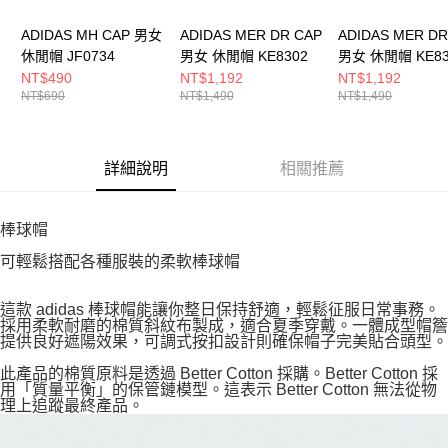
ADIDAS MH CAP 男女
ADIDAS MER DR CAP
ADIDAS MER DR
休閒帽 JF0734
男女 休閒帽 KE8302
男女 休閒帽 KE83
NT$490
NT$1,192
NT$1,192
NT$690
NT$1,490
NT$1,490
詳細說明
相關推薦
棒球帽
可輕鬆搭配各種服裝的柔軟棒球帽
這款 adidas 棒球帽能讓你整日保持舒適，輕鬆征服日常事務。
採用柔軟耐磨的棉質斜紋布製成，適合夏季穿戴。一體成型帽簷
提供良好遮陽效果，可調式按扣設計則確保帽子完美貼合頭型。
此產品的棉質原料是透過 Better Cotton 採購。Better Cotton 採
用「質量平衡」的保管鏈模型。這表示 Better Cotton 無法從物
理上追蹤最終產品。