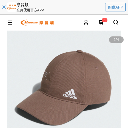
摩曼頓
開啟APP
立刻使用官方APP
0
1
/
4