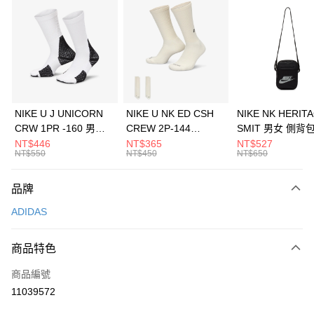
信用卡分期付款
3 期 0 利率 每期
NT$230
21家銀行
合作金庫商業銀行
第一商業銀行
LINE Pay
華南商業銀行
彰化商業銀行
Apple Pay
上海商業儲蓄銀行
台北富邦商業銀行
國泰世華商業銀行
兆豐國際商業銀行
悠遊付
臺灣中小企業銀行
台中商業銀行
NIKE U J UNICORN
NIKE U NK ED CSH
NIKE NK HERIT
匯豐（台灣）商業銀行
華泰商業銀行
CRW 1PR -160 男女
CREW 2P-144
SMIT 男女 側背
全盈+PAY
聯邦商業銀行
遠東國際商業銀行
中統襪 FZ3393100
EMBRDY 男女 短統襪
BA5871010
NT$446
NT$365
NT$527
元大商業銀行
永豐商業銀行
NT$550
NT$450
NT$650
AFTEE先享後付
FZ3073133
玉山商業銀行
星展（台灣）商業銀行
相關說明
台新國際商業銀行
中國信託商業銀行
品牌
【關於「AFTEE先享後付」】
台灣樂天信用卡公司
AFTEE先享後付是「在收到商品之後才付款」的支付方式。 讓您購物簡單
運送方式
ADIDAS
便利好安心！
１．簡單：不需註冊會員、不需綁卡、不需儲值。
7-11取貨(快速到店)
２．便利：只要手機號碼，簡訊認證，即可結帳。
商品特色
每筆NT$100，滿NT$1,500(含以上)免運費
３．安心：先確認商品／服務後，再付款。
商品編號
宅配
【「AFTEE先享後付」結帳流程】
１．於結帳方式選擇「AFTEE先享後付」後，將跳轉至「AFTEE先享後付」
11039572
每筆NT$100，滿NT$1,500(含以上)免運費
結帳頁面，進行簡訊認證並確認金額後，即可完成結帳。