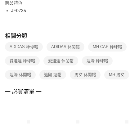
２．訂單成立數日內，您將收到繳費通知簡訊。
商品特色
付款後門市自取
３．收到繳費通知簡訊後14天內，點擊此簡訊中的連結，可透過四大超商／
JF0735
每筆NT$100，滿NT$1,500(含以上)免運費
ATM／網路銀行／等多元方式進行付款，方視為交易完成。
※ 請注意：結帳手續完成當下不需立刻繳費，但若您需要取消訂單，請聯絡
購買商品的店家。未經商家同意取消之訂單仍視為有效，需透過AFTEE先享
後付繳納相關費用。
※ 交易是否成功請以「AFTEE先享後付 」之結帳頁面顯示為準，若有關於
相關分類
是否繳費成功／繳費後需取消欲退款等相關疑問，請聯繫「AFTEE先享後付
客戶支援中心」
https://netprotections.freshdesk.com/support/home
ADIDAS 棒球帽
ADIDAS 休閒帽
MH CAP 棒球帽
【注意事項】
愛迪達 棒球帽
愛迪達 休閒帽
遮陽 棒球帽
１．透過由恩沛科技股份有限公司提供之「AFTEE先享後付」服務完成之交
易，需依本服務之必要範圍內提供個人資料，並將交易相關給付款項請求債
權轉讓予恩沛科技股份有限公司。
遮陽 休閒帽
遮陽 遮帽
男女 休閒帽
MH 男女
２．關於個人資料處理事宜，請瀏覽以下網址：
https://aftee.tw/terms/#terms3
３．未成年的使用者請事先徵得法定代理人或監護人之同意方可使用
一 必買清單 一
「AFTEE先享後付」，若未經同意申辦者引起之損失，本公司不負相關責
任。
４．使用「AFTEE先享後付」時，將依據個別帳號之用戶狀況，依本公司即
時審查核予不同之上限額度；若仍有額度不足之情形，本公司將視審查結果
請求用戶進行身份認證。
５．嚴禁一人註冊多個帳號或使用他人資訊註冊。若發現惡意使用之情形，
恩沛科技股份有限公司將有權停止該用戶之使用額度並採取法律行動。