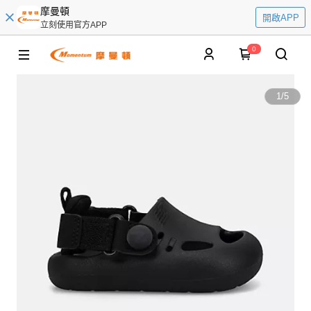
摩曼頓
開啟APP
立刻使用官方APP
0
1
/
5