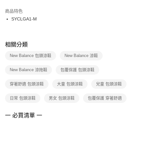
結帳頁面，進行簡訊認證並確認金額後，即可完成結帳。
２．訂單成立數日內，您將收到繳費通知簡訊。
商品特色
付款後門市自取
３．收到繳費通知簡訊後14天內，點擊此簡訊中的連結，可透過四大超商／
SYCLGA1-M
每筆NT$100，滿NT$1,500(含以上)免運費
ATM／網路銀行／等多元方式進行付款，方視為交易完成。
※ 請注意：結帳手續完成當下不需立刻繳費，但若您需要取消訂單，請聯絡
購買商品的店家。未經商家同意取消之訂單仍視為有效，需透過AFTEE先享
後付繳納相關費用。
※ 交易是否成功請以「AFTEE先享後付 」之結帳頁面顯示為準，若有關於
相關分類
是否繳費成功／繳費後需取消欲退款等相關疑問，請聯繫「AFTEE先享後付
客戶支援中心」
https://netprotections.freshdesk.com/support/home
New Balance 包頭涼鞋
New Balance 涼鞋
【注意事項】
New Balance 涼拖鞋
包覆保護 包頭涼鞋
１．透過由恩沛科技股份有限公司提供之「AFTEE先享後付」服務完成之交
易，需依本服務之必要範圍內提供個人資料，並將交易相關給付款項請求債
權轉讓予恩沛科技股份有限公司。
穿著舒適 包頭涼鞋
大童 包頭涼鞋
兒童 包頭涼鞋
２．關於個人資料處理事宜，請瀏覽以下網址：
https://aftee.tw/terms/#terms3
日常 包頭涼鞋
男女 包頭涼鞋
包覆保護 穿著舒適
３．未成年的使用者請事先徵得法定代理人或監護人之同意方可使用
「AFTEE先享後付」，若未經同意申辦者引起之損失，本公司不負相關責
任。
一 必買清單 一
４．使用「AFTEE先享後付」時，將依據個別帳號之用戶狀況，依本公司即
時審查核予不同之上限額度；若仍有額度不足之情形，本公司將視審查結果
請求用戶進行身份認證。
５．嚴禁一人註冊多個帳號或使用他人資訊註冊。若發現惡意使用之情形，
恩沛科技股份有限公司將有權停止該用戶之使用額度並採取法律行動。