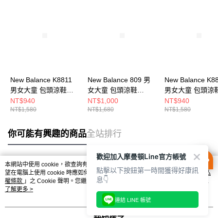
New Balance K8811
New Balance 809 男
New Balance K8
男女大童 包頭涼鞋
女大童 包頭涼鞋
男女大童 包頭涼
SYCLGC1-M
SY809E1-M
SYCLGB1-M
NT$940
NT$1,000
NT$940
NT$1,580
NT$1,680
NT$1,580
你可能有興趣的商品
全站排行
歡迎加入摩曼頓Line官方帳號
本網站中使用 cookie，欲查詢有關本網站使用 cookie 方式之詳情，及若您不希
點擊以下按鈕第一時間獲得好康訊
熱門標籤
望在電腦上使用 cookie 時應如何變更電腦的 cookie 設定，請參閱本網站「
隱私
息👇
權條款
」之 Cookie 聲明。您繼續使用本網站即表示您同意本公司得按本網站使
用條款之 Cookie 聲明使用 cookie。
了解更多 >
連結 LINE 帳號