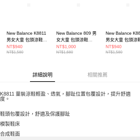
New Balance K8811
New Balance 809 男
New Balance K8
男女大童 包頭涼鞋
女大童 包頭涼鞋
男女大童 包頭涼
SYCLGC1-M
SY809E1-M
SYCLGB1-M
NT$940
NT$1,000
NT$940
NT$1,580
NT$1,680
NT$1,580
詳細說明
相關推薦
K8811 童裝涼鞋輕盈、透氣，腳趾位置包覆設計，提升舒適
度。
鞋頭包覆設計，舒適及保護腳趾
模製鞋床
合成鞋面