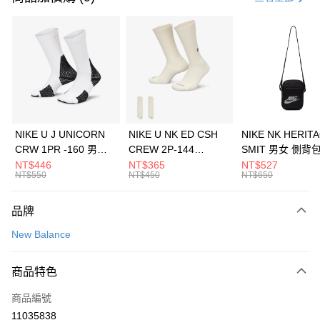
信用卡分期付款
3 期 0 利率 每期
NT$526
21家銀行
合作金庫商業銀行
第一商業銀行
LINE Pay
華南商業銀行
彰化商業銀行
Apple Pay
上海商業儲蓄銀行
台北富邦商業銀行
國泰世華商業銀行
兆豐國際商業銀行
悠遊付
臺灣中小企業銀行
台中商業銀行
NIKE U J UNICORN
NIKE U NK ED CSH
NIKE NK HERIT
匯豐（台灣）商業銀行
華泰商業銀行
CRW 1PR -160 男女
CREW 2P-144
SMIT 男女 側背
全盈+PAY
聯邦商業銀行
遠東國際商業銀行
中統襪 FZ3393100
EMBRDY 男女 短統襪
BA5871010
NT$446
NT$365
NT$527
元大商業銀行
永豐商業銀行
NT$550
NT$450
NT$650
AFTEE先享後付
FZ3073133
玉山商業銀行
星展（台灣）商業銀行
相關說明
台新國際商業銀行
中國信託商業銀行
品牌
【關於「AFTEE先享後付」】
台灣樂天信用卡公司
AFTEE先享後付是「在收到商品之後才付款」的支付方式。 讓您購物簡單
運送方式
New Balance
便利好安心！
１．簡單：不需註冊會員、不需綁卡、不需儲值。
7-11取貨(快速到店)
２．便利：只要手機號碼，簡訊認證，即可結帳。
商品特色
每筆NT$100，滿NT$1,500(含以上)免運費
３．安心：先確認商品／服務後，再付款。
商品編號
宅配
【「AFTEE先享後付」結帳流程】
１．於結帳方式選擇「AFTEE先享後付」後，將跳轉至「AFTEE先享後付」
11035838
每筆NT$100，滿NT$1,500(含以上)免運費