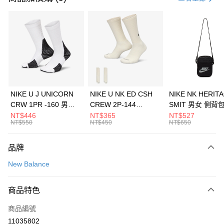
信用卡分期付款
3 期 0 利率 每期
NT$1,160
21家銀行
合作金庫商業銀行
第一商業銀行
LINE Pay
華南商業銀行
彰化商業銀行
Apple Pay
上海商業儲蓄銀行
台北富邦商業銀行
國泰世華商業銀行
兆豐國際商業銀行
悠遊付
臺灣中小企業銀行
台中商業銀行
NIKE U J UNICORN
NIKE U NK ED CSH
NIKE NK HERIT
匯豐（台灣）商業銀行
華泰商業銀行
CRW 1PR -160 男女
CREW 2P-144
SMIT 男女 側背
全盈+PAY
聯邦商業銀行
遠東國際商業銀行
中統襪 FZ3393100
EMBRDY 男女 短統襪
BA5871010
NT$446
NT$365
NT$527
元大商業銀行
永豐商業銀行
NT$550
NT$450
NT$650
AFTEE先享後付
FZ3073133
玉山商業銀行
星展（台灣）商業銀行
相關說明
台新國際商業銀行
中國信託商業銀行
品牌
【關於「AFTEE先享後付」】
台灣樂天信用卡公司
AFTEE先享後付是「在收到商品之後才付款」的支付方式。 讓您購物簡單
運送方式
New Balance
便利好安心！
１．簡單：不需註冊會員、不需綁卡、不需儲值。
7-11取貨(快速到店)
２．便利：只要手機號碼，簡訊認證，即可結帳。
商品特色
每筆NT$100，滿NT$1,500(含以上)免運費
３．安心：先確認商品／服務後，再付款。
商品編號
宅配
【「AFTEE先享後付」結帳流程】
１．於結帳方式選擇「AFTEE先享後付」後，將跳轉至「AFTEE先享後付」
11035802
每筆NT$100，滿NT$1,500(含以上)免運費