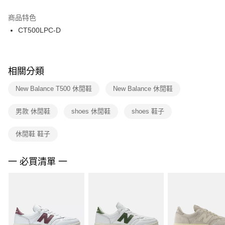
結帳頁面，進行簡訊認證並確認金額後，即可完成結帳。
２．訂單成立數日內，您將收到繳費通知簡訊。
商品特色
付款後門市自取
３．收到繳費通知簡訊後14天內，點擊此簡訊中的連結，可透過四大超商／
CT500LPC-D
每筆NT$100，滿NT$1,500(含以上)免運費
ATM／網路銀行／等多元方式進行付款，方視為交易完成。
※ 請注意：結帳手續完成當下不需立刻繳費，但若您需要取消訂單，請聯絡
購買商品的店家。未經商家同意取消之訂單仍視為有效，需透過AFTEE先享
後付繳納相關費用。
※ 交易是否成功請以「AFTEE先享後付 」之結帳頁面顯示為準，若有關於
相關分類
是否繳費成功／繳費後需取消欲退款等相關疑問，請聯繫「AFTEE先享後付
客戶支援中心」
https://netprotections.freshdesk.com/support/home
New Balance T500 休閒鞋
New Balance 休閒鞋
【注意事項】
男款 休閒鞋
shoes 休閒鞋
shoes 鞋子
１．透過由恩沛科技股份有限公司提供之「AFTEE先享後付」服務完成之交
易，需依本服務之必要範圍內提供個人資料，並將交易相關給付款項請求債
權轉讓予恩沛科技股份有限公司。
休閒鞋 鞋子
２．關於個人資料處理事宜，請瀏覽以下網址：
https://aftee.tw/terms/#terms3
３．未成年的使用者請事先徵得法定代理人或監護人之同意方可使用
一 必買清單 一
「AFTEE先享後付」，若未經同意申辦者引起之損失，本公司不負相關責
任。
４．使用「AFTEE先享後付」時，將依據個別帳號之用戶狀況，依本公司即
時審查核予不同之上限額度；若仍有額度不足之情形，本公司將視審查結果
請求用戶進行身份認證。
５．嚴禁一人註冊多個帳號或使用他人資訊註冊。若發現惡意使用之情形，
恩沛科技股份有限公司將有權停止該用戶之使用額度並採取法律行動。