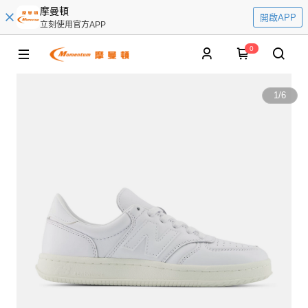
摩曼頓
開啟APP
立刻使用官方APP
0
1
/
6