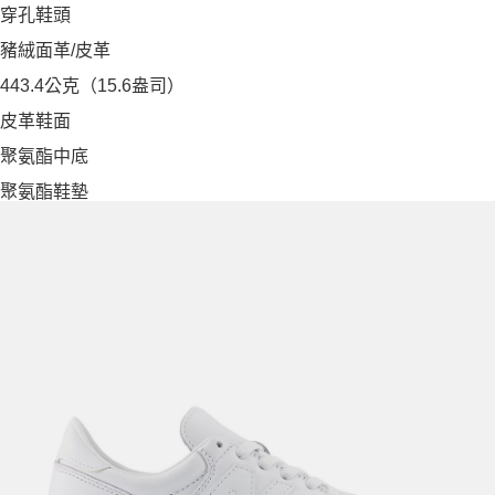
穿孔鞋頭
豬絨面革/皮革
443.4公克（15.6盎司）
皮革鞋面
聚氨酯中底
聚氨酯鞋墊