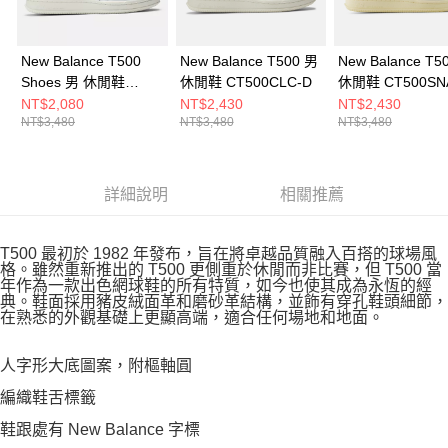
New Balance T500
New Balance T500 男
New Balance T5
Shoes 男 休閒鞋
休閒鞋 CT500CLC-D
休閒鞋 CT500SN
CT500LPB-D
NT$2,080
NT$2,430
NT$2,430
NT$3,480
NT$3,480
NT$3,480
詳細說明
相關推薦
T500 最初於 1982 年發布，旨在將卓越品質融入百搭的球場風
格。雖然重新推出的 T500 更側重於休閒而非比賽，但 T500 當
年作為一款出色網球鞋的所有特質，如今也使其成為永恆的經
典。鞋面採用豬皮絨面革和磨砂革結構，並飾有穿孔鞋頭細節，
在熟悉的外觀基礎上更顯高端，適合任何場地和地面。
人字形大底圖案，附樞軸圓
編織鞋舌標籤
鞋跟處有 New Balance 字標