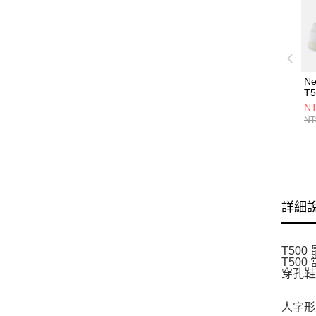
Ne
T5
閒
NT
NT
詳細
T50
T50
穿孔鞋
人字形