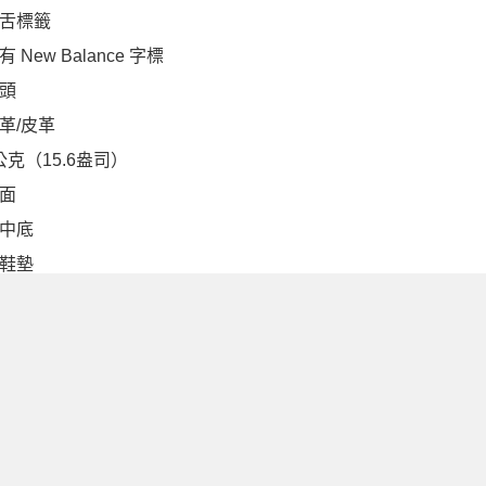
舌標籤
 New Balance 字標
頭
革/皮革
4公克（15.6盎司）
面
中底
鞋墊