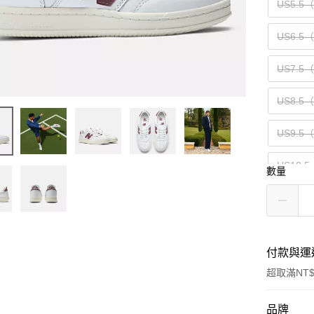
US5.5
US6.5
US7.5
US8.5
US9.5
US10.5
數量
US12（
付款與運
超取滿NT$
付款方式
品牌