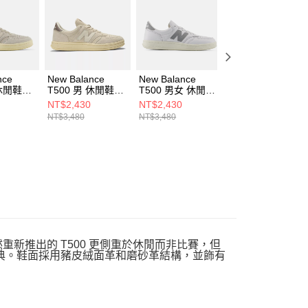
一人註冊多個帳號或使用他人資訊註冊。若發現惡意使用之情
科技股份有限公司將有權停止該用戶之使用額度並採取法律行
nce
New Balance
New Balance
New Balance
 休閒鞋
T500 男 休閒鞋
T500 男女 休閒鞋
T500 男女 休閒鞋
A-D
CT500SNB-D
U5006OR-D
U5006LF-D
NT$2,430
NT$2,430
NT$2,430
NT$3,480
NT$3,480
NT$3,480
然重新推出的 T500 更側重於休閒而非比賽，但
經典。鞋面採用豬皮絨面革和磨砂革結構，並飾有