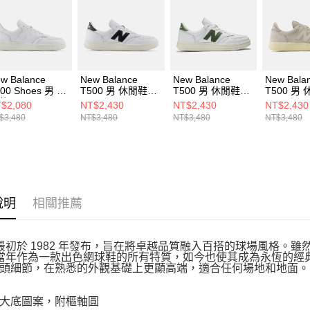
５．嚴禁
形，恩沛
動。
w Balance
New Balance
New Balance
New Bala
00 Shoes 男 休
T500 男 休閒鞋
T500 男 休閒鞋
T500 男
鞋 CT500LPC-D
CT500CLA-D
CT500CLC-D
CT500SN
$2,080
NT$2,430
NT$2,430
NT$2,430
$3,480
NT$3,480
NT$3,480
NT$3,480
說明
相關推薦
0 最初於 1982 年發布，旨在將卓越品質融入百搭的球場風格。雖
0 當年作為一款出色網球鞋的所有特質，如今也使其成為永恆的
頭細節，在熟悉的外觀基礎上更顯高端，適合任何場地和地面。
大底圖案，附樞軸圓