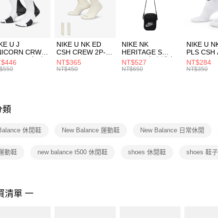
【「AFT
宅配
１．於結帳
付」結帳
每筆NT$1
２．訂單
３．收到繳
付款後門
KE U J
NIKE U NK ED
NIKE NK
NIKE U N
／ATM／
NICORN CRW
CSH CREW 2P-
HERITAGE S
PLS CSH 
每筆NT$1
※ 請注意
R -160 男女 中
144 EMBRDY 男
SMIT 男女 側背包
144 DBL
$446
NT$365
NT$527
NT$284
絡購買商品
襪 FZ3393100
女 短統襪
BA5871010
襪 DH405
$550
NT$450
NT$650
NT$350
先享後付
FZ3073133
※ 交易是
是否繳費成
付客戶支
分類
【注意事
１．透過由
Balance 休閒鞋
New Balance 運動鞋
New Balance 日常休閒
交易，需
求債權轉
２．關於
 運動鞋
new balance t500 休閒鞋
shoes 休閒鞋
shoes 鞋
https://aft
３．未成
「AFTE
任。
買清單 一
４．使用「
即時審查
結果請求