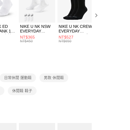
EE先享後付」結帳流程】
方式選擇「AFTEE先享後付」後，將跳轉至「AFTEE先享後
頁面，進行簡訊認證並確認金額後，即可完成結帳。
00，滿NT$1,500(含以上)免運費
成立數日內，您將收到繳費通知簡訊。
費通知簡訊後14天內，點擊此簡訊中的連結，可透過四大超商
市自取
K ED
NIKE U NK NSW
NIKE U NK CREW
NIKE U NK
網路銀行／等多元方式進行付款，方視為交易完成。
ANK 1P
EVERYDAY
EVERYDAY
EVERYDAY LTW
00，滿NT$1,500(含以上)免運費
：結帳手續完成當下不需立刻繳費，但若您需要取消訂單，請聯
 男 中統
ESSENTIAL CR
BBALL 3PR 男女
ANKLE 3PR 男女
NT$365
NT$527
NT$365
的店家。未經商家同意取消之訂單仍視為有效，需透過AFTEE
8104
男女 短統襪
長統襪
踝襪 SX7677010
NT$450
NT$650
NT$450
繳納相關費用。
DX5089103
DA2123010
否成功請以「AFTEE先享後付 」之結帳頁面顯示為準，若有關於
功／繳費後需取消欲退款等相關疑問，請聯繫「AFTEE先享後
援中心」
https://netprotections.freshdesk.com/support/home
項】
恩沛科技股份有限公司提供之「AFTEE先享後付」服務完成之
日常休閒 運動鞋
男款 休閒鞋
依本服務之必要範圍內提供個人資料，並將交易相關給付款項請
讓予恩沛科技股份有限公司。
個人資料處理事宜，請瀏覽以下網址：
子
休閒鞋 鞋子
ee.tw/terms/#terms3
年的使用者請事先徵得法定代理人或監護人之同意方可使用
E先享後付」，若未經同意申辦者引起之損失，本公司不負相關責
AFTEE先享後付」時，將依據個別帳號之用戶狀況，依本公司
核予不同之上限額度；若仍有額度不足之情形，本公司將視審查
用戶進行身份認證。