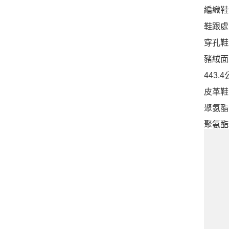
編織鞋
鞋跟處有
穿孔鞋
豬絨面
443.
皮革鞋
聚氨酯
聚氨酯