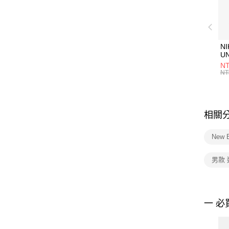
NI
U
1P
NT
統
NT
相關
New 
男款
一 必