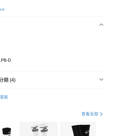
次付款
nce
期付款
0 利率 每期
NT$1,160
21家銀行
庫商業銀行
第一商業銀行
業銀行
彰化商業銀行
業儲蓄銀行
台北富邦商業銀行
華商業銀行
兆豐國際商業銀行
LPB-D
小企業銀行
台中商業銀行
台灣）商業銀行
華泰商業銀行
業銀行
遠東國際商業銀行
類 (4)
業銀行
永豐商業銀行
享後付
業銀行
星展（台灣）商業銀行
w Balance
全系列鞋款
客服
際商業銀行
中國信託商業銀行
FTEE先享後付」】
鞋類
休閒鞋
天信用卡公司
先享後付是「在收到商品之後才付款」的支付方式。 讓您購物簡單
心！
休閒戶外
鞋
查看全部
：不需註冊會員、不需綁卡、不需儲值。
：只要手機號碼，簡訊認證，即可結帳。
春日輕出走｜休閒鞋 4折起
(快速到店)
：先確認商品／服務後，再付款。
00，滿NT$1,500(含以上)免運費