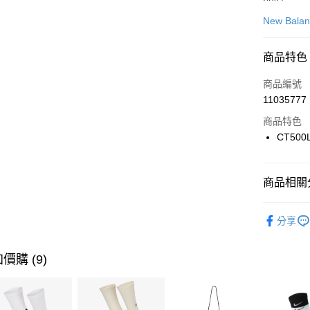
信用卡一
New Bala
信用卡分
商品特色
3 期 
商品編號
合作金
LINE Pay
11035777
華南商
Apple Pay
上海商
商品特色
國泰世
CT500
悠遊付
臺灣中
匯豐（
全盈+PAY
聯邦商
商品相關分
元大商
AFTEE先
玉山商
品牌
Ne
相關說明
分享
台新國
【關於「A
男性商品
台灣樂
AFTEE
便利好安
運動類型
運送方式
價購 (9)
１．簡單
２．便利
促銷活動
7-11取貨
３．安心
每筆NT$1