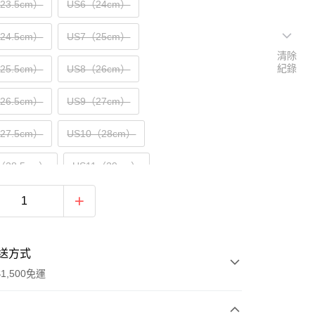
（23.5cm）
US6（24cm）
（24.5cm）
US7（25cm）
清除
紀錄
（25.5cm）
US8（26cm）
（26.5cm）
US9（27cm）
（27.5cm）
US10（28cm）
（28.5cm）
US11（29cm）
30cm）
送方式
1,500免運