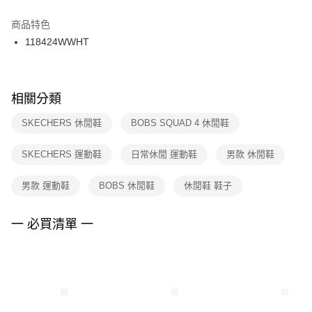
結帳頁面，進行簡訊認證並確認金額後，即可完成結帳。
２．訂單成立數日內，您將收到繳費通知簡訊。
商品特色
付款後門市自取
３．收到繳費通知簡訊後14天內，點擊此簡訊中的連結，可透過四大超商／
118424WWHT
每筆NT$100，滿NT$1,500(含以上)免運費
ATM／網路銀行／等多元方式進行付款，方視為交易完成。
※ 請注意：結帳手續完成當下不需立刻繳費，但若您需要取消訂單，請聯絡
購買商品的店家。未經商家同意取消之訂單仍視為有效，需透過AFTEE先享
後付繳納相關費用。
※ 交易是否成功請以「AFTEE先享後付 」之結帳頁面顯示為準，若有關於
相關分類
是否繳費成功／繳費後需取消欲退款等相關疑問，請聯繫「AFTEE先享後付
客戶支援中心」
https://netprotections.freshdesk.com/support/home
SKECHERS 休閒鞋
BOBS SQUAD 4 休閒鞋
【注意事項】
SKECHERS 運動鞋
日常休閒 運動鞋
男款 休閒鞋
１．透過由恩沛科技股份有限公司提供之「AFTEE先享後付」服務完成之交
易，需依本服務之必要範圍內提供個人資料，並將交易相關給付款項請求債
權轉讓予恩沛科技股份有限公司。
男款 運動鞋
BOBS 休閒鞋
休閒鞋 鞋子
２．關於個人資料處理事宜，請瀏覽以下網址：
https://aftee.tw/terms/#terms3
３．未成年的使用者請事先徵得法定代理人或監護人之同意方可使用
一 必買清單 一
「AFTEE先享後付」，若未經同意申辦者引起之損失，本公司不負相關責
任。
４．使用「AFTEE先享後付」時，將依據個別帳號之用戶狀況，依本公司即
時審查核予不同之上限額度；若仍有額度不足之情形，本公司將視審查結果
請求用戶進行身份認證。
５．嚴禁一人註冊多個帳號或使用他人資訊註冊。若發現惡意使用之情形，
恩沛科技股份有限公司將有權停止該用戶之使用額度並採取法律行動。