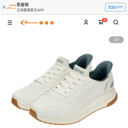
摩曼頓
開啟APP
立刻使用官方APP
0
1
/
8