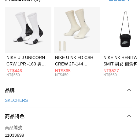
信用卡分期付款
3 期 0 利率 每期
NT$996
21家銀行
合作金庫商業銀行
第一商業銀行
LINE Pay
華南商業銀行
彰化商業銀行
Apple Pay
上海商業儲蓄銀行
台北富邦商業銀行
國泰世華商業銀行
兆豐國際商業銀行
悠遊付
臺灣中小企業銀行
台中商業銀行
NIKE U J UNICORN
NIKE U NK ED CSH
NIKE NK HERIT
匯豐（台灣）商業銀行
華泰商業銀行
CRW 1PR -160 男女
CREW 2P-144
SMIT 男女 側背
全盈+PAY
聯邦商業銀行
遠東國際商業銀行
中統襪 FZ3393100
EMBRDY 男女 短統襪
BA5871010
NT$446
NT$365
NT$527
元大商業銀行
永豐商業銀行
NT$550
NT$450
NT$650
AFTEE先享後付
FZ3073133
玉山商業銀行
星展（台灣）商業銀行
相關說明
台新國際商業銀行
中國信託商業銀行
品牌
【關於「AFTEE先享後付」】
台灣樂天信用卡公司
AFTEE先享後付是「在收到商品之後才付款」的支付方式。 讓您購物簡單
運送方式
SKECHERS
便利好安心！
１．簡單：不需註冊會員、不需綁卡、不需儲值。
7-11取貨(快速到店)
２．便利：只要手機號碼，簡訊認證，即可結帳。
商品特色
每筆NT$100，滿NT$1,500(含以上)免運費
３．安心：先確認商品／服務後，再付款。
商品編號
宅配
【「AFTEE先享後付」結帳流程】
１．於結帳方式選擇「AFTEE先享後付」後，將跳轉至「AFTEE先享後付」
11033699
每筆NT$100，滿NT$1,500(含以上)免運費