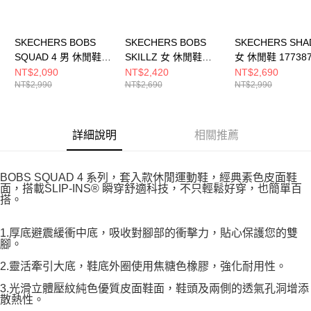
SKECHERS BOBS
SKECHERS BOBS
SKECHERS SH
SQUAD 4 男 休閒鞋
SKILLZ 女 休閒鞋
女 休閒鞋 17738
118424WBLK
117756WHT
NT$2,090
NT$2,420
NT$2,690
NT$2,990
NT$2,690
NT$2,990
詳細說明
相關推薦
BOBS SQUAD 4 系列，套入款休閒運動鞋，經典素色皮面鞋
面，搭載SLIP-INS® 瞬穿舒適科技，不只輕鬆好穿，也簡單百
搭。
1.厚底避震緩衝中底，吸收對腳部的衝擊力，貼心保護您的雙
腳。
2.靈活牽引大底，鞋底外圈使用焦糖色橡膠，強化耐用性。
3.光滑立體壓紋純色優質皮面鞋面，鞋頭及兩側的透氣孔洞增添
散熱性。