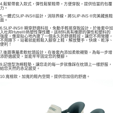
4.鬆緊帶套入款式，彈性鬆緊鞋帶，方便穿脫，提供恰當的包覆
力。
5.一體式SLIP-INS®設計，消除界線，將SLIP-INS ®完美藏進鞋
面。
6.SLIP-INS® 瞬穿舒適科技，免動手輕易穿脫設計，於後套中加
入杜邦Hytrel®熱塑性彈性體，該材料具有橡膠的彈性和塑料的
強度，像是貼心地內建了一個永久的舒適鞋拔，讓您不用彎腰，
不用蹲下，站著就能輕鬆入腳穿上鞋，解放雙手，快速、乾淨、
便利！
7.後跟專屬柔軟枕頭設計，在後套內添加柔軟襯墊，為每一步增
添舒適感受，並能牢牢固定您的雙腳。
9.記憶型泡棉鞋墊，讓您走的每一步就像踩在枕頭上一樣舒服，
給您天然的赤足感受。
10.寬楦款，加寬的鞋內空間，提供您加倍的舒適。