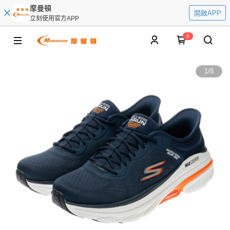
摩曼頓
開啟APP
立刻使用官方APP
0
1
/
8