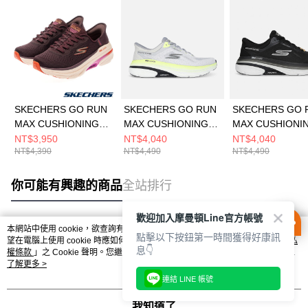
SKECHERS GO RUN
SKECHERS GO RUN
SKECHERS GO 
MAX CUSHIONING
MAX CUSHIONING
MAX CUSHIONI
ARCH FIT 2.0 女 跑步
ARCH FIT 2.0 男 跑步
ARCH FIT 2.0 
NT$3,950
NT$4,040
NT$4,040
NT$4,390
NT$4,490
NT$4,490
鞋 128947WPLUM
鞋 220584WGY
鞋 220584BLK
你可能有興趣的商品
全站排行
歡迎加入摩曼頓Line官方帳號
本網站中使用 cookie，欲查詢有關本網站使用 cookie 方式之詳情，及若您不希
點擊以下按鈕第一時間獲得好康訊
熱門標籤
望在電腦上使用 cookie 時應如何變更電腦的 cookie 設定，請參閱本網站「
隱私
息👇
權條款
」之 Cookie 聲明。您繼續使用本網站即表示您同意本公司得按本網站使
用條款之 Cookie 聲明使用 cookie。
了解更多 >
連結 LINE 帳號
我知道了